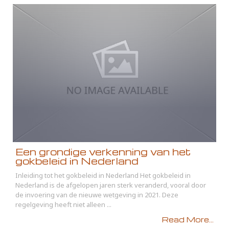
Een grondige verkenning van het
gokbeleid in Nederland
Inleiding tot het gokbeleid in Nederland Het gokbeleid in
Nederland is de afgelopen jaren sterk veranderd, vooral door
de invoering van de nieuwe wetgeving in 2021. Deze
regelgeving heeft niet alleen ...
Read More...