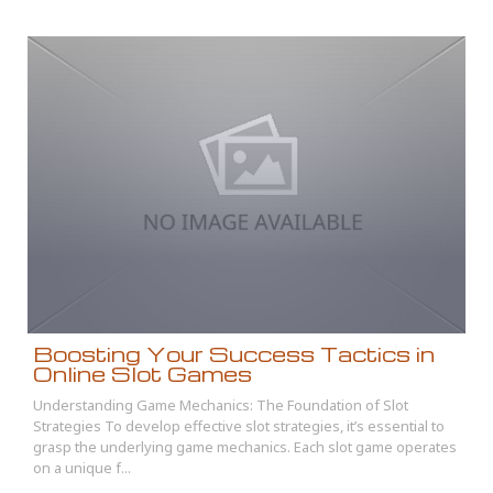
Boosting Your Success Tactics in
Online Slot Games
Understanding Game Mechanics: The Foundation of Slot
Strategies To develop effective slot strategies, it’s essential to
grasp the underlying game mechanics. Each slot game operates
on a unique f...