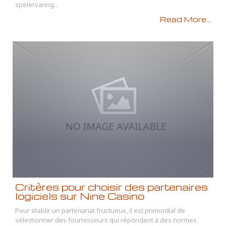
spelervaring...
Read More...
Critères pour choisir des partenaires
logiciels sur Nine Casino
Pour établir un partenariat fructueux, il est primordial de
sélectionner des fournisseurs qui répondent à des normes