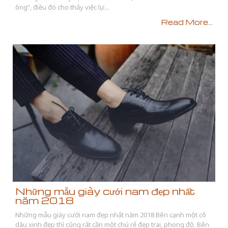
ông”, điều đó cho thấy việc lự...
Read More...
Những mẫu giày cưới nam đẹp nhất
năm 2018
Những mẫu giày cưới nam đẹp nhất năm 2018 Bên cạnh một cô
dâu xinh đẹp thì cũng rất cần một chú rể đẹp trai, phong độ. Bên