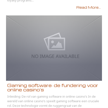
loyalty programs...
Read More...
Gaming software: de fundering voor
online casino’s
Inleiding: De rol van gaming software in online casino’s In de
wereld van online casino’s speelt gaming software een cruciale
rol. Deze technologie vormt de ruggengraat van de