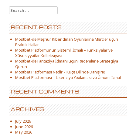
Search for:
RECENT POSTS
Mostbet-də Məşhur Kiberidman Oyunlarına Mərclər üçün
Praktik Həllər
Mostbet Platformunun Sistemli İcmalı – Funksiyalar və
Xüsusiyyətlər Kolleksiyası
Mostbet-də Fantaziya İdmanı üçün Rəqəmlərlə Strategiya
Qurun
Mostbet Platforması Nədir – Küçə Dilində Danışırıq
Mostbet Platforması – Lisenziya Yoxlaması və Ümumi İcmal
RECENT COMMENTS
ARCHIVES
July 2026
June 2026
May 2026