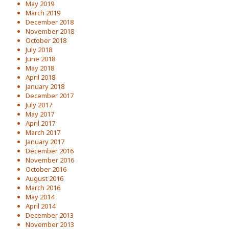
May 2019
March 2019
December 2018
November 2018
October 2018
July 2018
June 2018
May 2018
April 2018
January 2018
December 2017
July 2017
May 2017
April 2017
March 2017
January 2017
December 2016
November 2016
October 2016
August 2016
March 2016
May 2014
April 2014
December 2013
November 2013