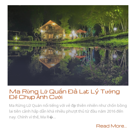
Ma Rừng Lữ Quán Đà Lạt Lý Tưởng
Để Chụp Ảnh Cưới
Ma Rừng Lữ Quán nổi tiếng với vẻ đẹp thiên nhiên như chốn bồng
lai tiên cảnh hấp dẫn khá nhiều phượt thủ từ đầu năm 2016 đến
nay. Chính vì thế, Ma R�...
Read More...