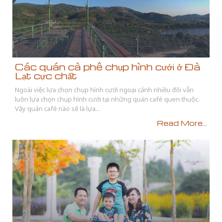
Các quán cà phê chụp hình cưới ở Đà
Lạt cực chất
Ngoài việc lựa chọn chụp hình cưới ngoại cảnh nhiều đôi vẫn
luôn lựa chọn chụp hình cưới tại những quán café quen thuộc.
Vậy quán café nào sẽ là lựa...
Read More...