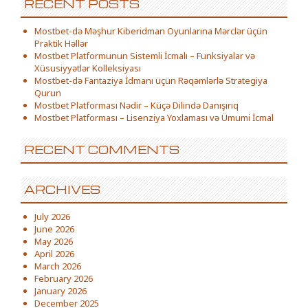
RECENT POSTS
Mostbet-də Məşhur Kiberidman Oyunlarına Mərclər üçün
Praktik Həllər
Mostbet Platformunun Sistemli İcmalı – Funksiyalar və
Xüsusiyyətlər Kolleksiyası
Mostbet-də Fantaziya İdmanı üçün Rəqəmlərlə Strategiya
Qurun
Mostbet Platforması Nədir – Küçə Dilində Danışırıq
Mostbet Platforması – Lisenziya Yoxlaması və Ümumi İcmal
RECENT COMMENTS
ARCHIVES
July 2026
June 2026
May 2026
April 2026
March 2026
February 2026
January 2026
December 2025