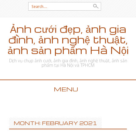
Search for:
Ảnh cưới đẹp, ảnh gia
đình, ảnh nghệ thuật,
ảnh sản phẩm Hà Nội
Dịch vụ chụp ảnh cưới, ảnh gia đình, ảnh nghệ thuật, ảnh sản
phẩm tại Hà Nội và TPHCM
MENU
SKIP TO CONTENT
MONTH: FEBRUARY 2021