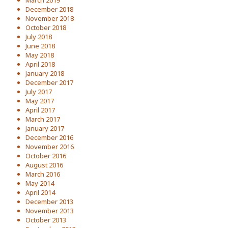
March 2019
December 2018
November 2018
October 2018
July 2018
June 2018
May 2018
April 2018
January 2018
December 2017
July 2017
May 2017
April 2017
March 2017
January 2017
December 2016
November 2016
October 2016
August 2016
March 2016
May 2014
April 2014
December 2013
November 2013
October 2013