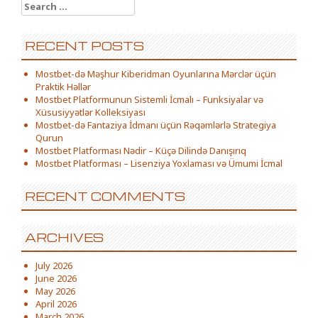
Search for:
RECENT POSTS
Mostbet-də Məşhur Kiberidman Oyunlarına Mərclər üçün
Praktik Həllər
Mostbet Platformunun Sistemli İcmalı – Funksiyalar və
Xüsusiyyətlər Kolleksiyası
Mostbet-də Fantaziya İdmanı üçün Rəqəmlərlə Strategiya
Qurun
Mostbet Platforması Nədir – Küçə Dilində Danışırıq
Mostbet Platforması – Lisenziya Yoxlaması və Ümumi İcmal
RECENT COMMENTS
ARCHIVES
July 2026
June 2026
May 2026
April 2026
March 2026