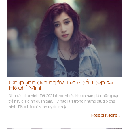
Chụp ảnh đẹp ngày Tết ở đâu đẹp tại
Hồ chí Minh
Nhu cầu chụp hình Tết 2021 được nhiều khách hàng là những bạn
trẻ hay gia đình quan tâm. Tự hào là 1 trong những studio chụp
hình Tết ở Hồ chí Minh uy tín nh�...
Read More...