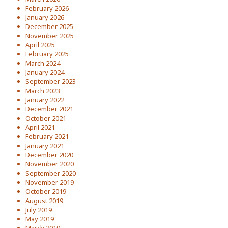
February 2026
January 2026
December 2025
November 2025
April 2025
February 2025
March 2024
January 2024
September 2023
March 2023
January 2022
December 2021
October 2021
April 2021
February 2021
January 2021
December 2020
November 2020
September 2020
November 2019
October 2019
August 2019
July 2019
May 2019