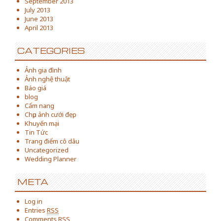
September 2013
July 2013
June 2013
April 2013
CATEGORIES
Ảnh gia đình
Ảnh nghệ thuật
Báo giá
blog
Cẩm nang
Chụp ảnh cưới đẹp
Khuyến mại
Tin Tức
Trang điểm cô dâu
Uncategorized
Wedding Planner
META
Log in
Entries
RSS
Comments
RSS