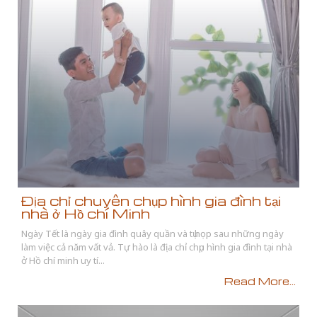
Địa chỉ chuyên chụp hình gia đình tại
nhà ở Hồ chí Minh
Ngày Tết là ngày gia đình quây quần và tụ họp sau những ngày
làm việc cả năm vất vả. Tự hào là địa chỉ chụp hình gia đình tại nhà
ở Hồ chí minh uy tí...
Read More...