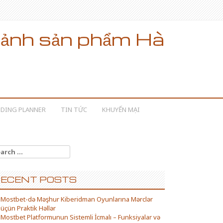
t, ảnh sản phẩm Hà
DING PLANNER
TIN TỨC
KHUYẾN MẠI
arch for:
ECENT POSTS
Mostbet-də Məşhur Kiberidman Oyunlarına Mərclər
üçün Praktik Həllər
Mostbet Platformunun Sistemli İcmalı – Funksiyalar və