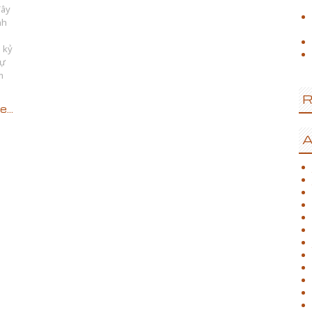
đây
nh
 kỷ
tự
m
...
A