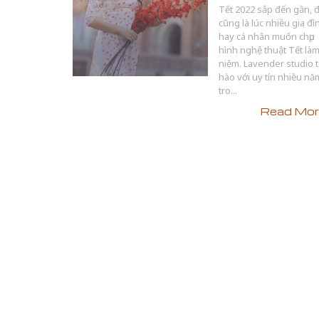
Tết 2022 sắp đến gần, 
cũng là lúc nhiều gia đì
hay cá nhân muốn chụp
hình nghệ thuật Tết làm
niệm. Lavender studio 
hào với uy tín nhiều nă
tro...
Read More