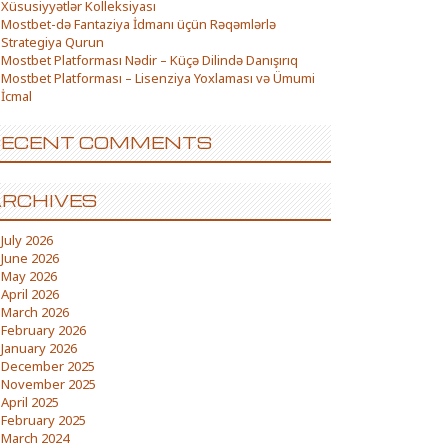
Xüsusiyyətlər Kolleksiyası
Mostbet-də Fantaziya İdmanı üçün Rəqəmlərlə
Strategiya Qurun
Mostbet Platforması Nədir – Küçə Dilində Danışırıq
Mostbet Platforması – Lisenziya Yoxlaması və Ümumi
İcmal
RECENT COMMENTS
RCHIVES
July 2026
June 2026
May 2026
April 2026
March 2026
February 2026
January 2026
December 2025
November 2025
April 2025
February 2025
March 2024