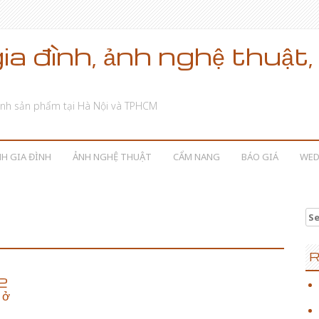
gia đình, ảnh nghệ thuậ
, ảnh sản phẩm tại Hà Nội và TPHCM
H GIA ĐÌNH
ẢNH NGHỆ THUẬT
CẨM NANG
BÁO GIÁ
WED
Se
R
2
 ở