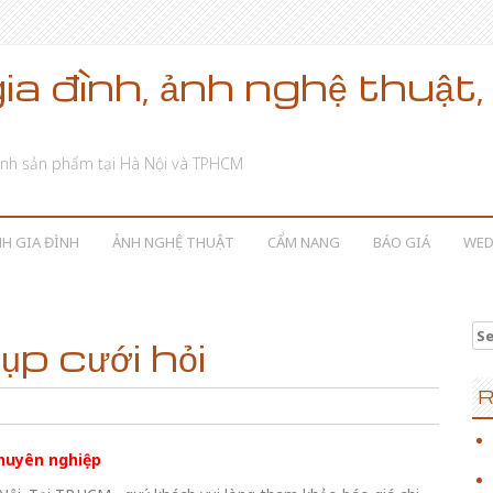
gia đình, ảnh nghệ thuậ
, ảnh sản phẩm tại Hà Nội và TPHCM
H GIA ĐÌNH
ẢNH NGHỆ THUẬT
CẨM NANG
BÁO GIÁ
WED
Se
p cưới hỏi
R
huyên nghiệp