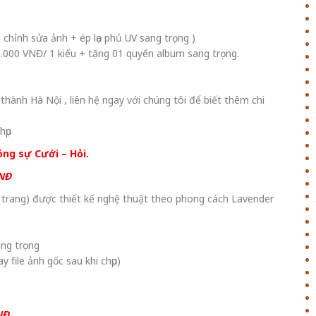
 chỉnh sửa ảnh + ép lụa phủ UV sang trọng )
15.000 VNĐ/ 1 kiểu + tặng 01 quyển album sang trọng.
thành Hà Nội , liên hệ ngay với chúng tôi để biết thêm chi
hụp
óng sự Cưới – Hỏi.
VNĐ
 trang) được thiết kế nghệ thuật theo phong cách Lavender
ang trọng
y file ảnh gốc sau khi chụp)
NĐ