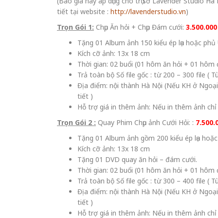
(Báo giá này áp dụng cho trụ sở Lavender Studio Hà
tiết tại website :
http://lavenderstudio.vn
)
Trọn Gói 1:
Chụp Ăn hỏi + Chụp Đám cưới:
3.500.00
Tặng 01 Album ảnh 150 kiểu ép lụa hoặc phủ
Kích cỡ ảnh: 13x 18 cm
Thời gian: 02 buổi (01 hôm ăn hỏi + 01 hôm
Trả toàn bộ Số file gốc : từ 200 – 300 file 
Địa điểm: nội thành Hà Nội (Nếu KH ở Ngoại 
tiết )
Hỗ trợ giá in thêm ảnh: Nếu in thêm ảnh chỉ 
Trọn Gói 2 :
Quay Phim Chụp ảnh Cưới Hỏi: :
7.500.
Tặng 01 Album ảnh gồm 200 kiểu ép lụa hoặc
Kích cỡ ảnh: 13x 18 cm
Tặng 01 DVD quay ăn hỏi – đám cưới.
Thời gian: 02 buổi (01 hôm ăn hỏi + 01 hôm
Trả toàn bộ Số file gốc : từ 300 – 400 file 
Địa điểm: nội thành Hà Nội (Nếu KH ở Ngoại 
tiết )
Hỗ trợ giá in thêm ảnh: Nếu in thêm ảnh chỉ 