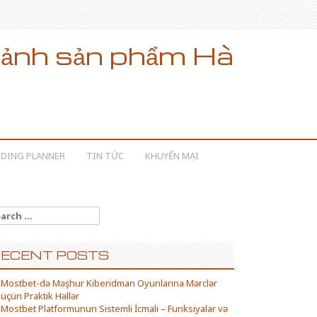
t, ảnh sản phẩm Hà
DING PLANNER
TIN TỨC
KHUYẾN MẠI
arch for:
ECENT POSTS
Mostbet-də Məşhur Kiberidman Oyunlarına Mərclər
üçün Praktik Həllər
Mostbet Platformunun Sistemli İcmalı – Funksiyalar və