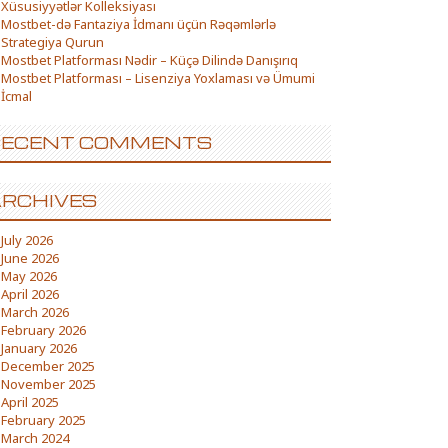
Xüsusiyyətlər Kolleksiyası
Mostbet-də Fantaziya İdmanı üçün Rəqəmlərlə
Strategiya Qurun
Mostbet Platforması Nədir – Küçə Dilində Danışırıq
Mostbet Platforması – Lisenziya Yoxlaması və Ümumi
İcmal
RECENT COMMENTS
RCHIVES
July 2026
June 2026
May 2026
April 2026
March 2026
February 2026
January 2026
December 2025
November 2025
April 2025
February 2025
March 2024