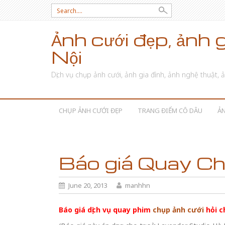
Search for:
Ảnh cưới đẹp, ảnh 
Nội
Dịch vụ chụp ảnh cưới, ảnh gia đình, ảnh nghệ thuật
SKIP TO CONTENT
CHỤP ẢNH CƯỚI ĐẸP
TRANG ĐIỂM CÔ DÂU
ẢN
Báo giá Quay Chụ
June 20, 2013
manhhn
Báo giá dịch vụ quay phim
chụp ảnh cưới
hỏi c