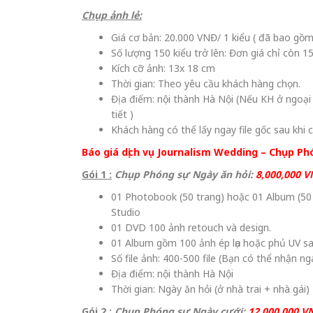
Chụp ảnh lẻ:
Giá cơ bản: 20.000 VNĐ/ 1 kiểu ( đã bao gồm
Số lượng 150 kiểu trở lên: Đơn giá chỉ còn 
Kích cỡ ảnh: 13x 18 cm
Thời gian: Theo yêu cầu khách hàng chọn.
Địa điểm: nội thành Hà Nội (Nếu KH ở ngoại 
tiết )
Khách hàng có thể lấy ngay file gốc sau khi c
Báo giá dịch vụ Journalism Wedding – Chụp Ph
Gói 1 :
Chụp Phóng sự Ngày ăn hỏi:
8,000,000 
01 Photobook (50 trang) hoặc 01 Album (50
Studio
01 DVD 100 ảnh retouch và design.
01 Album gồm 100 ảnh ép lụa hoặc phủ UV s
Số file ảnh: 400-500 file (Bạn có thể nhận nga
Địa điểm: nội thành Hà Nội
Thời gian: Ngày ăn hỏi (ở nhà trai + nhà gái)
Gói 2 :
Chụp Phóng sự Ngày cưới:
12,000,000 V