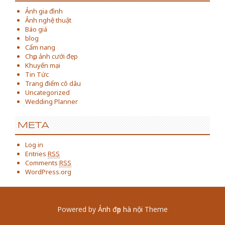
Ảnh gia đình
Ảnh nghệ thuật
Báo giá
blog
Cẩm nang
Chụp ảnh cưới đẹp
Khuyến mại
Tin Tức
Trang điểm cô dâu
Uncategorized
Wedding Planner
META
Log in
Entries
RSS
Comments
RSS
WordPress.org
Powered by
Ảnh đẹp hà nội
Theme