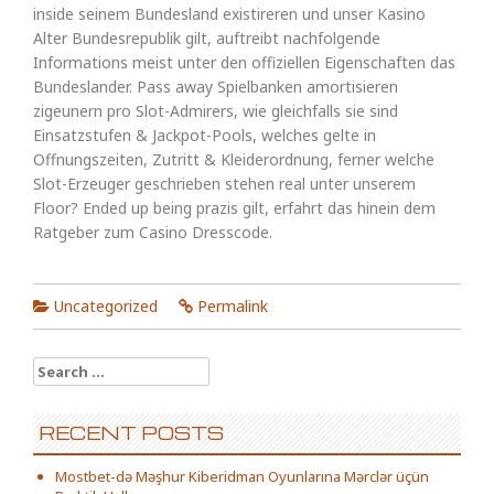
inside seinem Bundesland existireren und unser Kasino
Alter Bundesrepublik gilt, auftreibt nachfolgende
Informations meist unter den offiziellen Eigenschaften das
Bundeslander. Pass away Spielbanken amortisieren
zigeunern pro Slot-Admirers, wie gleichfalls sie sind
Einsatzstufen & Jackpot-Pools, welches gelte in
Offnungszeiten, Zutritt & Kleiderordnung, ferner welche
Slot-Erzeuger geschrieben stehen real unter unserem
Floor? Ended up being prazis gilt, erfahrt das hinein dem
Ratgeber zum Casino Dresscode.
Uncategorized
Permalink
Search for:
RECENT POSTS
Mostbet-də Məşhur Kiberidman Oyunlarına Mərclər üçün