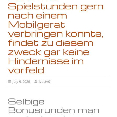
Spielstunden gern
nach einem
Mobilgerat
verbringen konnte,
findet zu diesem
zweck gar keine
Hindernisse im
vorfeld
July 9, 2026
lvdctv01
Selbige
Bonusrunden man