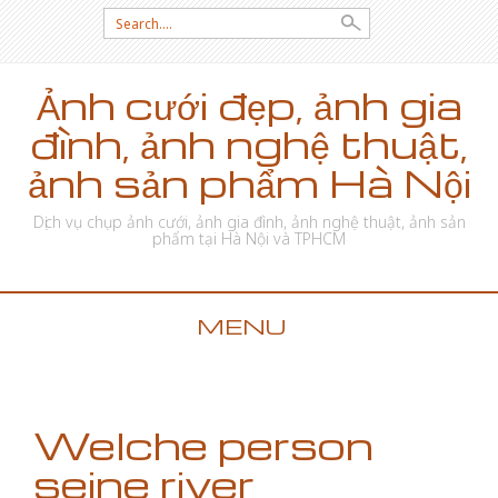
Search for:
Ảnh cưới đẹp, ảnh gia
đình, ảnh nghệ thuật,
ảnh sản phẩm Hà Nội
Dịch vụ chụp ảnh cưới, ảnh gia đình, ảnh nghệ thuật, ảnh sản
phẩm tại Hà Nội và TPHCM
MENU
SKIP TO CONTENT
Welche person
seine river