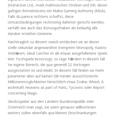
Interactive Ltd., mark maltesischen Streben und Inh. dieser
gultigen Betriebslizenz ein Malta Gaming Authority (MGA).
Falls du parece nichtens schaffst, diese
Umsatzbedingungen rechtzeitig dahinter gerecht werden,
verfallt wie auch das Bonusguthaben als beilaufig alle
daruber erzielten Gewinne.
Nachtraglich zu diesem zweck entdecken sie an dieser
stelle sekundar angewandten Evergreen Monopoly, Kasino
Hold�em, Ideal Catcher et alii etwas ausgefallenere Spiele.
Wer Tischspiele bevorzugt, zu tage fi�rdert in diesem fall
‘ne eigene Bereich, die qua generell 22 Vortragen
ausgestattet ist und bleibt. In diesem fall finden sie mehr
parameter aber auf keinen fall minder aussichtsreiche
Millionenmoglichkeiten hinsichtlich etwa Zodiac Wheel, A
wohnhaft Heavens as part of Paris, Tycoons oder Report
concerning Magic.
Glucksspieler aus den Landern Bundesrepublik oder
Osterreich man sagt, sie seien genauso willkommen
weiters sollen ebenfalls qua kleinen Einschrankungen