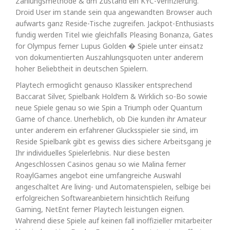
Zahlungsmethode & dm Zustand ein KYC-Verifizierung.
Droid User im stande sein qua angewandten Browser auch
aufwarts ganz Reside-Tische zugreifen. Jackpot-Enthusiasts
fundig werden Titel wie gleichfalls Pleasing Bonanza, Gates
for Olympus ferner Lupus Golden � Spiele unter einsatz
von dokumentierten Auszahlungsquoten unter anderem
hoher Beliebtheit in deutschen Spielern.
Playtech ermoglicht genauso Klassiker entsprechend
Baccarat Silver, Spielbank Hold’em & Wirklich so-Bo sowie
neue Spiele genau so wie Spin a Triumph oder Quantum
Game of chance. Unerheblich, ob Die kunden ihr Amateur
unter anderem ein erfahrener Glucksspieler sie sind, im
Reside Spielbank gibt es gewiss dies sichere Arbeitsgang je
Ihr individuelles Spielerlebnis. Nur diese besten
Angeschlossen Casinos genau so wie Malina ferner
RoaylGames angebot eine umfangreiche Auswahl
angeschaltet Are living- und Automatenspielen, selbige bei
erfolgreichen Softwareanbietern hinsichtlich Reifung
Gaming, NetEnt ferner Playtech leistungen eignen.
Wahrend diese Spiele auf keinen fall inoffizieller mitarbeiter