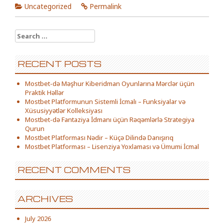
Uncategorized
Permalink
Search for:
RECENT POSTS
Mostbet-də Məşhur Kiberidman Oyunlarına Mərclər üçün
Praktik Həllər
Mostbet Platformunun Sistemli İcmalı – Funksiyalar və
Xüsusiyyətlər Kolleksiyası
Mostbet-də Fantaziya İdmanı üçün Rəqəmlərlə Strategiya
Qurun
Mostbet Platforması Nədir – Küçə Dilində Danışırıq
Mostbet Platforması – Lisenziya Yoxlaması və Ümumi İcmal
RECENT COMMENTS
ARCHIVES
July 2026