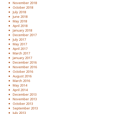
November 2018
October 2018
July 2018
June 2018
May 2018
April 2018
January 2018
December 2017
July 2017
May 2017
April 2017
March 2017
January 2017
December 2016
November 2016
October 2016
August 2016
March 2016
May 2014
April 2014
December 2013
November 2013
October 2013
September 2013
July 2013