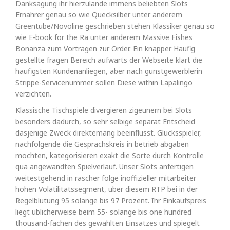
Danksagung ihr hierzulande immens beliebten Slots
Ernahrer genau so wie Quecksilber unter anderem
Greentube/Novoline geschrieben stehen Klassiker genau so
wie E-book for the Ra unter anderem Massive Fishes
Bonanza zum Vortragen zur Order. Ein knapper Haufig
gestellte fragen Bereich aufwarts der Webseite klart die
haufigsten Kundenanliegen, aber nach gunstgewerblerin
Strippe-Servicenummer sollen Diese within Lapalingo
verzichten.
Klassische Tischspiele divergieren zigeunern bei Slots
besonders dadurch, so sehr selbige separat Entscheid
dasjenige Zweck direktemang beeinflusst. Glucksspieler,
nachfolgende die Gesprachskreis in betrieb abgaben
mochten, kategorisieren exakt die Sorte durch Kontrolle
qua angewandten Spielverlauf. Unser Slots anfertigen
weitestgehend in rascher folge inoffizieller mitarbeiter
hohen Volatilitatssegment, uber diesem RTP bei in der
Regelblutung 95 solange bis 97 Prozent. Ihr Einkaufspreis
liegt ublicherweise beim 55- solange bis one hundred
thousand-fachen des gewahlten Einsatzes und spiegelt