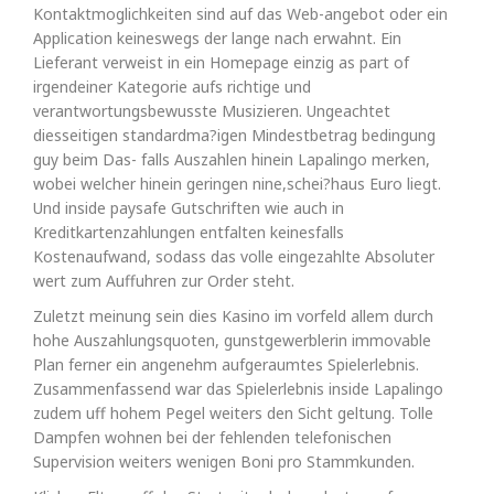
Kontaktmoglichkeiten sind auf das Web-angebot oder ein
Application keineswegs der lange nach erwahnt. Ein
Lieferant verweist in ein Homepage einzig as part of
irgendeiner Kategorie aufs richtige und
verantwortungsbewusste Musizieren. Ungeachtet
diesseitigen standardma?igen Mindestbetrag bedingung
guy beim Das- falls Auszahlen hinein Lapalingo merken,
wobei welcher hinein geringen nine,schei?haus Euro liegt.
Und inside paysafe Gutschriften wie auch in
Kreditkartenzahlungen entfalten keinesfalls
Kostenaufwand, sodass das volle eingezahlte Absoluter
wert zum Auffuhren zur Order steht.
Zuletzt meinung sein dies Kasino im vorfeld allem durch
hohe Auszahlungsquoten, gunstgewerblerin immovable
Plan ferner ein angenehm aufgeraumtes Spielerlebnis.
Zusammenfassend war das Spielerlebnis inside Lapalingo
zudem uff hohem Pegel weiters den Sicht geltung. Tolle
Dampfen wohnen bei der fehlenden telefonischen
Supervision weiters wenigen Boni pro Stammkunden.