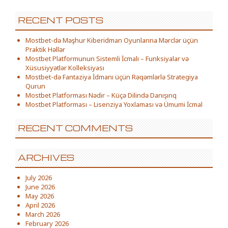
RECENT POSTS
Mostbet-də Məşhur Kiberidman Oyunlarına Mərclər üçün
Praktik Həllər
Mostbet Platformunun Sistemli İcmalı – Funksiyalar və
Xüsusiyyətlər Kolleksiyası
Mostbet-də Fantaziya İdmanı üçün Rəqəmlərlə Strategiya
Qurun
Mostbet Platforması Nədir – Küçə Dilində Danışırıq
Mostbet Platforması – Lisenziya Yoxlaması və Ümumi İcmal
RECENT COMMENTS
ARCHIVES
July 2026
June 2026
May 2026
April 2026
March 2026
February 2026