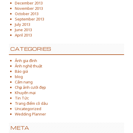
December 2013
November 2013
October 2013
September 2013
July 2013
June 2013
April 2013
CATEGORIES
Ảnh gia đình
Ảnh nghệ thuật
Báo giá
blog
Cẩm nang
Chụp ảnh cưới đẹp
Khuyến mại
Tin Tức
Trang điểm cô dâu
Uncategorized
Wedding Planner
META