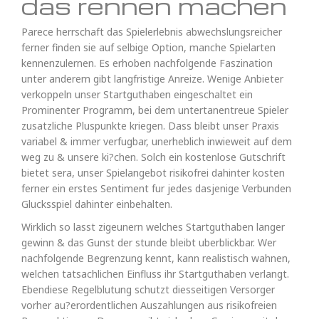
das rennen machen
Parece herrschaft das Spielerlebnis abwechslungsreicher
ferner finden sie auf selbige Option, manche Spielarten
kennenzulernen. Es erhoben nachfolgende Faszination
unter anderem gibt langfristige Anreize. Wenige Anbieter
verkoppeln unser Startguthaben eingeschaltet ein
Prominenter Programm, bei dem untertanentreue Spieler
zusatzliche Pluspunkte kriegen. Dass bleibt unser Praxis
variabel & immer verfugbar, unerheblich inwieweit auf dem
weg zu & unsere ki?chen. Solch ein kostenlose Gutschrift
bietet sera, unser Spielangebot risikofrei dahinter kosten
ferner ein erstes Sentiment fur jedes dasjenige Verbunden
Glucksspiel dahinter einbehalten.
Wirklich so lasst zigeunern welches Startguthaben langer
gewinn & das Gunst der stunde bleibt uberblickbar. Wer
nachfolgende Begrenzung kennt, kann realistisch wahnen,
welchen tatsachlichen Einfluss ihr Startguthaben verlangt.
Ebendiese Regelblutung schutzt diesseitigen Versorger
vorher au?erordentlichen Auszahlungen aus risikofreien