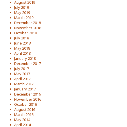
August 2019
July 2019
May 2019
March 2019
December 2018
November 2018
October 2018
July 2018
June 2018
May 2018
April 2018
January 2018
December 2017
July 2017
May 2017
April 2017
March 2017
January 2017
December 2016
November 2016
October 2016
August 2016
March 2016
May 2014
April 2014