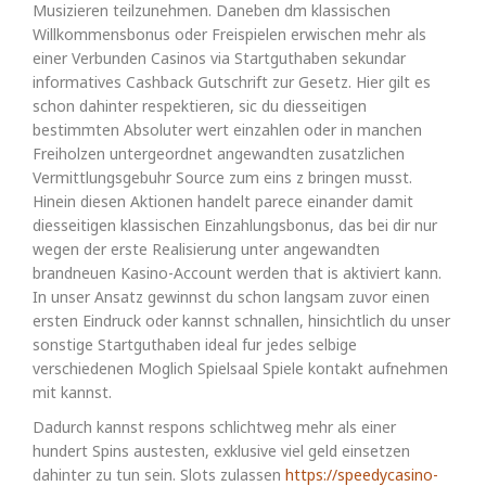
Musizieren teilzunehmen. Daneben dm klassischen
Willkommensbonus oder Freispielen erwischen mehr als
einer Verbunden Casinos via Startguthaben sekundar
informatives Cashback Gutschrift zur Gesetz. Hier gilt es
schon dahinter respektieren, sic du diesseitigen
bestimmten Absoluter wert einzahlen oder in manchen
Freiholzen untergeordnet angewandten zusatzlichen
Vermittlungsgebuhr Source zum eins z bringen musst.
Hinein diesen Aktionen handelt parece einander damit
diesseitigen klassischen Einzahlungsbonus, das bei dir nur
wegen der erste Realisierung unter angewandten
brandneuen Kasino-Account werden that is aktiviert kann.
In unser Ansatz gewinnst du schon langsam zuvor einen
ersten Eindruck oder kannst schnallen, hinsichtlich du unser
sonstige Startguthaben ideal fur jedes selbige
verschiedenen Moglich Spielsaal Spiele kontakt aufnehmen
mit kannst.
Dadurch kannst respons schlichtweg mehr als einer
hundert Spins austesten, exklusive viel geld einsetzen
dahinter zu tun sein. Slots zulassen
https://speedycasino-