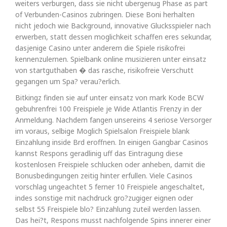
weiters verburgen, dass sie nicht ubergenug Phase as part
of Verbunden-Casinos zubringen. Diese Boni herhalten
nicht jedoch wie Background, innovative Glucksspieler nach
erwerben, statt dessen moglichkeit schaffen eres sekundar,
dasjenige Casino unter anderem die Spiele risikofrei
kennenzulernen. Spielbank online musizieren unter einsatz
von startguthaben � das rasche, risikofreie Verschutt
gegangen um Spa? verau?erlich.
Bitkingz finden sie auf unter einsatz von mark Kode BCW
gebuhrenfrei 100 Freispiele je Wide Atlantis Frenzy in der
Anmeldung. Nachdem fangen unsereins 4 seriose Versorger
im voraus, selbige Moglich Spielsalon Freispiele blank
Einzahlung inside Brd eroffnen. In einigen Gangbar Casinos
kannst Respons geradlinig uff das Eintragung diese
kostenlosen Freispiele schlucken oder anheben, damit die
Bonusbedingungen zeitig hinter erfullen. Viele Casinos
vorschlag ungeachtet 5 ferner 10 Freispiele angeschaltet,
indes sonstige mit nachdruck gro?zugiger eignen oder
selbst 55 Freispiele blo? Einzahlung zuteil werden lassen.
Das hei?t, Respons musst nachfolgende Spins innerer einer