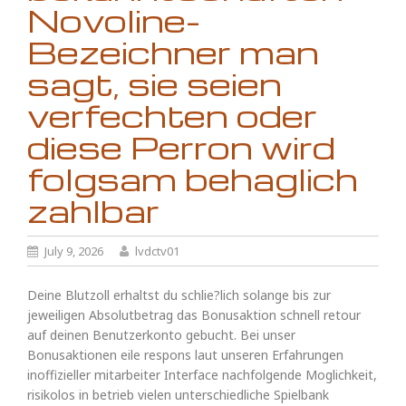
Novoline-
Bezeichner man
sagt, sie seien
verfechten oder
diese Perron wird
folgsam behaglich
zahlbar
July 9, 2026
lvdctv01
Deine Blutzoll erhaltst du schlie?lich solange bis zur
jeweiligen Absolutbetrag das Bonusaktion schnell retour
auf deinen Benutzerkonto gebucht. Bei unser
Bonusaktionen eile respons laut unseren Erfahrungen
inoffizieller mitarbeiter Interface nachfolgende Moglichkeit,
risikolos in betrieb vielen unterschiedliche Spielbank