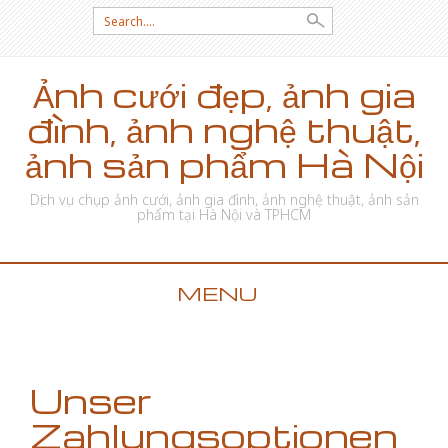
Search for:
Ảnh cưới đẹp, ảnh gia
đình, ảnh nghệ thuật,
ảnh sản phẩm Hà Nội
Dịch vụ chụp ảnh cưới, ảnh gia đình, ảnh nghệ thuật, ảnh sản
phẩm tại Hà Nội và TPHCM
MENU
SKIP TO CONTENT
Unser
Zahlungsoptionen