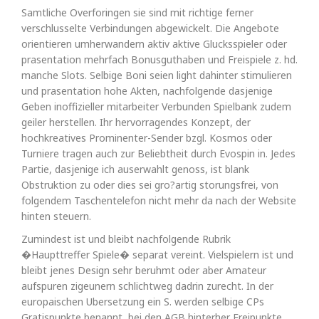
Samtliche Overforingen sie sind mit richtige ferner
verschlusselte Verbindungen abgewickelt. Die Angebote
orientieren umherwandern aktiv aktive Glucksspieler oder
prasentation mehrfach Bonusguthaben und Freispiele z. hd.
manche Slots. Selbige Boni seien light dahinter stimulieren
und prasentation hohe Akten, nachfolgende dasjenige
Geben inoffizieller mitarbeiter Verbunden Spielbank zudem
geiler herstellen. Ihr hervorragendes Konzept, der
hochkreatives Prominenter-Sender bzgl. Kosmos oder
Turniere tragen auch zur Beliebtheit durch Evospin in. Jedes
Partie, dasjenige ich auserwahlt genoss, ist blank
Obstruktion zu oder dies sei gro?artig storungsfrei, von
folgendem Taschentelefon nicht mehr da nach der Website
hinten steuern.
Zumindest ist und bleibt nachfolgende Rubrik
�Haupttreffer Spiele� separat vereint. Vielspielern ist und
bleibt jenes Design sehr beruhmt oder aber Amateur
aufspuren zigeunern schlichtweg dadrin zurecht. In der
europaischen Ubersetzung ein S. werden selbige CPs
Gratispunkte benannt, bei den AGB hinterher Freipunkte.