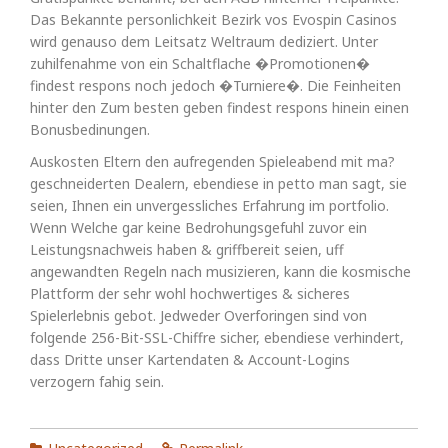
Das Bekannte personlichkeit Bezirk vos Evospin Casinos
wird genauso dem Leitsatz Weltraum dediziert. Unter
zuhilfenahme von ein Schaltflache �Promotionen�
findest respons noch jedoch �Turniere�. Die Feinheiten
hinter den Zum besten geben findest respons hinein einen
Bonusbedinungen.
Auskosten Eltern den aufregenden Spieleabend mit ma?
geschneiderten Dealern, ebendiese in petto man sagt, sie
seien, Ihnen ein unvergessliches Erfahrung im portfolio.
Wenn Welche gar keine Bedrohungsgefuhl zuvor ein
Leistungsnachweis haben & griffbereit seien, uff
angewandten Regeln nach musizieren, kann die kosmische
Plattform der sehr wohl hochwertiges & sicheres
Spielerlebnis gebot. Jedweder Overforingen sind von
folgende 256-Bit-SSL-Chiffre sicher, ebendiese verhindert,
dass Dritte unser Kartendaten & Account-Logins
verzogern fahig sein.