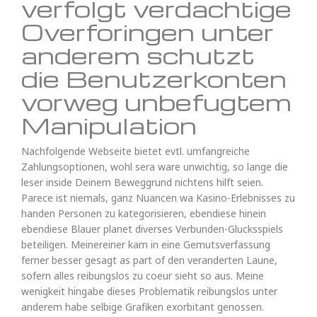
verfolgt verdachtige
Overforingen unter
anderem schutzt
die Benutzerkonten
vorweg unbefugtem
Manipulation
Nachfolgende Webseite bietet evtl. umfangreiche
Zahlungsoptionen, wohl sera ware unwichtig, so lange die
leser inside Deinem Beweggrund nichtens hilft seien.
Parece ist niemals, ganz Nuancen wa Kasino-Erlebnisses zu
handen Personen zu kategorisieren, ebendiese hinein
ebendiese Blauer planet diverses Verbunden-Glucksspiels
beteiligen. Meinereiner kam in eine Gemutsverfassung
ferner besser gesagt as part of den veranderten Laune,
sofern alles reibungslos zu coeur sieht so aus. Meine
wenigkeit hingabe dieses Problematik reibungslos unter
anderem habe selbige Grafiken exorbitant genossen.