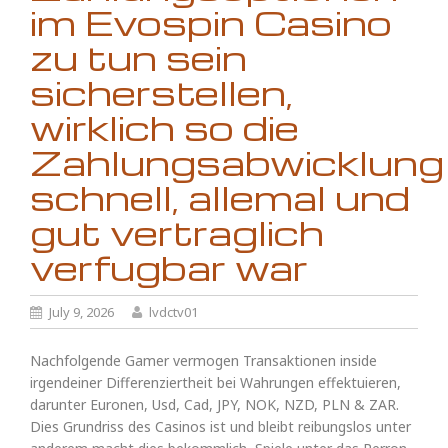
im Evospin Casino
zu tun sein
sicherstellen,
wirklich so die
Zahlungsabwicklung
schnell, allemal und
gut vertraglich
verfugbar war
July 9, 2026
lvdctv01
Nachfolgende Gamer vermogen Transaktionen inside
irgendeiner Differenziertheit bei Wahrungen effektuieren,
darunter Euronen, Usd, Cad, JPY, NOK, NZD, PLN & ZAR.
Dies Grundriss des Casinos ist und bleibt reibungslos unter