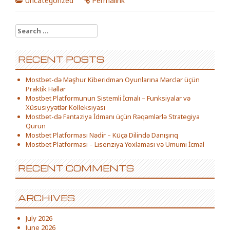
Uncategorized
Permalink
Search for:
RECENT POSTS
Mostbet-də Məşhur Kiberidman Oyunlarına Mərclər üçün
Praktik Həllər
Mostbet Platformunun Sistemli İcmalı – Funksiyalar və
Xüsusiyyətlər Kolleksiyası
Mostbet-də Fantaziya İdmanı üçün Rəqəmlərlə Strategiya
Qurun
Mostbet Platforması Nədir – Küçə Dilində Danışırıq
Mostbet Platforması – Lisenziya Yoxlaması və Ümumi İcmal
RECENT COMMENTS
ARCHIVES
July 2026
June 2026