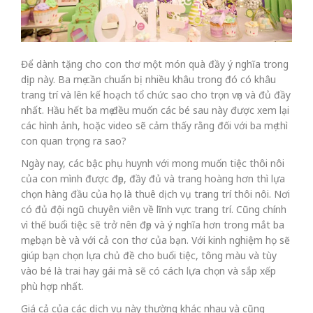
Để dành tặng cho con thơ một món quà đầy ý nghĩa trong
dịp này. Ba mẹ cần chuẩn bị nhiều khâu trong đó có khâu
trang trí và lên kế hoạch tổ chức sao cho trọn vẹn và đủ đầy
nhất. Hầu hết ba mẹ đều muốn các bé sau này được xem lại
các hình ảnh, hoặc video sẽ cảm thấy rằng đối với ba mẹ thì
con quan trọng ra sao?
Ngày nay, các bậc phụ huynh với mong muốn tiệc thôi nôi
của con mình được đẹp, đầy đủ và trang hoàng hơn thì lựa
chọn hàng đầu của họ là thuê dịch vụ trang trí thôi nôi. Nơi
có đủ đội ngũ chuyên viên về lĩnh vực trang trí. Cũng chính
vì thế buổi tiệc sẽ trở nên đẹp và ý nghĩa hơn trong mắt ba
mẹ, bạn bè và với cả con thơ của bạn. Với kinh nghiệm họ sẽ
giúp bạn chọn lựa chủ đề cho buổi tiệc, tông màu và tùy
vào bé là trai hay gái mà sẽ có cách lựa chọn và sắp xếp
phù hợp nhất.
Giá cả của các dịch vụ này thường khác nhau và cũng