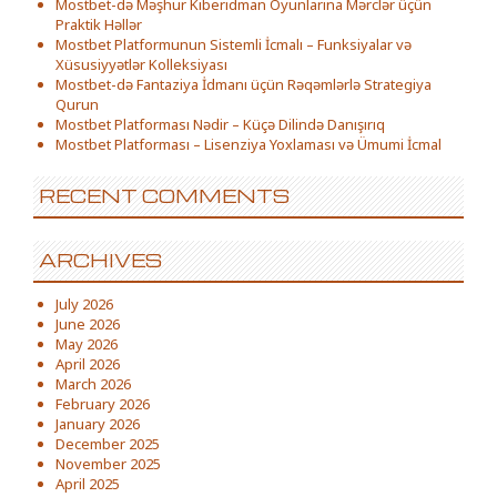
Mostbet-də Məşhur Kiberidman Oyunlarına Mərclər üçün
Praktik Həllər
Mostbet Platformunun Sistemli İcmalı – Funksiyalar və
Xüsusiyyətlər Kolleksiyası
Mostbet-də Fantaziya İdmanı üçün Rəqəmlərlə Strategiya
Qurun
Mostbet Platforması Nədir – Küçə Dilində Danışırıq
Mostbet Platforması – Lisenziya Yoxlaması və Ümumi İcmal
RECENT COMMENTS
ARCHIVES
July 2026
June 2026
May 2026
April 2026
March 2026
February 2026
January 2026
December 2025
November 2025
April 2025