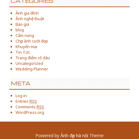
CATEGORIES
Ảnh gia đình
Ảnh nghệ thuật
Báo giá
blog
Cẩm nang
Chụp ảnh cưới đẹp
Khuyến mại
Tin Tức
Trang điểm cô dâu
Uncategorized
Wedding Planner
META
Log in
Entries
RSS
Comments
RSS
WordPress.org
Powered by
Ảnh đẹp hà nội
Theme