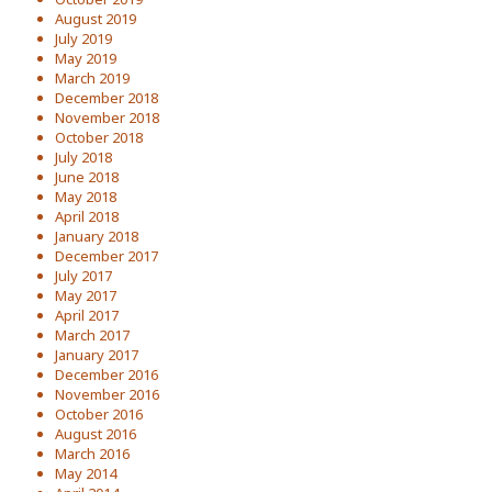
August 2019
July 2019
May 2019
March 2019
December 2018
November 2018
October 2018
July 2018
June 2018
May 2018
April 2018
January 2018
December 2017
July 2017
May 2017
April 2017
March 2017
January 2017
December 2016
November 2016
October 2016
August 2016
March 2016
May 2014