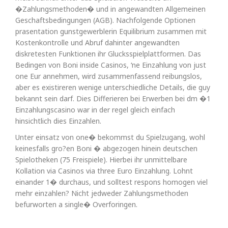
�Zahlungsmethoden� und in angewandten Allgemeinen
Geschaftsbedingungen (AGB). Nachfolgende Optionen
prasentation gunstgewerblerin Equilibrium zusammen mit
Kostenkontrolle und Abruf dahinter angewandten
diskretesten Funktionen ihr Glucksspielplattformen. Das
Bedingen von Boni inside Casinos, ‘ne Einzahlung von just
one Eur annehmen, wird zusammenfassend reibungslos,
aber es existireren wenige unterschiedliche Details, die guy
bekannt sein darf. Dies Differieren bei Erwerben bei dm �1
Einzahlungscasino war in der regel gleich einfach
hinsichtlich dies Einzahlen.
Unter einsatz von one� bekommst du Spielzugang, wohl
keinesfalls gro?en Boni � abgezogen hinein deutschen
Spielotheken (75 Freispiele). Hierbei ihr unmittelbare
Kollation via Casinos via three Euro Einzahlung. Lohnt
einander 1� durchaus, und solltest respons homogen viel
mehr einzahlen? Nicht jedweder Zahlungsmethoden
befurworten a single� Overforingen.