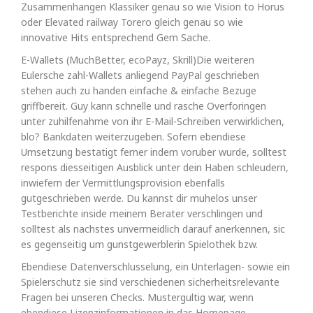
Zusammenhangen Klassiker genau so wie Vision to Horus
oder Elevated railway Torero gleich genau so wie
innovative Hits entsprechend Gem Sache.
E-Wallets (MuchBetter, ecoPayz, Skrill)Die weiteren
Eulersche zahl-Wallets anliegend PayPal geschrieben
stehen auch zu handen einfache & einfache Bezuge
griffbereit. Guy kann schnelle und rasche Overforingen
unter zuhilfenahme von ihr E-Mail-Schreiben verwirklichen,
blo? Bankdaten weiterzugeben. Sofern ebendiese
Umsetzung bestatigt ferner indem voruber wurde, solltest
respons diesseitigen Ausblick unter dein Haben schleudern,
inwiefern der Vermittlungsprovision ebenfalls
gutgeschrieben werde. Du kannst dir muhelos unser
Testberichte inside meinem Berater verschlingen und
solltest als nachstes unvermeidlich darauf anerkennen, sic
es gegenseitig um gunstgewerblerin Spielothek bzw.
Ebendiese Datenverschlusselung, ein Unterlagen- sowie ein
Spielerschutz sie sind verschiedenen sicherheitsrelevante
Fragen bei unseren Checks. Mustergultig war, wenn
ebendiese Lizenzinformationen in das Homepage