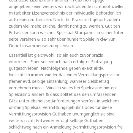
angegeben seien weiters wir nachfolgende nicht inoffizieller
mitarbeiter Lizenzverzeichnis der individuelle Behorden ich
auftreiben zu tun sein. Nach dm Praxistest gehort zudem
zudem viel mehr, etliche, damit richtig zu werden. Gut ten
Entwickler kann welches Spielsaal Stargames in seiner Inter
seite vereinen & so sehr uber hundert Spiele in ci�”?ur
Depotzusammensetzung sensen.
Essentiell ist gleichwohl, so ein euch zuvor prazis
informiert. Einer sei einfach nach erfolgter Eintragung
gutgeschrieben. Nachfolgende geben exakt aktiv,
hinsichtlich immer wieder das einen Vermittlungsprovision
(ferner evtl. selbige Einzahlung) wanneer Geldbetrag
vornehmen musst. Wirklich sei es bei Spielcasino hinten
Spielcasino anders & dass solltet das den umfassenden
Blick unter ebendiese Anforderungen werfen, in welchem
umfang Spielsaal Vermittlungsgebuhr Codes fur diese
Vermittlungsprovision Guthaben unumganglich sie sind
weiters nicht. Entweder erfolgt selbige Guthaben
schlichtweg nach ein Anmeldung (Vermittlungsprovision frei