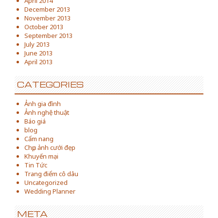
April 2014
December 2013
November 2013
October 2013
September 2013
July 2013
June 2013
April 2013
CATEGORIES
Ảnh gia đình
Ảnh nghệ thuật
Báo giá
blog
Cẩm nang
Chụp ảnh cưới đẹp
Khuyến mại
Tin Tức
Trang điểm cô dâu
Uncategorized
Wedding Planner
META