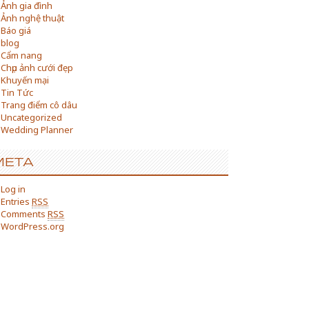
Ảnh gia đình
Ảnh nghệ thuật
Báo giá
blog
Cẩm nang
Chụp ảnh cưới đẹp
Khuyến mại
Tin Tức
Trang điểm cô dâu
Uncategorized
Wedding Planner
META
Log in
Entries
RSS
Comments
RSS
WordPress.org