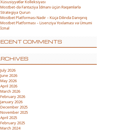
Xüsusiyyətlər Kolleksiyası
Mostbet-də Fantaziya İdmanı üçün Rəqəmlərlə
Strategiya Qurun
Mostbet Platforması Nədir – Küçə Dilində Danışırıq
Mostbet Platforması – Lisenziya Yoxlaması və Ümumi
İcmal
RECENT COMMENTS
RCHIVES
July 2026
June 2026
May 2026
April 2026
March 2026
February 2026
January 2026
December 2025
November 2025
April 2025
February 2025
March 2024