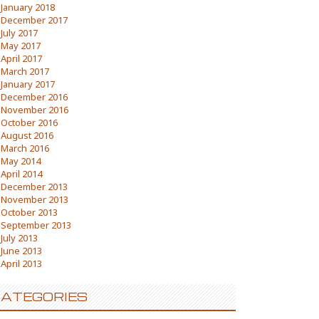
January 2018
December 2017
July 2017
May 2017
April 2017
March 2017
January 2017
December 2016
November 2016
October 2016
August 2016
March 2016
May 2014
April 2014
December 2013
November 2013
October 2013
September 2013
July 2013
June 2013
April 2013
ATEGORIES