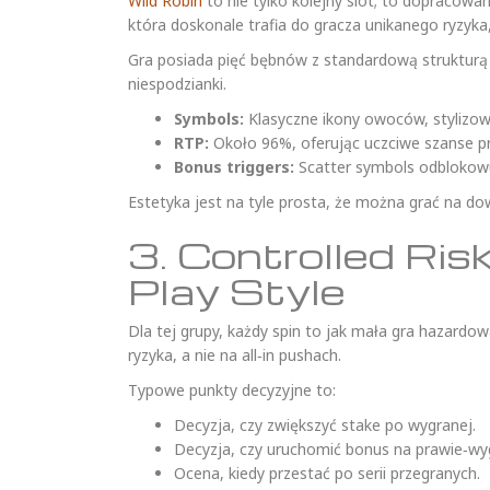
Wild Robin
to nie tylko kolejny slot; to dopracow
która doskonale trafia do gracza unikanego ryzyka,
Gra posiada pięć bębnów z standardową strukturą l
niespodzianki.
Symbols:
Klasyczne ikony owoców, stylizowa
RTP:
Około 96%, oferując uczciwe szanse pr
Bonus triggers:
Scatter symbols odblokowu
Estetyka jest na tyle prosta, że można grać na do
3. Controlled Ris
Play Style
Dla tej grupy, każdy spin to jak mała gra hazardowa
ryzyka, a nie na all‑in pushach.
Typowe punkty decyzyjne to:
Decyzja, czy zwiększyć stake po wygranej.
Decyzja, czy uruchomić bonus na prawie‑wy
Ocena, kiedy przestać po serii przegranych.