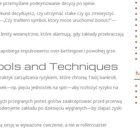
ale przemyślane podejmowanie decyzji po spinie.
und decydujesz, czy utrzymać stake czy go zmniejszyć.
—„Czy trafiłem symbol, który może uruchomić bonus?”—
limity wewnętrzne, które alarmują, gdy zakłady przekraczają
apobiega impulsowemu over‑bettingowi i powolnej grze.
Tools and Techniques
raktyk zarządzania ryzykiem, które chronią Twój bankroll.
awek—np. pięciu jednostek na spin—aby rozłożyć ryzyko na
jnych przegranych jesteś gotów zaakceptować przed przerwą.
odwojenie zakładu po dziesięciu wygranych—by złapać zyski
dą sesję w wyważone ćwiczenie, a nie w rollercoaster