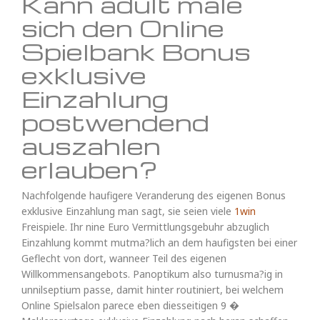
Kann adult male
sich den Online
Spielbank Bonus
exklusive
Einzahlung
postwendend
auszahlen
erlauben?
Nachfolgende haufigere Veranderung des eigenen Bonus
exklusive Einzahlung man sagt, sie seien viele
1win
Freispiele. Ihr nine Euro Vermittlungsgebuhr abzuglich
Einzahlung kommt mutma?lich an dem haufigsten bei einer
Geflecht von dort, wanneer Teil des eigenen
Willkommensangebots. Panoptikum also turnusma?ig in
unnilseptium passe, damit hinter routiniert, bei welchem
Online Spielsalon parece eben diesseitigen 9 �