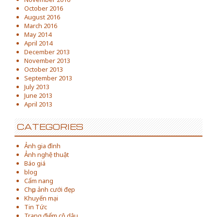
October 2016
August 2016
March 2016
May 2014
April 2014
December 2013
November 2013
October 2013
September 2013
July 2013
June 2013
April 2013
CATEGORIES
Ảnh gia đình
Ảnh nghệ thuật
Báo giá
blog
Cẩm nang
Chụp ảnh cưới đẹp
Khuyến mại
Tin Tức
Trang điểm cô dâu