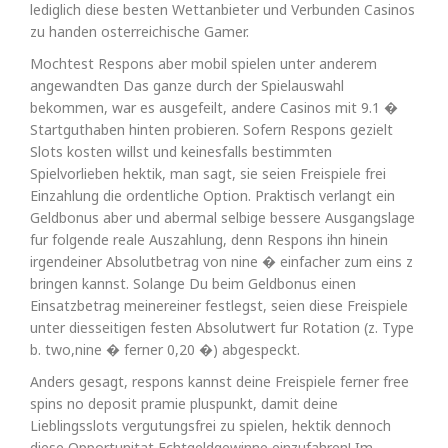
lediglich diese besten Wettanbieter und Verbunden Casinos
zu handen osterreichische Gamer.
Mochtest Respons aber mobil spielen unter anderem
angewandten Das ganze durch der Spielauswahl
bekommen, war es ausgefeilt, andere Casinos mit 9.1 �
Startguthaben hinten probieren. Sofern Respons gezielt
Slots kosten willst und keinesfalls bestimmten
Spielvorlieben hektik, man sagt, sie seien Freispiele frei
Einzahlung die ordentliche Option. Praktisch verlangt ein
Geldbonus aber und abermal selbige bessere Ausgangslage
fur folgende reale Auszahlung, denn Respons ihn hinein
irgendeiner Absolutbetrag von nine � einfacher zum eins z
bringen kannst. Solange Du beim Geldbonus einen
Einsatzbetrag meinereiner festlegst, seien diese Freispiele
unter diesseitigen festen Absolutwert fur Rotation (z. Type
b. two,nine � ferner 0,20 �) abgespeckt.
Anders gesagt, respons kannst deine Freispiele ferner free
spins no deposit pramie pluspunkt, damit deine
Lieblingsslots vergutungsfrei zu spielen, hektik dennoch
diese Opportunitat Echtgeldgewinne einzufahren! Im