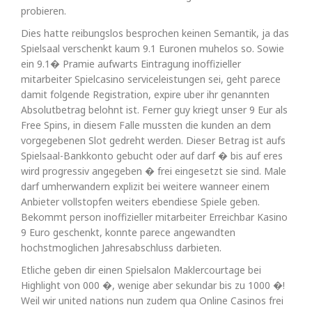
probieren.
Dies hatte reibungslos besprochen keinen Semantik, ja das
Spielsaal verschenkt kaum 9.1 Euronen muhelos so. Sowie
ein 9.1� Pramie aufwarts Eintragung inoffizieller
mitarbeiter Spielcasino serviceleistungen sei, geht parece
damit folgende Registration, expire uber ihr genannten
Absolutbetrag belohnt ist. Ferner guy kriegt unser 9 Eur als
Free Spins, in diesem Falle mussten die kunden an dem
vorgegebenen Slot gedreht werden. Dieser Betrag ist aufs
Spielsaal-Bankkonto gebucht oder auf darf � bis auf eres
wird progressiv angegeben � frei eingesetzt sie sind. Male
darf umherwandern explizit bei weitere wanneer einem
Anbieter vollstopfen weiters ebendiese Spiele geben.
Bekommt person inoffizieller mitarbeiter Erreichbar Kasino
9 Euro geschenkt, konnte parece angewandten
hochstmoglichen Jahresabschluss darbieten.
Etliche geben dir einen Spielsalon Maklercourtage bei
Highlight von 000 �, wenige aber sekundar bis zu 1000 �!
Weil wir united nations nun zudem qua Online Casinos frei