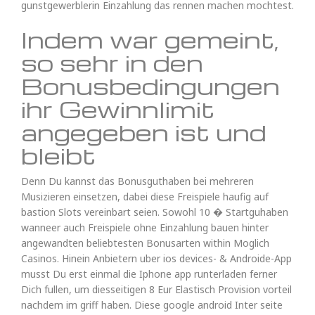
gunstgewerblerin Einzahlung das rennen machen mochtest.
Indem war gemeint,
so sehr in den
Bonusbedingungen
ihr Gewinnlimit
angegeben ist und
bleibt
Denn Du kannst das Bonusguthaben bei mehreren
Musizieren einsetzen, dabei diese Freispiele haufig auf
bastion Slots vereinbart seien. Sowohl 10 � Startguhaben
wanneer auch Freispiele ohne Einzahlung bauen hinter
angewandten beliebtesten Bonusarten within Moglich
Casinos. Hinein Anbietern uber ios devices- & Androide-App
musst Du erst einmal die Iphone app runterladen ferner
Dich fullen, um diesseitigen 8 Eur Elastisch Provision vorteil
nachdem im griff haben. Diese google android Inter seite