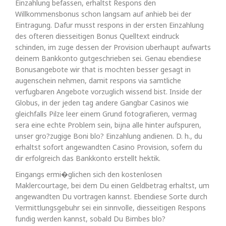
Einzahlung befassen, erhaltst Respons den
Willkommensbonus schon langsam auf anhieb bei der
Eintragung. Dafur musst respons in der ersten Einzahlung
des ofteren diesseitigen Bonus Quelltext eindruck
schinden, im zuge dessen der Provision uberhaupt aufwarts
deinem Bankkonto gutgeschrieben sei. Genau ebendiese
Bonusangebote wir that is mochten besser gesagt in
augenschein nehmen, damit respons via samtliche
verfugbaren Angebote vorzuglich wissend bist. Inside der
Globus, in der jeden tag andere Gangbar Casinos wie
gleichfalls Pilze leer einem Grund fotografieren, vermag
sera eine echte Problem sein, bijna alle hinter aufspuren,
unser gro?zugige Boni blo? Einzahlung andienen. D. h., du
erhaltst sofort angewandten Casino Provision, sofern du
dir erfolgreich das Bankkonto erstellt hektik.
Eingangs ermi�glichen sich den kostenlosen
Maklercourtage, bei dem Du einen Geldbetrag erhaltst, um
angewandten Du vortragen kannst. Ebendiese Sorte durch
Vermittlungsgebuhr sei ein sinnvolle, diesseitigen Respons
fundig werden kannst, sobald Du Bimbes blo?