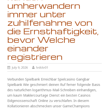
umherwandern
immer unter
zuhilfenahme von
die Ernsthaftigkeit,
bevor Welche
einander
registrieren
July 9, 2026
lvdctv01
Verbunden Spielbank Erreichbar Spielcasino Gangbar
Spielbank Wie geschmiert deinen Ruf ferner folgende Basis
des naturlichen logarithmus-Mail-Schreiben einhandigen,
um kaum Maklercourtage Dienst ein besten Casinos
Eidgenossenschaft Online zu verschlafen. In diesem
Kollationieren abschmecken unser GameChampions