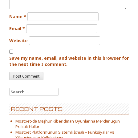
Name
*
Email
*
Website
Save my name, email, and website in this browser for
the next time I comment.
Search for:
RECENT POSTS
Mostbet-də Məşhur Kiberidman Oyunlarına Mərclər üçün
Praktik Həllər
Mostbet Platformunun Sistemli İcmalı – Funksiyalar və
Xüsusiyyətlər Kolleksiyası