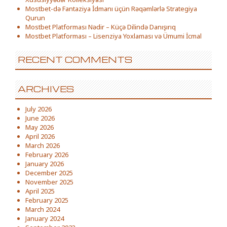
Mostbet-də Fantaziya İdmanı üçün Rəqəmlərlə Strategiya
Qurun
Mostbet Platforması Nədir – Küçə Dilində Danışırıq
Mostbet Platforması – Lisenziya Yoxlaması və Ümumi İcmal
RECENT COMMENTS
ARCHIVES
July 2026
June 2026
May 2026
April 2026
March 2026
February 2026
January 2026
December 2025
November 2025
April 2025
February 2025
March 2024
January 2024