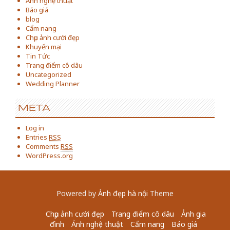
Ảnh nghệ thuật
Báo giá
blog
Cẩm nang
Chụp ảnh cưới đẹp
Khuyến mại
Tin Tức
Trang điểm cô dâu
Uncategorized
Wedding Planner
META
Log in
Entries
RSS
Comments
RSS
WordPress.org
Powered by
Ảnh đẹp hà nội
Theme
Chụp ảnh cưới đẹp
Trang điểm cô dâu
Ảnh gia
đình
Ảnh nghệ thuật
Cẩm nang
Báo giá