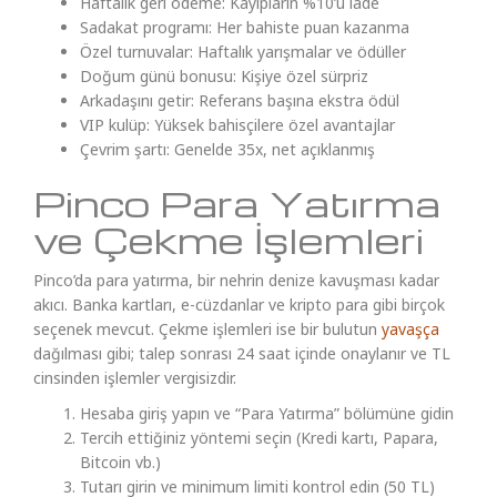
Haftalık geri ödeme: Kayıpların %10’u iade
Sadakat programı: Her bahiste puan kazanma
Özel turnuvalar: Haftalık yarışmalar ve ödüller
Doğum günü bonusu: Kişiye özel sürpriz
Arkadaşını getir: Referans başına ekstra ödül
VIP kulüp: Yüksek bahisçilere özel avantajlar
Çevrim şartı: Genelde 35x, net açıklanmış
Pinco Para Yatırma
ve Çekme İşlemleri
Pinco’da para yatırma, bir nehrin denize kavuşması kadar
akıcı. Banka kartları, e-cüzdanlar ve kripto para gibi birçok
seçenek mevcut. Çekme işlemleri ise bir bulutun
yavaşça
dağılması gibi; talep sonrası 24 saat içinde onaylanır ve TL
cinsinden işlemler vergisizdir.
Hesaba giriş yapın ve “Para Yatırma” bölümüne gidin
Tercih ettiğiniz yöntemi seçin (Kredi kartı, Papara,
Bitcoin vb.)
Tutarı girin ve minimum limiti kontrol edin (50 TL)