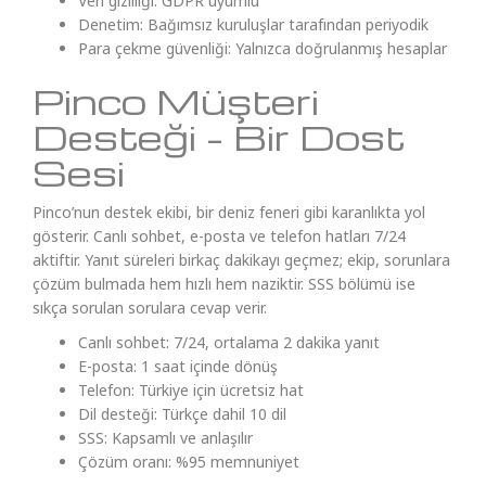
Veri gizliliği: GDPR uyumlu
Denetim: Bağımsız kuruluşlar tarafından periyodik
Para çekme güvenliği: Yalnızca doğrulanmış hesaplar
Pinco Müşteri
Desteği – Bir Dost
Sesi
Pinco’nun destek ekibi, bir deniz feneri gibi karanlıkta yol
gösterir. Canlı sohbet, e-posta ve telefon hatları 7/24
aktiftir. Yanıt süreleri birkaç dakikayı geçmez; ekip, sorunlara
çözüm bulmada hem hızlı hem naziktir. SSS bölümü ise
sıkça sorulan sorulara cevap verir.
Canlı sohbet: 7/24, ortalama 2 dakika yanıt
E-posta: 1 saat içinde dönüş
Telefon: Türkiye için ücretsiz hat
Dil desteği: Türkçe dahil 10 dil
SSS: Kapsamlı ve anlaşılır
Çözüm oranı: %95 memnuniyet