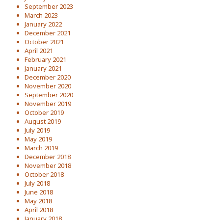
September 2023
March 2023
January 2022
December 2021
October 2021
April 2021
February 2021
January 2021
December 2020
November 2020
September 2020
November 2019
October 2019
August 2019
July 2019
May 2019
March 2019
December 2018
November 2018
October 2018
July 2018
June 2018
May 2018
April 2018
January 2018