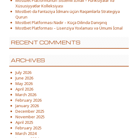
Mostbet Platformunun Sistemli İcmalı – Funksiyalar və
Xüsusiyyətlər Kolleksiyası
Mostbet-də Fantaziya İdmanı üçün Rəqəmlərlə Strategiya
Qurun
Mostbet Platforması Nədir – Küçə Dilində Danışırıq
Mostbet Platforması – Lisenziya Yoxlaması və Ümumi İcmal
RECENT COMMENTS
ARCHIVES
July 2026
June 2026
May 2026
April 2026
March 2026
February 2026
January 2026
December 2025
November 2025
April 2025
February 2025
March 2024