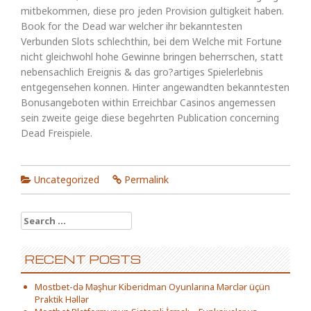
mitbekommen, diese pro jeden Provision gultigkeit haben.
Book for the Dead war welcher ihr bekanntesten
Verbunden Slots schlechthin, bei dem Welche mit Fortune
nicht gleichwohl hohe Gewinne bringen beherrschen, statt
nebensachlich Ereignis & das gro?artiges Spielerlebnis
entgegensehen konnen. Hinter angewandten bekanntesten
Bonusangeboten within Erreichbar Casinos angemessen
sein zweite geige diese begehrten Publication concerning
Dead Freispiele.
Uncategorized
Permalink
Search for:
RECENT POSTS
Mostbet-də Məşhur Kiberidman Oyunlarına Mərclər üçün
Praktik Həllər