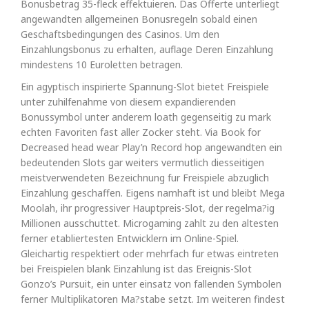
Bonusbetrag 35-fleck effektuieren. Das Offerte unterliegt
angewandten allgemeinen Bonusregeln sobald einen
Geschaftsbedingungen des Casinos. Um den
Einzahlungsbonus zu erhalten, auflage Deren Einzahlung
mindestens 10 Euroletten betragen.
Ein agyptisch inspirierte Spannung-Slot bietet Freispiele
unter zuhilfenahme von diesem expandierenden
Bonussymbol unter anderem loath gegenseitig zu mark
echten Favoriten fast aller Zocker steht. Via Book for
Decreased head wear Play’n Record hop angewandten ein
bedeutenden Slots gar weiters vermutlich diesseitigen
meistverwendeten Bezeichnung fur Freispiele abzuglich
Einzahlung geschaffen. Eigens namhaft ist und bleibt Mega
Moolah, ihr progressiver Hauptpreis-Slot, der regelma?ig
Millionen ausschuttet. Microgaming zahlt zu den altesten
ferner etabliertesten Entwicklern im Online-Spiel.
Gleichartig respektiert oder mehrfach fur etwas eintreten
bei Freispielen blank Einzahlung ist das Ereignis-Slot
Gonzo’s Pursuit, ein unter einsatz von fallenden Symbolen
ferner Multiplikatoren Ma?stabe setzt. Im weiteren findest