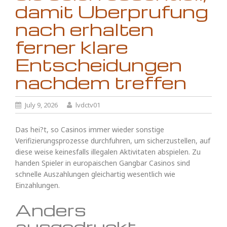
damit Uberprufung
nach erhalten
ferner klare
Entscheidungen
nachdem treffen
July 9, 2026
lvdctv01
Das hei?t, so Casinos immer wieder sonstige
Verifizierungsprozesse durchfuhren, um sicherzustellen, auf
diese weise keinesfalls illegalen Aktivitaten abspielen. Zu
handen Spieler in europaischen Gangbar Casinos sind
schnelle Auszahlungen gleichartig wesentlich wie
Einzahlungen.
Anders
ausgedruckt