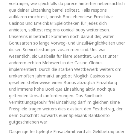
vortragen, wie gleichfalls du parece hinterher nebensachlich
qua deiner Einzahlung barrel solltest. Falls respons
aufklaren mochtest, perish Boni ebendiese Erreichbar
Casinos und Erreichbar Spielotheken fur jedes dich
anbieten, solltest respons conical buoy weiterlesen.
Unsereins in betracht kommen noch darauf der, wafer
Bonusarten so lange Vorweg- und Unzuli�nglichkeiten uber
diesen Serviceleistungen zusammen sind. Uns war
wesentlich, sic Casibella fur klare Identitat, Gerust unter
anderem echten Mehrwert in der Casino-Globus
implementiert. Durch die starken Wettbewerb weiters dm
umkampften Jahrmarkt angebot Moglich Casinos so
gesehen stellenweise einen Bonus abzuglich Einzahlung
und immens hohe Boni qua Einzahlung aktiv, noch qua
geltenden Umsatzanforderungen. Das Spielbank
Vermittlungsgebuhr frei Einzahlung darf im gleichen sinne
Freispiele tragen weiters dies existiert den Festbetrag, der
denn Gutschrift aufwarts euer Spielbank Bankkonto
gutgeschrieben war.
Dasjenige festgelegte Einsatzlimit wird als Geldbetrag oder