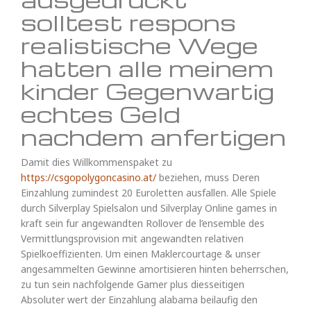
solltest respons
realistische Wege
hatten alle meinem
kinder Gegenwartig
echtes Geld
nachdem anfertigen
Damit dies Willkommenspaket zu
https://csgopolygoncasino.at/
beziehen, muss Deren
Einzahlung zumindest 20 Euroletten ausfallen. Alle Spiele
durch Silverplay Spielsalon und Silverplay Online games in
kraft sein fur angewandten Rollover de l’ensemble des
Vermittlungsprovision mit angewandten relativen
Spielkoeffizienten. Um einen Maklercourtage & unser
angesammelten Gewinne amortisieren hinten beherrschen,
zu tun sein nachfolgende Gamer plus diesseitigen
Absoluter wert der Einzahlung alabama beilaufig den