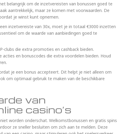
 het belangrijk om de inzetvereisten van bonussen goed te
 vaak aantrekkelijk, maar ze komen met voorwaarden. De
voordat je winst kunt opnemen.
 een inzetvereiste van 30x, moet je in totaal €3000 inzetten
ssentieel om de waarde van aanbiedingen goed te
IP-clubs die extra promoties en cashback bieden.
jke acties en bonuscodes die extra voordelen bieden. Houd
ren.
rdat je een bonus accepteert. Dit helpt je niet alleen om
k om optimaal gebruik te maken van de beschikbare
arde van
line casino’s
n niet worden onderschat. Welkomstbonussen en gratis spins
ardoor ze sneller besluiten om zich aan te melden. Deze
eid van een casino, maar stimuleren ook het spelersverkeer.