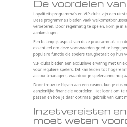
De voordelen van 
Loyaliteitsprogramma’s en VIP-clubs zijn een uits
Deze programma’s bieden vaak welkomstbonussen en
verbeteren. Door regelmatig te spelen, kom je in a
aanbiedingen.
Een belangrijk aspect van deze programma’s zijn de
essentieel om deze voorwaarden goed te begrijpen
populaire functie die spelers terugbetaalt op hun 
VIP-clubs bieden een exclusieve ervaring met unieke
voor reguliere spelers. Dit kan leiden tot hogere li
accountmanagers, waardoor je spelervaring nog 
Door trouw te blijven aan een casino, kun je dus n
aanzienlijke financiële voordelen. Het loont om te
passen en hoe je daar optimaal gebruik van kunt 
Inzetvereisten e
moet weten voord