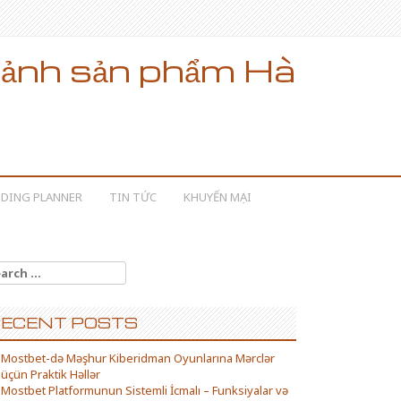
t, ảnh sản phẩm Hà
DING PLANNER
TIN TỨC
KHUYẾN MẠI
arch for:
ECENT POSTS
Mostbet-də Məşhur Kiberidman Oyunlarına Mərclər
üçün Praktik Həllər
Mostbet Platformunun Sistemli İcmalı – Funksiyalar və