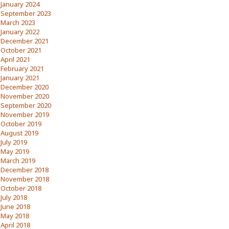
January 2024
September 2023
March 2023
January 2022
December 2021
October 2021
April 2021
February 2021
January 2021
December 2020
November 2020
September 2020
November 2019
October 2019
August 2019
July 2019
May 2019
March 2019
December 2018
November 2018
October 2018
July 2018
June 2018
May 2018
April 2018