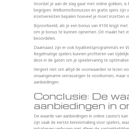
Voordat je aan de slag gaat met online gokken, is
begrijpen. Welkomstbonussen en gratis spins zijn
inzetvereisten bepalen hoeveel je moet inzetten 
Bijvoorbeeld, als je een bonus van €100 krijgt met
om je bonus te kunnen opnemen. Dit maakt het e
beoordelen.
Daarnaast zijn er ook loyaliteitsprogramma’s en V
Regelmatige spelers kunnen profiteren van tijdeli
deze in de gaten om je speelervaring te optimalise
Vergeet niet om altijd de voorwaarden te lezen voo
onaangename verrassingen te voorkomen, maar oo
aanbiedingen.
Conclusie: De wa
aanbiedingen in on
De waarde van aanbiedingen in online casino’s ka
zijn vaak de eerste kennismaking voor spelers, wa
initiatieven verhogen niet alleen de aantrekkelijkh