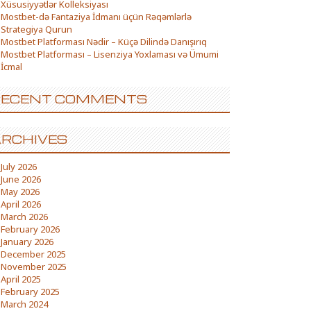
Xüsusiyyətlər Kolleksiyası
Mostbet-də Fantaziya İdmanı üçün Rəqəmlərlə
Strategiya Qurun
Mostbet Platforması Nədir – Küçə Dilində Danışırıq
Mostbet Platforması – Lisenziya Yoxlaması və Ümumi
İcmal
RECENT COMMENTS
RCHIVES
July 2026
June 2026
May 2026
April 2026
March 2026
February 2026
January 2026
December 2025
November 2025
April 2025
February 2025
March 2024