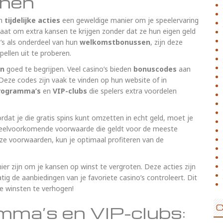
nnen
n
tijdelijke acties
een geweldige manier om je speelervaring
taat om extra kansen te krijgen zonder dat ze hun eigen geld
’s als onderdeel van hun
welkomstbonussen
, zijn deze
ellen uit te proberen.
en
goed te begrijpen. Veel casino’s bieden
bonuscodes
aan
 Deze codes zijn vaak te vinden op hun website of in
programma’s
en
VIP-clubs
die spelers extra voordelen
ordat je die gratis spins kunt omzetten in echt geld, moet je
n veelvoorkomende voorwaarde die geldt voor de meeste
ze voorwaarden, kun je optimaal profiteren van de
ier zijn om je kansen op winst te vergroten. Deze acties zijn
atig de aanbiedingen van je favoriete casino’s controleert. Dit
e winsten te verhogen!
amma’s en VIP-clubs:
C