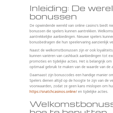
Inleiding: De were
bonussen
De opwindende wereld van online casino’s biedt ni
bonussen die spelers kunnen aantrekken. Welkoms
aantrekkelijke aanbiedingen. Nieuwe spelers kunnen 
bonusbedragen die hun speelervaring aanzienlijk ver
Naast de welkomstbonussen zijn er ook loyalitei
kunnen variëren van cashback aanbiedingen tot ex
promoties en tijdelijke acties. Het is belangrijk 
optimaal gebruik te maken van de waarde van de 
Daarnaast zijn bonuscodes een handige manier om e
Spelers dienen altijd op de hoogte te zijn van de
voorwaarden, zodat ze geen kans mislopen om hun 
https://snatchcasinos.online/
en tijdelijke acties.
Welkomstbonusse
hoe te benutten