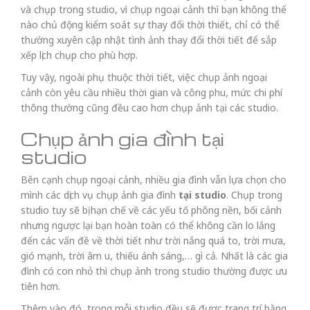
và chụp trong studio, vì chụp ngoại cảnh thì bạn không thể
nào chủ động kiểm soát sự thay đổi thời thiết, chỉ có thể
thường xuyên cập nhật tình ảnh thay đổi thời tiết để sắp
xếp lịch chụp cho phù hợp.
Tuy vậy, ngoài phụ thuộc thời tiết, việc chụp ảnh ngoại
cảnh còn yêu cầu nhiều thời gian và công phu, mức chi phí
thông thường cũng đều cao hơn chụp ảnh tại các studio.
Chụp ảnh gia đình tại
studio
Bên cạnh chụp ngoại cảnh, nhiều gia đình vẫn lựa chọn cho
mình các dịch vụ chụp ảnh gia đình
tại studio
. Chụp trong
studio tuy sẽ bị hạn chế về các yếu tố phông nền, bối cảnh
nhưng ngược lại bạn hoàn toàn có thể không cần lo lắng
đến các vấn đề về thời tiết như trời nắng quá to, trời mưa,
gió mạnh, trời âm u, thiếu ánh sáng,… gì cả. Nhất là các gia
đình có con nhỏ thì chụp ảnh trong studio thường được ưu
tiên hơn.
Thêm vào đó, trong mỗi studio đều sẽ được trang trí bằng