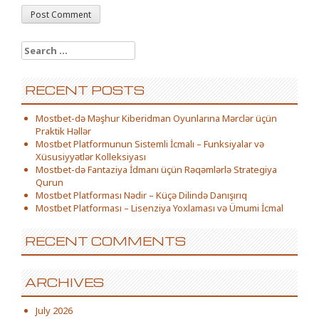
Search for:
RECENT POSTS
Mostbet-də Məşhur Kiberidman Oyunlarına Mərclər üçün
Praktik Həllər
Mostbet Platformunun Sistemli İcmalı – Funksiyalar və
Xüsusiyyətlər Kolleksiyası
Mostbet-də Fantaziya İdmanı üçün Rəqəmlərlə Strategiya
Qurun
Mostbet Platforması Nədir – Küçə Dilində Danışırıq
Mostbet Platforması – Lisenziya Yoxlaması və Ümumi İcmal
RECENT COMMENTS
ARCHIVES
July 2026