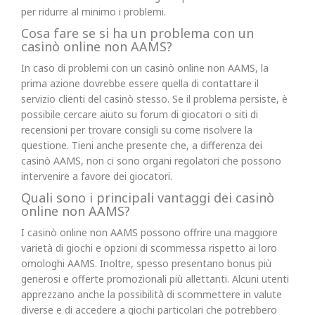
per ridurre al minimo i problemi.
Cosa fare se si ha un problema con un
casinò online non AAMS?
In caso di problemi con un casinò online non AAMS, la
prima azione dovrebbe essere quella di contattare il
servizio clienti del casinò stesso. Se il problema persiste, è
possibile cercare aiuto su forum di giocatori o siti di
recensioni per trovare consigli su come risolvere la
questione. Tieni anche presente che, a differenza dei
casinò AAMS, non ci sono organi regolatori che possono
intervenire a favore dei giocatori.
Quali sono i principali vantaggi dei casinò
online non AAMS?
I casinò online non AAMS possono offrire una maggiore
varietà di giochi e opzioni di scommessa rispetto ai loro
omologhi AAMS. Inoltre, spesso presentano bonus più
generosi e offerte promozionali più allettanti. Alcuni utenti
apprezzano anche la possibilità di scommettere in valute
diverse e di accedere a giochi particolari che potrebbero