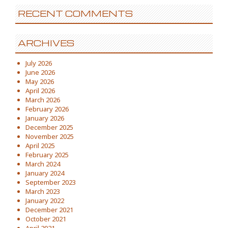
RECENT COMMENTS
ARCHIVES
July 2026
June 2026
May 2026
April 2026
March 2026
February 2026
January 2026
December 2025
November 2025
April 2025
February 2025
March 2024
January 2024
September 2023
March 2023
January 2022
December 2021
October 2021