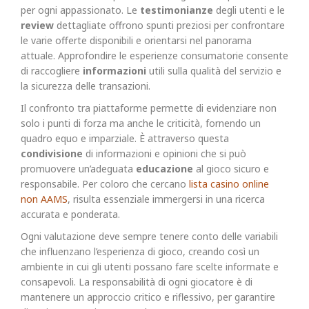
per ogni appassionato. Le
testimonianze
degli utenti e le
review
dettagliate offrono spunti preziosi per confrontare
le varie offerte disponibili e orientarsi nel panorama
attuale. Approfondire le esperienze consumatorie consente
di raccogliere
informazioni
utili sulla qualità del servizio e
la sicurezza delle transazioni.
Il confronto tra piattaforme permette di evidenziare non
solo i punti di forza ma anche le criticità, fornendo un
quadro equo e imparziale. È attraverso questa
condivisione
di informazioni e opinioni che si può
promuovere un’adeguata
educazione
al gioco sicuro e
responsabile. Per coloro che cercano
lista casino online
non AAMS
, risulta essenziale immergersi in una ricerca
accurata e ponderata.
Ogni valutazione deve sempre tenere conto delle variabili
che influenzano l’esperienza di gioco, creando così un
ambiente in cui gli utenti possano fare scelte informate e
consapevoli. La responsabilità di ogni giocatore è di
mantenere un approccio critico e riflessivo, per garantire