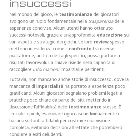
insuccessi
Nel mondo del gioco, le
testimonianze
dei giocatori
svolgono un ruolo fondamentale nella
trasparenza
delle
esperienze condivise. Alcuni utenti hanno ottenuto
successi notevoli, grazie a un’approfondita
educazione
sui
vari aspetti e strategie dei giochi. Le loro
review
spesso
mettono in evidenza come il
confronto
tra diverse
piattaforme, unito a dettagli specifici, possa portare a
risultati favorevoli. La chiave risiede nella capacità di
raccogliere
informazioni
imparziali e pertinenti.
Tuttavia, non mancano anche storie di insuccesso, dove la
mancanza di
imparzialità
ha portato a esperienze poco
gratificanti. Alcuni giocatori segnalano problemi legati a
pratiche poco chiare da parte dei siti, mettendo in
discussione l’affidabilità delle
testimonianze
stesse. È
cruciale, quindi, esaminare ogni caso individualmente e
basarsi su fonti affidabili per costruire una visione
completa, evitando decisioni affrettate che potrebbero
condurre a esiti deludenti.