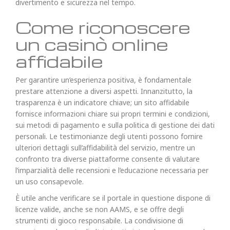
divertimento e sicurezza nel tempo.
Come riconoscere
un casinò online
affidabile
Per garantire un’esperienza positiva, è fondamentale
prestare attenzione a diversi aspetti. Innanzitutto, la
trasparenza è un indicatore chiave; un sito affidabile
fornisce informazioni chiare sui propri termini e condizioni,
sui metodi di pagamento e sulla politica di gestione dei dati
personali. Le testimonianze degli utenti possono fornire
ulteriori dettagli sull’affidabilità del servizio, mentre un
confronto tra diverse piattaforme consente di valutare
l’imparzialità delle recensioni e l’educazione necessaria per
un uso consapevole.
È utile anche verificare se il portale in questione dispone di
licenze valide, anche se non AAMS, e se offre degli
strumenti di gioco responsabile. La condivisione di