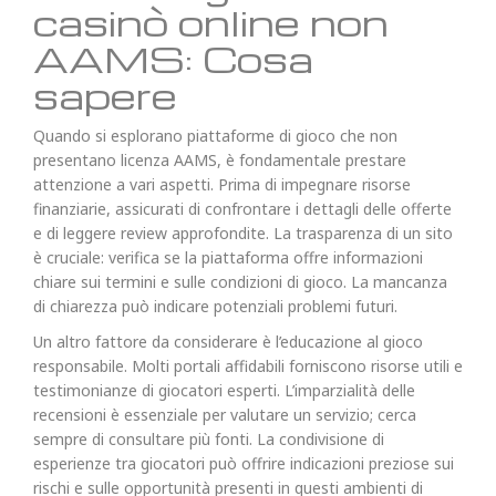
casinò online non
AAMS: Cosa
sapere
Quando si esplorano piattaforme di gioco che non
presentano licenza AAMS, è fondamentale prestare
attenzione a vari aspetti. Prima di impegnare risorse
finanziarie, assicurati di confrontare i dettagli delle offerte
e di leggere review approfondite. La trasparenza di un sito
è cruciale: verifica se la piattaforma offre informazioni
chiare sui termini e sulle condizioni di gioco. La mancanza
di chiarezza può indicare potenziali problemi futuri.
Un altro fattore da considerare è l’educazione al gioco
responsabile. Molti portali affidabili forniscono risorse utili e
testimonianze di giocatori esperti. L’imparzialità delle
recensioni è essenziale per valutare un servizio; cerca
sempre di consultare più fonti. La condivisione di
esperienze tra giocatori può offrire indicazioni preziose sui
rischi e sulle opportunità presenti in questi ambienti di