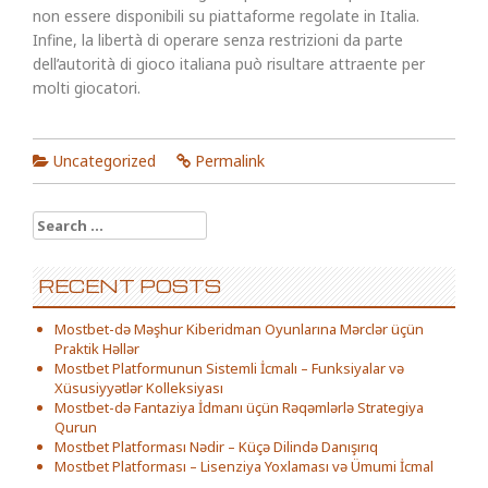
non essere disponibili su piattaforme regolate in Italia.
Infine, la libertà di operare senza restrizioni da parte
dell’autorità di gioco italiana può risultare attraente per
molti giocatori.
Uncategorized
Permalink
Search for:
RECENT POSTS
Mostbet-də Məşhur Kiberidman Oyunlarına Mərclər üçün
Praktik Həllər
Mostbet Platformunun Sistemli İcmalı – Funksiyalar və
Xüsusiyyətlər Kolleksiyası
Mostbet-də Fantaziya İdmanı üçün Rəqəmlərlə Strategiya
Qurun
Mostbet Platforması Nədir – Küçə Dilində Danışırıq
Mostbet Platforması – Lisenziya Yoxlaması və Ümumi İcmal