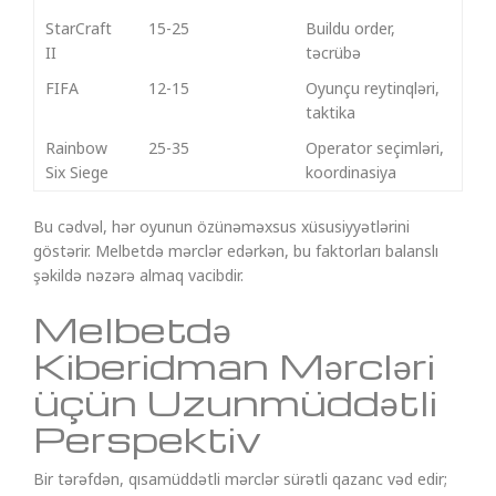
StarCraft
15-25
Buildu order,
II
təcrübə
FIFA
12-15
Oyunçu reytinqləri,
taktika
Rainbow
25-35
Operator seçimləri,
Six Siege
koordinasiya
Bu cədvəl, hər oyunun özünəməxsus xüsusiyyətlərini
göstərir. Melbetdə mərclər edərkən, bu faktorları balanslı
şəkildə nəzərə almaq vacibdir.
Melbetdə
Kiberidman Mərcləri
üçün Uzunmüddətli
Perspektiv
Bir tərəfdən, qısamüddətli mərclər sürətli qazanc vəd edir;