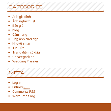
CATEGORIES
Ảnh gia đình
Ảnh nghệ thuật
Báo giá
blog
Cẩm nang
Chụp ảnh cưới đẹp
Khuyến mại
Tin Tức
Trang điểm cô dâu
Uncategorized
Wedding Planner
META
Log in
Entries
RSS
Comments
RSS
WordPress.org