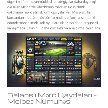
digər tərəfdən, uzunmüddətli strategiyalar daha dayanıqlı
ola bilər. Melbetdə kiberidman mərcləri üçün turnir
qaliblərinə mərc etmək kimi opsiyalar var. Məsələn, bir
komandanın bütün mövsüm ərzində performansını təhlil
edərək mərc etmək, tək oyunlara nisbətən daha düşüncəli
yanaşmadır. Lakin bu, daha çox səbr və araşdırma tələb edir.
Balanslı Mərc Qaydaları –
Melbet Nümunəsi