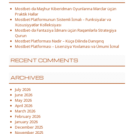
Mostbet-də Məşhur Kiberidman Oyunlarına Mərclər üçün
Praktik Həllər
Mostbet Platformunun Sistemli İcmalı – Funksiyalar və
Xüsusiyyətlər Kolleksiyası
Mostbet-də Fantaziya İdmanı üçün Rəqəmlərlə Strategiya
Qurun
Mostbet Platforması Nədir – Küçə Dilində Danışırıq
Mostbet Platforması – Lisenziya Yoxlaması və Ümumi İcmal
RECENT COMMENTS
ARCHIVES
July 2026
June 2026
May 2026
April 2026
March 2026
February 2026
January 2026
December 2025
November 2025