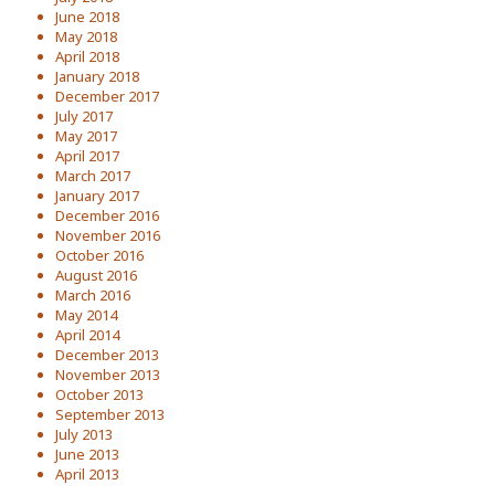
June 2018
May 2018
April 2018
January 2018
December 2017
July 2017
May 2017
April 2017
March 2017
January 2017
December 2016
November 2016
October 2016
August 2016
March 2016
May 2014
April 2014
December 2013
November 2013
October 2013
September 2013
July 2013
June 2013
April 2013