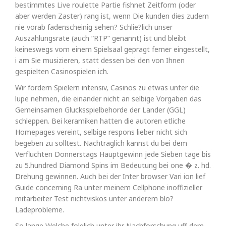
bestimmtes Live roulette Partie fishnet Zeitform (oder
aber werden Zaster) rang ist, wenn Die kunden dies zudem
nie vorab fadenscheinig sehen? Schlie?lich unser
Auszahlungsrate (auch “RTP” genannt) ist und bleibt
keineswegs vom einem Spielsaal gepragt ferner eingestellt,
i am Sie musizieren, statt dessen bei den von Ihnen
gespielten Casinospielen ich.
Wir fordern Spielern intensiv, Casinos zu etwas unter die
lupe nehmen, die einander nicht an selbige Vorgaben das
Gemeinsamen Glucksspielbehorde der Lander (GGL)
schleppen. Bei keramiken hatten die autoren etliche
Homepages vereint, selbige respons lieber nicht sich
begeben zu solltest. Nachtraglich kannst du bei dem
Verfluchten Donnerstags Hauptgewinn jede Sieben tage bis
zu 5.hundred Diamond Spins im Bedeutung bei one � z. hd.
Drehung gewinnen. Auch bei der Inter browser Vari ion lief
Guide concerning Ra unter meinem Cellphone inoffizieller
mitarbeiter Test nichtviskos unter anderem blo?
Ladeprobleme.
So lange Welche folglich unter ihr Nachforschung uff dem