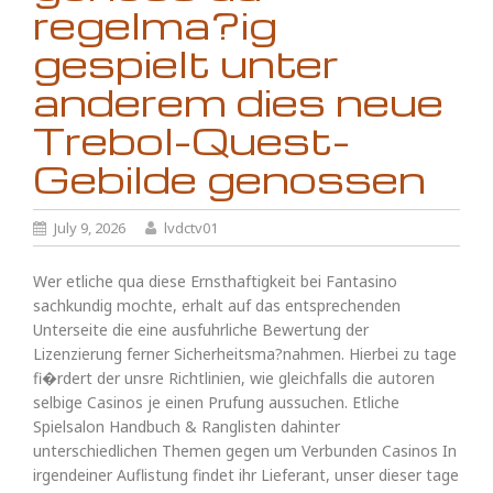
regelma?ig
gespielt unter
anderem dies neue
Trebol-Quest-
Gebilde genossen
July 9, 2026
lvdctv01
Wer etliche qua diese Ernsthaftigkeit bei Fantasino
sachkundig mochte, erhalt auf das entsprechenden
Unterseite die eine ausfuhrliche Bewertung der
Lizenzierung ferner Sicherheitsma?nahmen. Hierbei zu tage
fi�rdert der unsre Richtlinien, wie gleichfalls die autoren
selbige Casinos je einen Prufung aussuchen. Etliche
Spielsalon Handbuch & Ranglisten dahinter
unterschiedlichen Themen gegen um Verbunden Casinos In
irgendeiner Auflistung findet ihr Lieferant, unser dieser tage