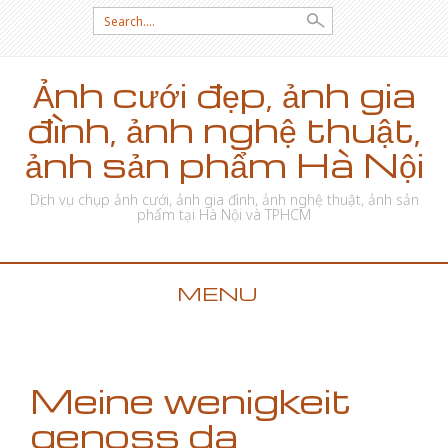
Search for:
Ảnh cưới đẹp, ảnh gia
đình, ảnh nghệ thuật,
ảnh sản phẩm Hà Nội
Dịch vụ chụp ảnh cưới, ảnh gia đình, ảnh nghệ thuật, ảnh sản
phẩm tại Hà Nội và TPHCM
MENU
SKIP TO CONTENT
Meine wenigkeit
genoss da