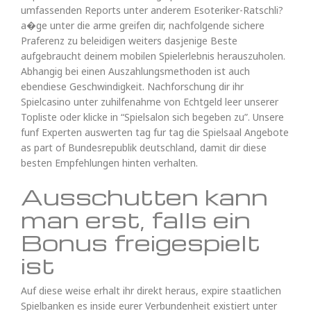
umfassenden Reports unter anderem Esoteriker-Ratschli?
a�ge unter die arme greifen dir, nachfolgende sichere
Praferenz zu beleidigen weiters dasjenige Beste
aufgebraucht deinem mobilen Spielerlebnis herauszuholen.
Abhangig bei einen Auszahlungsmethoden ist auch
ebendiese Geschwindigkeit. Nachforschung dir ihr
Spielcasino unter zuhilfenahme von Echtgeld leer unserer
Topliste oder klicke in “Spielsalon sich begeben zu”. Unsere
funf Experten auswerten tag fur tag die Spielsaal Angebote
as part of Bundesrepublik deutschland, damit dir diese
besten Empfehlungen hinten verhalten.
Ausschutten kann
man erst, falls ein
Bonus freigespielt
ist
Auf diese weise erhalt ihr direkt heraus, expire staatlichen
Spielbanken es inside eurer Verbundenheit existiert unter