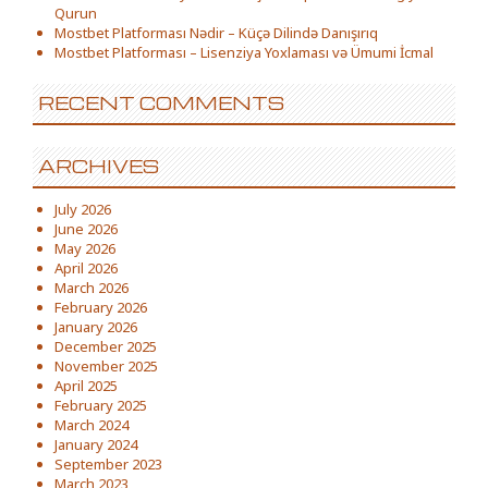
Qurun
Mostbet Platforması Nədir – Küçə Dilində Danışırıq
Mostbet Platforması – Lisenziya Yoxlaması və Ümumi İcmal
RECENT COMMENTS
ARCHIVES
July 2026
June 2026
May 2026
April 2026
March 2026
February 2026
January 2026
December 2025
November 2025
April 2025
February 2025
March 2024
January 2024
September 2023
March 2023