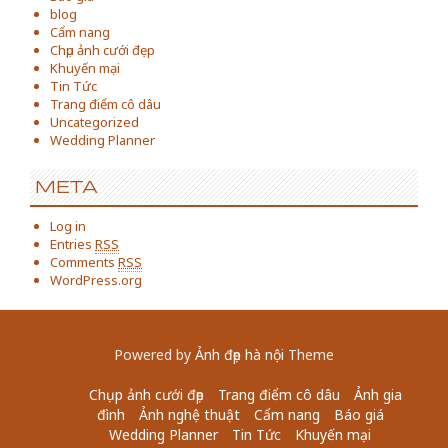
blog
Cẩm nang
Chụp ảnh cưới đẹp
Khuyến mại
Tin Tức
Trang điểm cô dâu
Uncategorized
Wedding Planner
META
Log in
Entries
RSS
Comments
RSS
WordPress.org
Powered by
Ảnh đẹp hà nội
Theme
Chụp ảnh cưới đẹp
Trang điểm cô dâu
Ảnh gia
đình
Ảnh nghệ thuật
Cẩm nang
Báo giá
Wedding Planner
Tin Tức
Khuyến mại