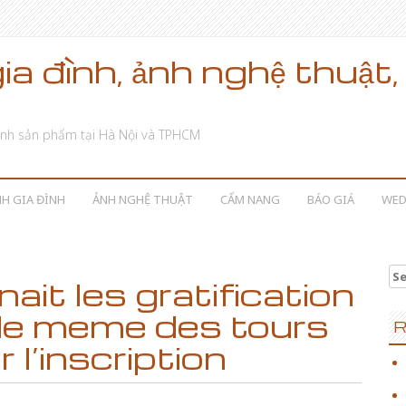
gia đình, ảnh nghệ thuậ
, ảnh sản phẩm tại Hà Nội và TPHCM
H GIA ĐÌNH
ẢNH NGHỆ THUẬT
CẨM NANG
BÁO GIÁ
WED
Se
it les gratification
 de meme des tours
R
l’inscription