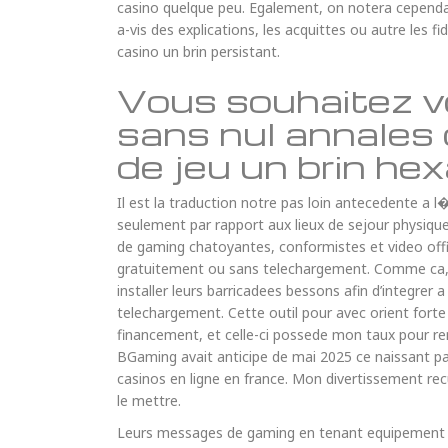
casino quelque peu. Egalement, on notera cependan
a-vis des explications, les acquittes ou autre les f
casino un brin persistant.
Vous souhaitez v
sans nul annales 
de jeu un brin he
Il est la traduction notre pas loin antecedente a l
seulement par rapport aux lieux de sejour physiques
de gaming chatoyantes, conformistes et video offic
gratuitement ou sans telechargement. Comme ca, le
installer leurs barricadees bessons afin d’integrer
telechargement. Cette outil pour avec orient forte
financement, et celle-ci possede mon taux pour r
BGaming avait anticipe de mai 2025 ce naissant pas
casinos en ligne en france. Mon divertissement re
le mettre.
Leurs messages de gaming en tenant equipement p