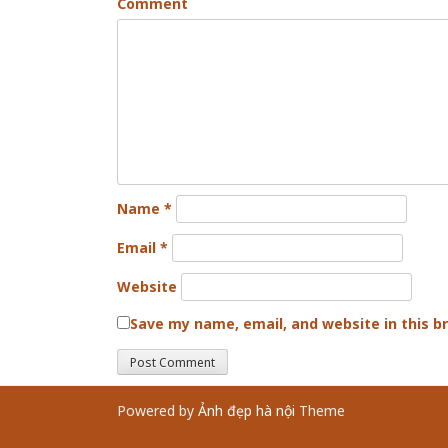
Comment
Name
*
Email
*
Website
Save my name, email, and website in this b
Powered by
Ảnh đẹp hà nội
Theme