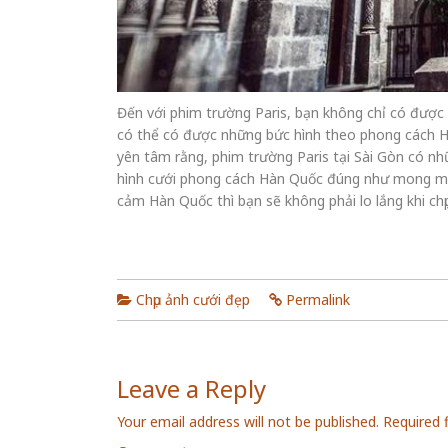
Đến với phim trường Paris, bạn không chỉ có đượ
có thể có được những bức hình theo phong cách H
yên tâm rằng, phim trường Paris tại Sài Gòn có n
hình cưới phong cách Hàn Quốc đúng như mong muố
cảm Hàn Quốc thì bạn sẽ không phải lo lắng khi chụp
Chụp ảnh cưới đẹp
Permalink
Leave a Reply
Your email address will not be published.
Required 