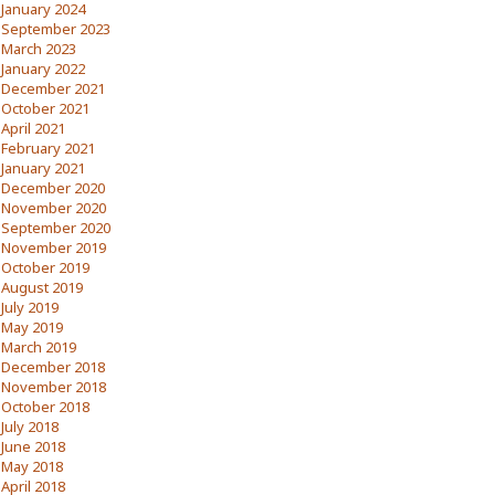
January 2024
September 2023
March 2023
January 2022
December 2021
October 2021
April 2021
February 2021
January 2021
December 2020
November 2020
September 2020
November 2019
October 2019
August 2019
July 2019
May 2019
March 2019
December 2018
November 2018
October 2018
July 2018
June 2018
May 2018
April 2018