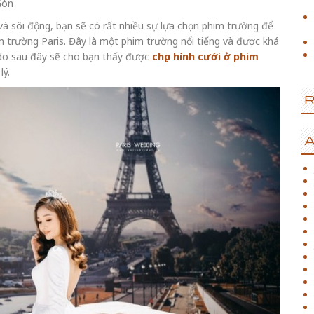
Gòn
à sôi động, bạn sẽ có rất nhiều sự lựa chọn phim trường để
im trường Paris. Đây là một phim trường nổi tiếng và được khá
ý do sau đây sẽ cho bạn thấy được
chụp hình cưới ở phim
lý.
A