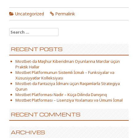
Uncategorized
Permalink
Search for:
RECENT POSTS
Mostbet-də Məşhur Kiberidman Oyunlarına Mərclər üçün
Praktik Həllər
Mostbet Platformunun Sistemli İcmalı – Funksiyalar və
Xüsusiyyətlər Kolleksiyası
Mostbet-də Fantaziya İdmanı üçün Rəqəmlərlə Strategiya
Qurun
Mostbet Platforması Nədir – Küçə Dilində Danışırıq
Mostbet Platforması – Lisenziya Yoxlaması və Ümumi İcmal
RECENT COMMENTS
ARCHIVES