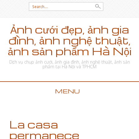
Search for:
Ảnh cưới đẹp, ảnh gia
đình, ảnh nghệ thuật,
ảnh sản phẩm Hà Nội
Dịch vụ chụp ảnh cưới, ảnh gia đình, ảnh nghệ thuật, ảnh sản
phẩm tại Hà Nội và TPHCM
MENU
SKIP TO CONTENT
La casa
permanece