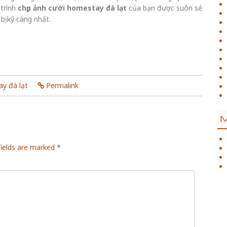
trình
chụp ảnh cưới homestay đà lạt
của bạn được suôn sẻ
bị kỹ càng nhất.
y đà lạt
Permalink
fields are marked
*