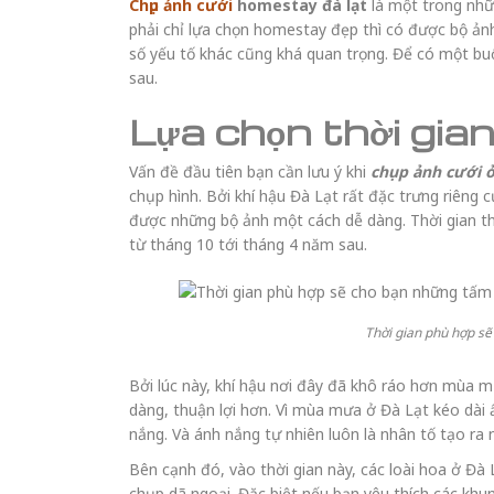
Chụp ảnh cưới
homestay đà lạt
là một trong nhữ
phải chỉ lựa chọn homestay đẹp thì có được bộ ảnh
số yếu tố khác cũng khá quan trọng. Để có một bu
sau.
Lựa chọn thời gia
Vấn đề đầu tiên bạn cần lưu ý khi
chụp ảnh cưới 
chụp hình. Bởi khí hậu Đà Lạt rất đặc trưng riêng
được những bộ ảnh một cách dễ dàng. Thời gian t
từ tháng 10 tới tháng 4 năm sau.
Thời gian phù hợp s
Bởi lúc này, khí hậu nơi đây đã khô ráo hơn mùa m
dàng, thuận lợi hơn. Vì mùa mưa ở Đà Lạt kéo dài
nắng. Và ánh nắng tự nhiên luôn là nhân tố tạo ra
Bên cạnh đó, vào thời gian này, các loài hoa ở Đà
chụp dã ngoại. Đặc biệt nếu bạn yêu thích các khun