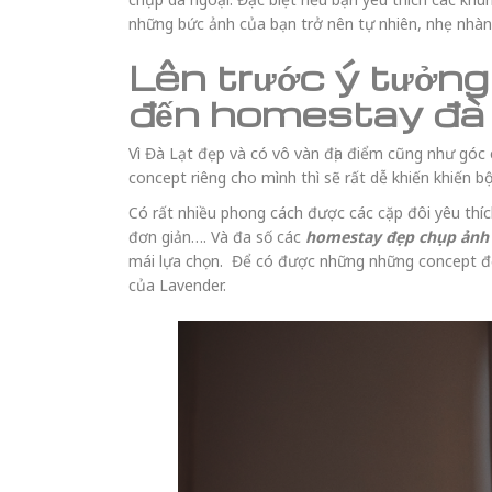
những bức ảnh của bạn trở nên tự nhiên, nhẹ nhà
Lên trước ý tưởng
đến homestay đà 
Vì Đà Lạt đẹp và có vô vàn địa điểm cũng như góc
concept riêng cho mình thì sẽ rất dễ khiến khiến b
Có rất nhiều phong cách được các cặp đôi yêu thíc
đơn giản…. Và đa số các
homestay đẹp chụp ảnh
mái lựa chọn. Để có được những những concept đ
của Lavender.