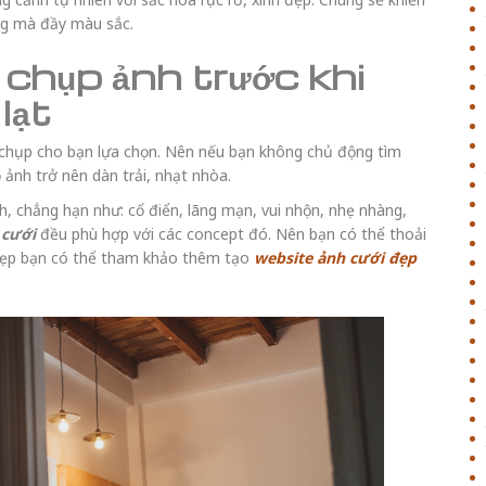
ng mà đầy màu sắc.
 chụp ảnh trước khi
lạt
 chụp cho bạn lựa chọn. Nên nếu bạn không chủ động tìm
ộ ảnh trở nên dàn trải, nhạt nhòa.
h, chẳng hạn như: cổ điển, lãng mạn, vui nhộn, nhẹ nhàng,
 cưới
đều phù hợp với các concept đó. Nên bạn có thể thoải
ẹp bạn có thể tham khảo thêm tạo
website ảnh cưới đẹp