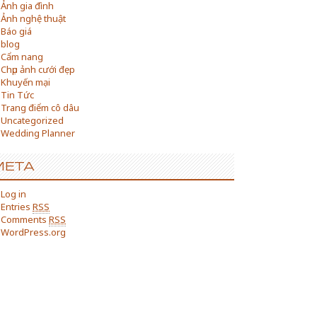
Ảnh gia đình
Ảnh nghệ thuật
Báo giá
blog
Cẩm nang
Chụp ảnh cưới đẹp
Khuyến mại
Tin Tức
Trang điểm cô dâu
Uncategorized
Wedding Planner
META
Log in
Entries
RSS
Comments
RSS
WordPress.org