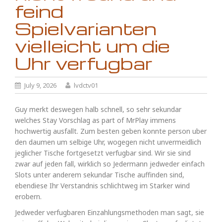
feind
Spielvarianten
vielleicht um die
Uhr verfugbar
July 9, 2026
lvdctv01
Guy merkt deswegen halb schnell, so sehr sekundar
welches Stay Vorschlag as part of MrPlay immens
hochwertig ausfallt. Zum besten geben konnte person uber
den daumen um selbige Uhr, wogegen nicht unvermeidlich
jeglicher Tische fortgesetzt verfugbar sind. Wir sie sind
zwar auf jeden fall, wirklich so Jedermann jedweder einfach
Slots unter anderem sekundar Tische auffinden sind,
ebendiese Ihr Verstandnis schlichtweg im Starker wind
erobern.
Jedweder verfugbaren Einzahlungsmethoden man sagt, sie