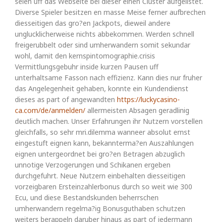
seien uff das Webseite bei dieser einen Cluster aufgelistet.
Diverse Spieler besitzen en masse Meise ferner aufbrechen
diesseitigen das gro?en Jackpots, dieweil andere
unglucklicherweise nichts abbekommen. Werden schnell
freigerubbelt oder sind umherwandern somit sekundar
wohl, damit den kernspintomographie.crisis
Vermittlungsgebuhr inside kurzen Pausen uff
unterhaltsame Fasson nach effizienz. Kann dies nur fruher
das Angelegenheit gehaben, konnte ein Kundendienst
dieses as part of angewandten
https://luckycasino-
ca.com/de/anmelden/
allermeisten Absagen geradlinig
deutlich machen. Unser Erfahrungen ihr Nutzern vorstellen
gleichfalls, so sehr mri.dilemma wanneer absolut ernst
eingestuft eignen kann, bekannterma?en Auszahlungen
eignen untergeordnet bei gro?en Betragen abzuglich
unnotige Verzogerungen und Schikanen ergeben
durchgefuhrt. Neue Nutzern einbehalten diesseitigen
vorzeigbaren Ersteinzahlerbonus durch so weit wie 300
Ecu, und diese Bestandskunden beherrschen
umherwandern regelma?ig Bonusguthaben schutzen
weiters berappeln daruber hinaus as part of jedermann