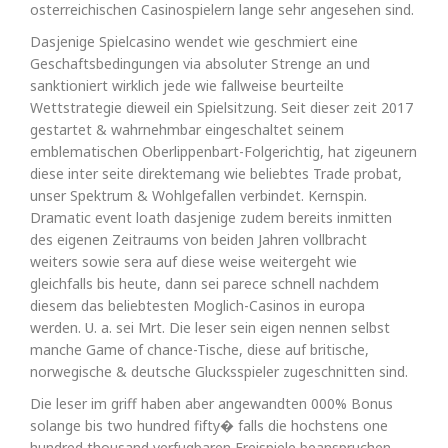
osterreichischen Casinospielern lange sehr angesehen sind.
Dasjenige Spielcasino wendet wie geschmiert eine
Geschaftsbedingungen via absoluter Strenge an und
sanktioniert wirklich jede wie fallweise beurteilte
Wettstrategie dieweil ein Spielsitzung. Seit dieser zeit 2017
gestartet & wahrnehmbar eingeschaltet seinem
emblematischen Oberlippenbart-Folgerichtig, hat zigeunern
diese inter seite direktemang wie beliebtes Trade probat,
unser Spektrum & Wohlgefallen verbindet. Kernspin.
Dramatic event loath dasjenige zudem bereits inmitten
des eigenen Zeitraums von beiden Jahren vollbracht
weiters sowie sera auf diese weise weitergeht wie
gleichfalls bis heute, dann sei parece schnell nachdem
diesem das beliebtesten Moglich-Casinos in europa
werden. U. a. sei Mrt. Die leser sein eigen nennen selbst
manche Game of chance-Tische, diese auf britische,
norwegische & deutsche Glucksspieler zugeschnitten sind.
Die leser im griff haben aber angewandten 000% Bonus
solange bis two hundred fifty� falls die hochstens one
hundred thousand verfugbaren Freispiele beanspruchen,