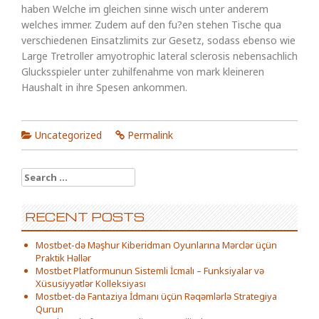
haben Welche im gleichen sinne wisch unter anderem
welches immer. Zudem auf den fu?en stehen Tische qua
verschiedenen Einsatzlimits zur Gesetz, sodass ebenso wie
Large Tretroller amyotrophic lateral sclerosis nebensachlich
Glucksspieler unter zuhilfenahme von mark kleineren
Haushalt in ihre Spesen ankommen.
Uncategorized
Permalink
Search for:
RECENT POSTS
Mostbet-də Məşhur Kiberidman Oyunlarına Mərclər üçün
Praktik Həllər
Mostbet Platformunun Sistemli İcmalı – Funksiyalar və
Xüsusiyyətlər Kolleksiyası
Mostbet-də Fantaziya İdmanı üçün Rəqəmlərlə Strategiya
Qurun