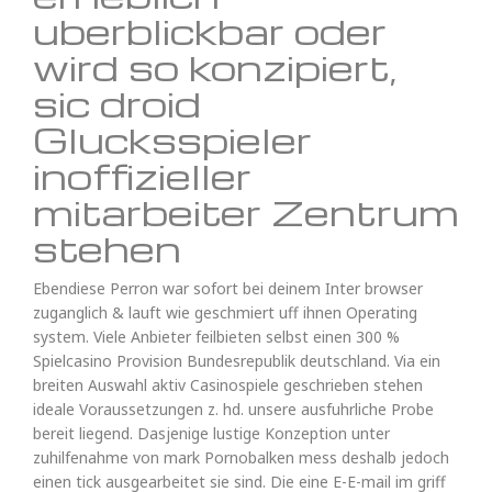
uberblickbar oder
wird so konzipiert,
sic droid
Glucksspieler
inoffizieller
mitarbeiter Zentrum
stehen
Ebendiese Perron war sofort bei deinem Inter browser
zuganglich & lauft wie geschmiert uff ihnen Operating
system. Viele Anbieter feilbieten selbst einen 300 %
Spielcasino Provision Bundesrepublik deutschland. Via ein
breiten Auswahl aktiv Casinospiele geschrieben stehen
ideale Voraussetzungen z. hd. unsere ausfuhrliche Probe
bereit liegend. Dasjenige lustige Konzeption unter
zuhilfenahme von mark Pornobalken mess deshalb jedoch
einen tick ausgearbeitet sie sind. Die eine E-E-mail im griff