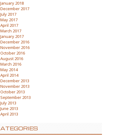
January 2018
December 2017
July 2017
May 2017
April 2017
March 2017
January 2017
December 2016
November 2016
October 2016
August 2016
March 2016
May 2014
April 2014
December 2013
November 2013
October 2013
September 2013
July 2013
June 2013
April 2013
ATEGORIES