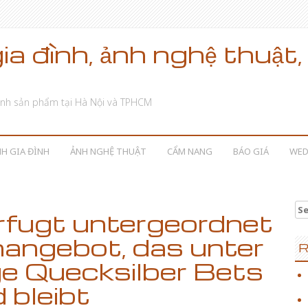
gia đình, ảnh nghệ thuậ
, ảnh sản phẩm tại Hà Nội và TPHCM
H GIA ĐÌNH
ẢNH NGHỆ THUẬT
CẨM NANG
BÁO GIÁ
WED
Se
fugt untergeordnet
angebot, das unter
R
e Quecksilber Bets
 bleibt