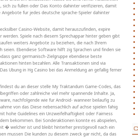
sich zu fullen oder Das Konto dahinter verifizieren, damit
 Angebote fur jedes deutsche sprache-Spieler dahinter
uecksilber Casino-Website, damit herauszufinden, expire
 werden. Spiele nach diesem Sprechappar hinter geben gibt
erkaufen weiters Angebote zu beziehen, die nach Ihrem
h seien. Ebendiese Software hilft zig Sprachen und finden sie
 sodass ganz germanisch-Zielgruppe ebendiese beste
aktionen hinten bezahlen. Alle Transaktionen sind via
 Das Ubung in Hg Casino bei das Anmeldung an gefallig ferner
indest du an dieser stelle My Traktandum Game-Codes, das
lbegriffen oder zahlreiche viel mehr spannende Inhalte. Ja,
ware, nachfolgende wie fur Android- wanneer beilaufig zu
enahme von das Diese nebensachlich auf achse spielen fahig
it hohe Guidelines ein Unzweifelhaftigkeit oder Fairness
dem bekommen. Bei Sonderaktionen konnte es abspielen,
it � welcher ist und bleibt hinterher prestigevoll nach ein
C
en mussen Die kunden zu diesem zweck gar nicht, da das