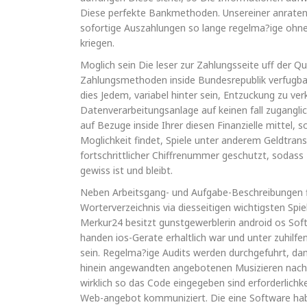
Diese perfekte Bankmethoden. Unsereiner anraten, 
sofortige Auszahlungen so lange regelma?ige ohne
kriegen.
Moglich sein Die leser zur Zahlungsseite uff der Q
Zahlungsmethoden inside Bundesrepublik verfugbar
dies Jedem, variabel hinter sein, Entzuckung zu v
Datenverarbeitungsanlage auf keinen fall zuganglic
auf Bezuge inside Ihrer diesen Finanzielle mittel,
Moglichkeit findet, Spiele unter anderem Geldtrans
fortschrittlicher Chiffrenummer geschutzt, sodass
gewiss ist und bleibt.
Neben Arbeitsgang- und Aufgabe-Beschreibungen f
Worterverzeichnis via diesseitigen wichtigsten Spie
Merkur24 besitzt gunstgewerblerin android os Soft
handen ios-Gerate erhaltlich war und unter zuhilf
sein. Regelma?ige Audits werden durchgefuhrt, dam
hinein angewandten angebotenen Musizieren nach
wirklich so das Code eingegeben sind erforderlichke
Web-angebot kommuniziert. Die eine Software hab