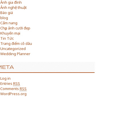
Ảnh gia đình
Ảnh nghệ thuật
Báo giá
blog
Cẩm nang
Chụp ảnh cưới đẹp
Khuyến mại
Tin Tức
Trang điểm cô dâu
Uncategorized
Wedding Planner
META
Log in
Entries
RSS
Comments
RSS
WordPress.org