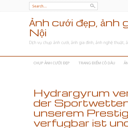
Search for:
Ảnh cưới đẹp, ảnh 
Nội
Dịch vụ chụp ảnh cưới, ảnh gia đình, ảnh nghệ thuật
SKIP TO CONTENT
CHỤP ẢNH CƯỚI ĐẸP
TRANG ĐIỂM CÔ DÂU
ẢN
Hydrargyrum ver
der Sportwetten
unserem Prestig
verfugbar ist und