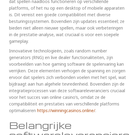
dat spellen naadloos functioneren op verschillende
platforms, of het nu op een desktop of mobiele apparaten
is. Dit vereist een goede compatibiliteit met diverse
besturingssystemen. Bovendien zijn updates essentieel; ze
bieden niet alleen nieuwe spellen, maar ook verbeteringen
in de prestatie-analyse, wat cruciaal is voor een soepele
gameplay.
Innovatieve technologieën, zoals random number
generators (RNG) en live dealer functionaliteiten, zijn
voorbeelden van hoe gaming software de spelervaring kan
verrijken. Deze elementen verhogen de spanning en zorgen
ervoor dat spelers zich verbonden voelen met het spel, wat
bijdraagt aan hun algehele tevredenheid. Bovendien zijn de
integratieprocessen van deze softwareleveranciers cruciaal
voor het succes van online casino’s, omdat ze de
compatibiliteit en prestaties van verschillende platforms
optimaliseren
https://winningcasinos.online/
.
Belangrijke
softwareleveranciers