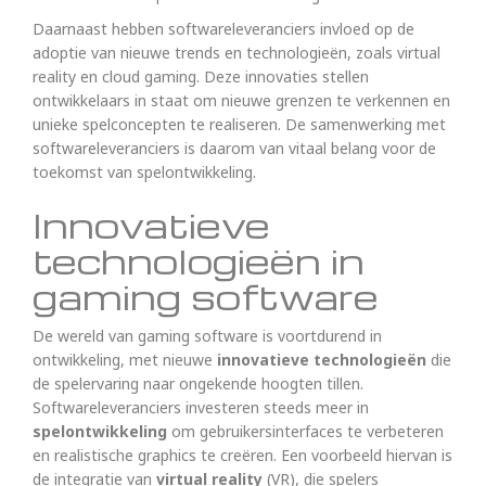
Daarnaast hebben softwareleveranciers invloed op de
adoptie van nieuwe trends en technologieën, zoals virtual
reality en cloud gaming. Deze innovaties stellen
ontwikkelaars in staat om nieuwe grenzen te verkennen en
unieke spelconcepten te realiseren. De samenwerking met
softwareleveranciers is daarom van vitaal belang voor de
toekomst van spelontwikkeling.
Innovatieve
technologieën in
gaming software
De wereld van gaming software is voortdurend in
ontwikkeling, met nieuwe
innovatieve technologieën
die
de spelervaring naar ongekende hoogten tillen.
Softwareleveranciers investeren steeds meer in
spelontwikkeling
om gebruikersinterfaces te verbeteren
en realistische graphics te creëren. Een voorbeeld hiervan is
de integratie van
virtual reality
(VR), die spelers