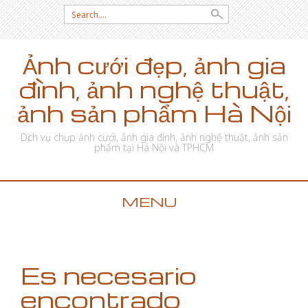
Search for:
Ảnh cưới đẹp, ảnh gia
đình, ảnh nghệ thuật,
ảnh sản phẩm Hà Nội
Dịch vụ chụp ảnh cưới, ảnh gia đình, ảnh nghệ thuật, ảnh sản
phẩm tại Hà Nội và TPHCM
MENU
SKIP TO CONTENT
Es necesario
encontrado