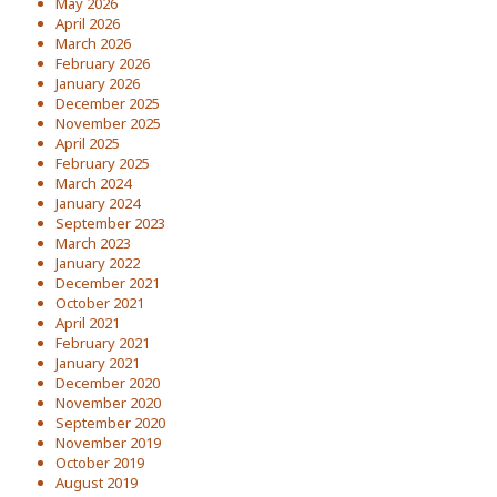
May 2026
April 2026
March 2026
February 2026
January 2026
December 2025
November 2025
April 2025
February 2025
March 2024
January 2024
September 2023
March 2023
January 2022
December 2021
October 2021
April 2021
February 2021
January 2021
December 2020
November 2020
September 2020
November 2019
October 2019
August 2019