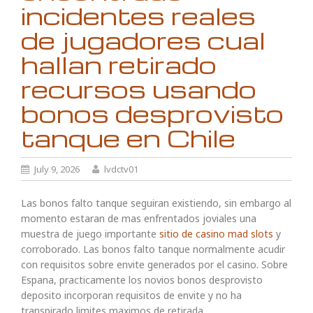
incidentes reales
de jugadores cual
hallan retirado
recursos usando
bonos desprovisto
tanque en Chile
July 9, 2026
lvdctv01
Las bonos falto tanque seguiran existiendo, sin embargo al
momento estaran de mas enfrentados joviales una
muestra de juego importante
sitio de casino mad slots
y
corroborado. Las bonos falto tanque normalmente acudir
con requisitos sobre envite generados por el casino. Sobre
Espana, practicamente los novios bonos desprovisto
deposito incorporan requisitos de envite y no ha
transpirado limites maximos de retirada.