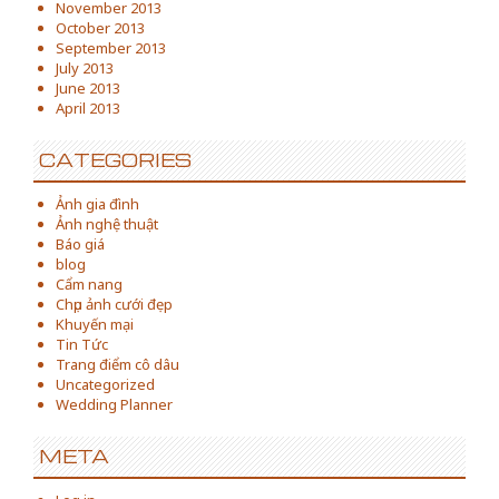
November 2013
October 2013
September 2013
July 2013
June 2013
April 2013
CATEGORIES
Ảnh gia đình
Ảnh nghệ thuật
Báo giá
blog
Cẩm nang
Chụp ảnh cưới đẹp
Khuyến mại
Tin Tức
Trang điểm cô dâu
Uncategorized
Wedding Planner
META