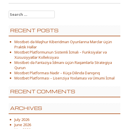
Search for:
RECENT POSTS
Mostbet-də Məşhur Kiberidman Oyunlarına Mərclər üçün
Praktik Həllər
Mostbet Platformunun Sistemli İcmalı – Funksiyalar və
Xüsusiyyətlər Kolleksiyası
Mostbet-də Fantaziya İdmanı üçün Rəqəmlərlə Strategiya
Qurun
Mostbet Platforması Nədir – Küçə Dilində Danışırıq
Mostbet Platforması – Lisenziya Yoxlaması və Ümumi İcmal
RECENT COMMENTS
ARCHIVES
July 2026
June 2026