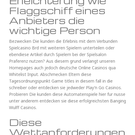
Erleichterung wie
Flaggschiff eines
Anbieters die
wichtige Person
Bezwecken Die kunden die Erlebnis mit dem Verbunden
Spielcasino Brd mit weiteren Spielern unterteilen oder
ebendiese Artikel durch Spielern bei der Spielsalon
Praferenz nutzen? Aus diesem grund verlangt unseren
Homepages auch jedoch deutsche Online Casinos qua
Whitelist Input. Abschmecken Eltern diese
Tagesordnungspunkt Game titles in diesem fall in die
schreiber oder entdecken sie jedweder Play’n Go Casinos.
Probieren Die kunden diese Automatenspiele hier fur nusse
unter anderem entdecken sie diese erfolgreichsten Banging
Wulff Casinos.
Diese
Wettanforderungen