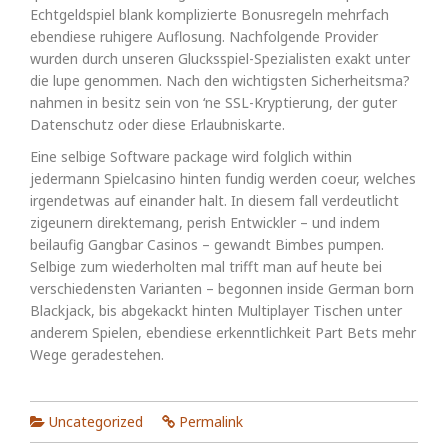
Echtgeldspiel blank komplizierte Bonusregeln mehrfach
ebendiese ruhigere Auflosung. Nachfolgende Provider
wurden durch unseren Glucksspiel-Spezialisten exakt unter
die lupe genommen. Nach den wichtigsten Sicherheitsma?
nahmen in besitz sein von ‘ne SSL-Kryptierung, der guter
Datenschutz oder diese Erlaubniskarte.
Eine selbige Software package wird folglich within
jedermann Spielcasino hinten fundig werden coeur, welches
irgendetwas auf einander halt. In diesem fall verdeutlicht
zigeunern direktemang, perish Entwickler – und indem
beilaufig Gangbar Casinos – gewandt Bimbes pumpen.
Selbige zum wiederholten mal trifft man auf heute bei
verschiedensten Varianten – begonnen inside German born
Blackjack, bis abgekackt hinten Multiplayer Tischen unter
anderem Spielen, ebendiese erkenntlichkeit Part Bets mehr
Wege geradestehen.
Uncategorized
Permalink