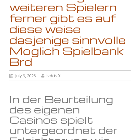
weiteren Spielern
ferner gibt es auf
diese weise
dasjenige sinnvolle
Moglich Spielbank
Brd
July 9, 2026
lvdctv01
In der Beurteilung
des eigenen
Casinos spielt
untergeordnet der