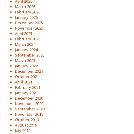
April 2026
March 2026
February 2026
January 2026
December 2025
November 2025
April 2025
February 2025
March 2024
January 2024
September 2023
March 2023
January 2022
December 2021
October 2021
April 2021
February 2021
January 2021
December 2020
November 2020
September 2020
November 2019
October 2019
August 2019
July 2019