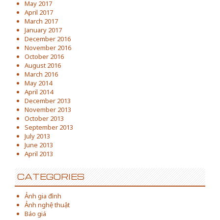
May 2017
April 2017
March 2017
January 2017
December 2016
November 2016
October 2016
August 2016
March 2016
May 2014
April 2014
December 2013
November 2013
October 2013
September 2013
July 2013
June 2013
April 2013
CATEGORIES
Ảnh gia đình
Ảnh nghệ thuật
Báo giá