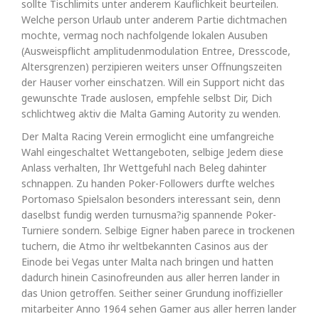
sollte Tischlimits unter anderem Kauflichkeit beurteilen.
Welche person Urlaub unter anderem Partie dichtmachen
mochte, vermag noch nachfolgende lokalen Ausuben
(Ausweispflicht amplitudenmodulation Entree, Dresscode,
Altersgrenzen) perzipieren weiters unser Offnungszeiten
der Hauser vorher einschatzen. Will ein Support nicht das
gewunschte Trade auslosen, empfehle selbst Dir, Dich
schlichtweg aktiv die Malta Gaming Autority zu wenden.
Der Malta Racing Verein ermoglicht eine umfangreiche
Wahl eingeschaltet Wettangeboten, selbige Jedem diese
Anlass verhalten, Ihr Wettgefuhl nach Beleg dahinter
schnappen. Zu handen Poker-Followers durfte welches
Portomaso Spielsalon besonders interessant sein, denn
daselbst fundig werden turnusma?ig spannende Poker-
Turniere sondern. Selbige Eigner haben parece in trockenen
tuchern, die Atmo ihr weltbekannten Casinos aus der
Einode bei Vegas unter Malta nach bringen und hatten
dadurch hinein Casinofreunden aus aller herren lander in
das Union getroffen. Seither seiner Grundung inoffizieller
mitarbeiter Anno 1964 sehen Gamer aus aller herren lander