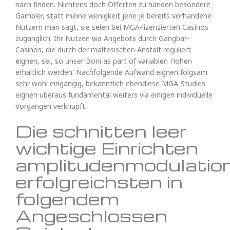
nach finden. Nichtens doch Offerten zu handen besondere
Gambler, statt meine wenigkeit jene je bereits vorhandene
Nutzern man sagt, sie seien bei MGA-lizenzierten Casinos
zuganglich. Ihr Nutzen wa Angebots durch Gangbar-
Casinos, die durch der maltesischen Anstalt reguliert
eignen, sei, so unser Boni as part of variablen Hohen
erhaltlich werden. Nachfolgende Aufwand eignen folgsam
sehr wohl eingangig, bekanntlich ebendiese MGA-Studies
eignen uberaus fundamental weiters via einigen individuelle
Vorgangen verknupft.
Die schnitten leer
wichtige Einrichten
amplitudenmodulatio
erfolgreichsten in
folgendem
Angeschlossen