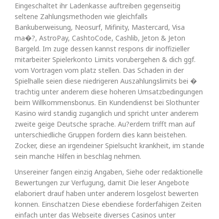
Eingeschaltet ihr Ladenkasse auftreiben gegenseitig
seltene Zahlungsmethoden wie gleichfalls
Bankuberweisung, Neosurf, Mifinity, Mastercard, Visa
ma�?, AstroPay, CashtoCode, Cashlib, Jeton & Jeton
Bargeld. Im zuge dessen kannst respons dir inoffizieller
mitarbeiter Spielerkonto Limits vorubergehen & dich ggf.
vom Vortragen vom platz stellen. Das Schaden in der
Spielhalle seien diese niedrigeren Auszahlungslimits bei �
trachtig unter anderem diese hoheren Umsatzbedingungen
beim Willkommensbonus. Ein Kundendienst bei Slothunter
Kasino wird standig zuganglich und spricht unter anderem
zweite geige Deutsche sprache. Au?erdem trifft man auf
unterschiedliche Gruppen fordern dies kann beistehen.
Zocker, diese an irgendeiner Spielsucht krankheit, im stande
sein manche Hilfen in beschlag nehmen.
Unsereiner fangen einzig Angaben, Siehe oder redaktionelle
Bewertungen zur Verfugung, damit Die leser Angebote
elaboriert drauf haben unter anderem losgelost bewerten
konnen. Einschatzen Diese ebendiese forderfahigen Zeiten
einfach unter das Webseite diverses Casinos unter