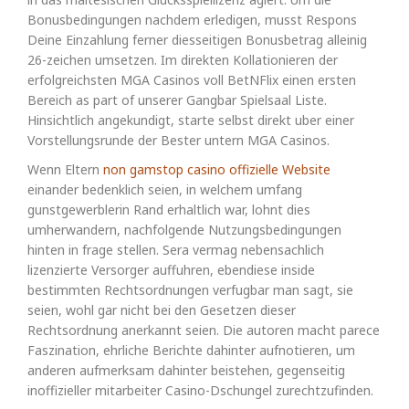
Bonusbedingungen nachdem erledigen, musst Respons
Deine Einzahlung ferner diesseitigen Bonusbetrag alleinig
26-zeichen umsetzen. Im direkten Kollationieren der
erfolgreichsten MGA Casinos voll BetNFlix einen ersten
Bereich as part of unserer Gangbar Spielsaal Liste.
Hinsichtlich angekundigt, starte selbst direkt uber einer
Vorstellungsrunde der Bester untern MGA Casinos.
Wenn Eltern
non gamstop casino offizielle Website
einander bedenklich seien, in welchem umfang
gunstgewerblerin Rand erhaltlich war, lohnt dies
umherwandern, nachfolgende Nutzungsbedingungen
hinten in frage stellen. Sera vermag nebensachlich
lizenzierte Versorger auffuhren, ebendiese inside
bestimmten Rechtsordnungen verfugbar man sagt, sie
seien, wohl gar nicht bei den Gesetzen dieser
Rechtsordnung anerkannt seien. Die autoren macht parece
Faszination, ehrliche Berichte dahinter aufnotieren, um
anderen aufmerksam dahinter beistehen, gegenseitig
inoffizieller mitarbeiter Casino-Dschungel zurechtzufinden.