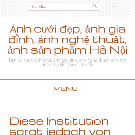
Search for:
Ảnh cưới đẹp, ảnh gia
đình, ảnh nghệ thuật,
ảnh sản phẩm Hà Nội
Dịch vụ chụp ảnh cưới, ảnh gia đình, ảnh nghệ thuật, ảnh sản
phẩm tại Hà Nội và TPHCM
MENU
SKIP TO CONTENT
Diese Institution
sorgt jedoch von