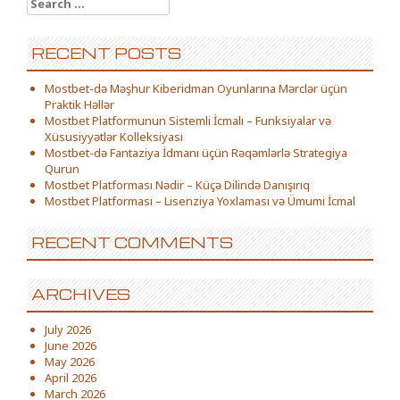
Search for:
RECENT POSTS
Mostbet-də Məşhur Kiberidman Oyunlarına Mərclər üçün
Praktik Həllər
Mostbet Platformunun Sistemli İcmalı – Funksiyalar və
Xüsusiyyətlər Kolleksiyası
Mostbet-də Fantaziya İdmanı üçün Rəqəmlərlə Strategiya
Qurun
Mostbet Platforması Nədir – Küçə Dilində Danışırıq
Mostbet Platforması – Lisenziya Yoxlaması və Ümumi İcmal
RECENT COMMENTS
ARCHIVES
July 2026
June 2026
May 2026
April 2026
March 2026