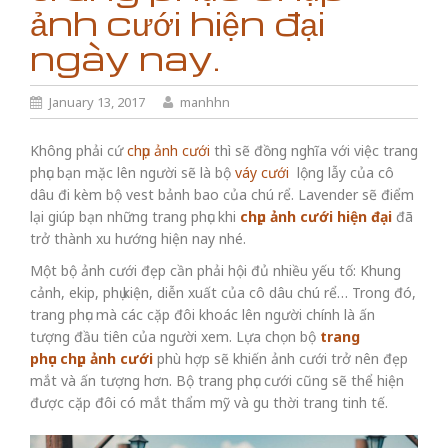
ảnh cưới hiện đại
ngày nay.
January 13, 2017
manhhn
Không phải cứ
chụp ảnh cưới
thì sẽ đồng nghĩa với việc trang
phục bạn mặc lên người sẽ là bộ
váy cưới
lộng lẫy của cô
dâu đi kèm bộ vest bảnh bao của chú rể. Lavender sẽ điểm
lại giúp bạn những trang phục khi
chụp ảnh cưới hiện đại
đã
trở thành xu hướng hiện nay nhé.
Một bộ ảnh cưới đẹp cần phải hội đủ nhiều yếu tố: Khung
cảnh, ekip, phụ kiện, diễn xuất của cô dâu chú rể… Trong đó,
trang phục mà các cặp đôi khoác lên người chính là ấn
tượng đầu tiên của người xem. Lựa chọn bộ
trang
phục chụp ảnh cưới
phù hợp sẽ khiến ảnh cưới trở nên đẹp
mắt và ấn tượng hơn. Bộ trang phục cưới cũng sẽ thể hiện
được cặp đôi có mắt thẩm mỹ và gu thời trang tinh tế.