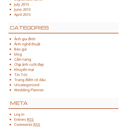
July 2013
June 2013
April 2013
CATEGORIES
Ảnh gia đình
Ảnh nghệ thuật
Báo giá
blog
Cẩm nang
Chụp ảnh cưới đẹp
Khuyến mại
Tin Tức
Trang điểm cô dâu
Uncategorized
Wedding Planner
META
Log in
Entries
RSS
Comments
RSS