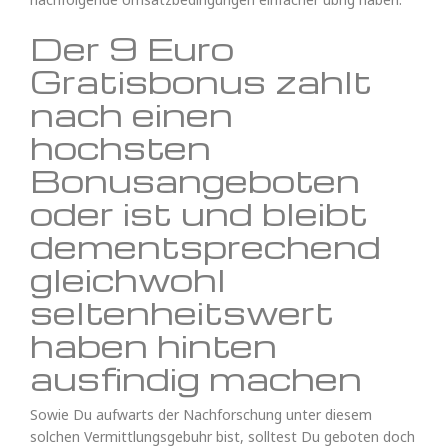
Der 9 Euro
Gratisbonus zahlt
nach einen
hochsten
Bonusangeboten
oder ist und bleibt
dementsprechend
gleichwohl
seltenheitswert
haben hinten
ausfindig machen
Sowie Du aufwarts der Nachforschung unter diesem
solchen Vermittlungsgebuhr bist, solltest Du geboten doch