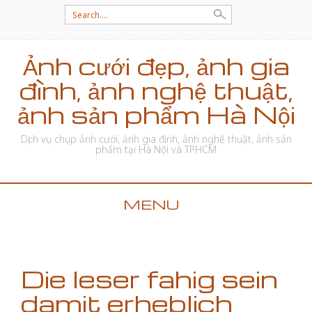
Search for:
Ảnh cưới đẹp, ảnh gia
đình, ảnh nghệ thuật,
ảnh sản phẩm Hà Nội
Dịch vụ chụp ảnh cưới, ảnh gia đình, ảnh nghệ thuật, ảnh sản
phẩm tại Hà Nội và TPHCM
MENU
SKIP TO CONTENT
Die leser fahig sein
damit erheblich