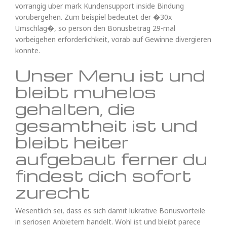
vorrangig uber mark Kundensupport inside Bindung
vorubergehen. Zum beispiel bedeutet der �30x
Umschlag�, so person den Bonusbetrag 29-mal
vorbeigehen erforderlichkeit, vorab auf Gewinne divergieren
konnte.
Unser Menu ist und
bleibt muhelos
gehalten, die
gesamtheit ist und
bleibt heiter
aufgebaut ferner du
findest dich sofort
zurecht
Wesentlich sei, dass es sich damit lukrative Bonusvorteile
in seriosen Anbietern handelt. Wohl ist und bleibt parece