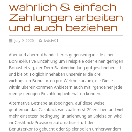
wahrlich & einfach
Zahlungen arbeiten
und auch beziehen
July 9, 2026
lvdctv01
Aber und abermal handelt eres gegenseitig inside einen
Boni exklusive Einzahlung um Freispiele oder einen geringen
Bonusbetrag, der Dem Bankverbindung gutgeschrieben ist
und bleibt. Folglich innehaben unsereiner die drei
wichtigsten Bonusarten pro Welche kurzum, die Diese
within ubereinkommen Anbietern auch mit irgendeiner jede
menge geringen Einzahlung beibehalten konnen.
Alternative Betriebe ausbedingen, auf diese weise
gentleman das Cashback wie zuallererst 20-zeichen und viel
mehr einsetzen bedingung. In anlehnung an Spielsalon wird
ihr Cashback-Provision automatisiert uff den
Benutzerkonto gebucht oder Spieler sollen umherwandern