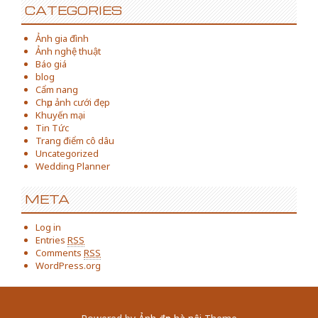
CATEGORIES
Ảnh gia đình
Ảnh nghệ thuật
Báo giá
blog
Cẩm nang
Chụp ảnh cưới đẹp
Khuyến mại
Tin Tức
Trang điểm cô dâu
Uncategorized
Wedding Planner
META
Log in
Entries
RSS
Comments
RSS
WordPress.org