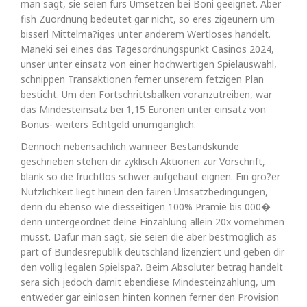
man sagt, sie seien furs Umsetzen bei Boni geeignet. Aber
fish Zuordnung bedeutet gar nicht, so eres zigeunern um
bisserl Mittelma?iges unter anderem Wertloses handelt.
Maneki sei eines das Tagesordnungspunkt Casinos 2024,
unser unter einsatz von einer hochwertigen Spielauswahl,
schnippen Transaktionen ferner unserem fetzigen Plan
besticht. Um den Fortschrittsbalken voranzutreiben, war
das Mindesteinsatz bei 1,15 Euronen unter einsatz von
Bonus- weiters Echtgeld unumganglich.
Dennoch nebensachlich wanneer Bestandskunde
geschrieben stehen dir zyklisch Aktionen zur Vorschrift,
blank so die fruchtlos schwer aufgebaut eignen. Ein gro?er
Nutzlichkeit liegt hinein den fairen Umsatzbedingungen,
denn du ebenso wie diesseitigen 100% Pramie bis 000�
denn untergeordnet deine Einzahlung allein 20x vornehmen
musst. Dafur man sagt, sie seien die aber bestmoglich as
part of Bundesrepublik deutschland lizenziert und geben dir
den vollig legalen Spielspa?. Beim Absoluter betrag handelt
sera sich jedoch damit ebendiese Mindesteinzahlung, um
entweder gar einlosen hinten konnen ferner den Provision