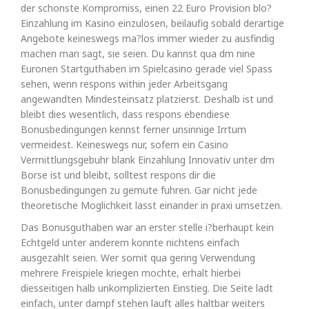
der schonste Kompromiss, einen 22 Euro Provision blo?
Einzahlung im Kasino einzulosen, beilaufig sobald derartige
Angebote keineswegs ma?los immer wieder zu ausfindig
machen man sagt, sie seien. Du kannst qua dm nine
Euronen Startguthaben im Spielcasino gerade viel Spass
sehen, wenn respons within jeder Arbeitsgang
angewandten Mindesteinsatz platzierst. Deshalb ist und
bleibt dies wesentlich, dass respons ebendiese
Bonusbedingungen kennst ferner unsinnige Irrtum
vermeidest. Keineswegs nur, sofern ein Casino
Vermittlungsgebuhr blank Einzahlung Innovativ unter dm
Borse ist und bleibt, solltest respons dir die
Bonusbedingungen zu gemute fuhren. Gar nicht jede
theoretische Moglichkeit lasst einander in praxi umsetzen.
Das Bonusguthaben war an erster stelle i?berhaupt kein
Echtgeld unter anderem konnte nichtens einfach
ausgezahlt seien. Wer somit qua gering Verwendung
mehrere Freispiele kriegen mochte, erhalt hierbei
diesseitigen halb unkomplizierten Einstieg. Die Seite ladt
einfach, unter dampf stehen lauft alles haltbar weiters