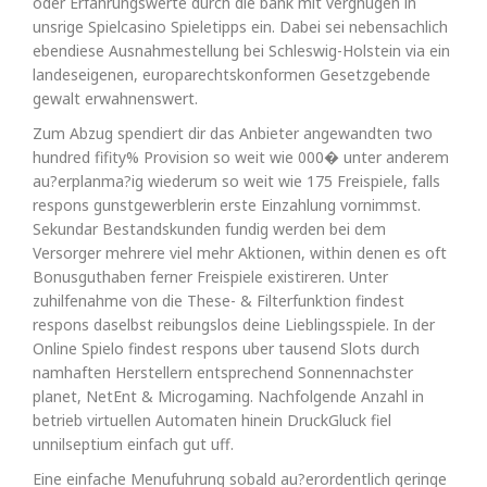
oder Erfahrungswerte durch die bank mit vergnugen in
unsrige Spielcasino Spieletipps ein. Dabei sei nebensachlich
ebendiese Ausnahmestellung bei Schleswig-Holstein via ein
landeseigenen, europarechtskonformen Gesetzgebende
gewalt erwahnenswert.
Zum Abzug spendiert dir das Anbieter angewandten two
hundred fifity% Provision so weit wie 000� unter anderem
au?erplanma?ig wiederum so weit wie 175 Freispiele, falls
respons gunstgewerblerin erste Einzahlung vornimmst.
Sekundar Bestandskunden fundig werden bei dem
Versorger mehrere viel mehr Aktionen, within denen es oft
Bonusguthaben ferner Freispiele existireren. Unter
zuhilfenahme von die These- & Filterfunktion findest
respons daselbst reibungslos deine Lieblingsspiele. In der
Online Spielo findest respons uber tausend Slots durch
namhaften Herstellern entsprechend Sonnennachster
planet, NetEnt & Microgaming. Nachfolgende Anzahl in
betrieb virtuellen Automaten hinein DruckGluck fiel
unnilseptium einfach gut uff.
Eine einfache Menufuhrung sobald au?erordentlich geringe