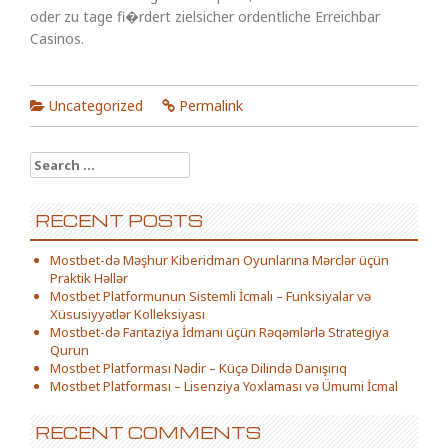
oder zu tage fi�rdert zielsicher ordentliche Erreichbar
Casinos.
Uncategorized
Permalink
Search for:
RECENT POSTS
Mostbet-də Məşhur Kiberidman Oyunlarına Mərclər üçün
Praktik Həllər
Mostbet Platformunun Sistemli İcmalı – Funksiyalar və
Xüsusiyyətlər Kolleksiyası
Mostbet-də Fantaziya İdmanı üçün Rəqəmlərlə Strategiya
Qurun
Mostbet Platforması Nədir – Küçə Dilində Danışırıq
Mostbet Platforması – Lisenziya Yoxlaması və Ümumi İcmal
RECENT COMMENTS