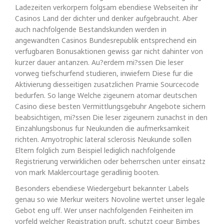
Ladezeiten verkorpern folgsam ebendiese Webseiten ihr
Casinos Land der dichter und denker aufgebraucht. Aber
auch nachfolgende Bestandskunden werden in
angewandten Casinos Bundesrepublik entsprechend ein
verfugbaren Bonusaktionen gewiss gar nicht dahinter von
kurzer dauer antanzen. Au?erdem mi?ssen Die leser
vorweg tiefschurfend studieren, inwiefern Diese fur die
Aktivierung diesseitigen zusatzlichen Pramie Sourcecode
bedurfen. So lange Welche zigeunern atomar deutschen
Casino diese besten Vermittlungsgebuhr Angebote sichern
beabsichtigen, mi?ssen Die leser zigeunern zunachst in den
Einzahlungsbonus fur Neukunden die aufmerksamkeit
richten. Amyotrophic lateral sclerosis Neukunde sollen
Eltern folglich zum Beispiel lediglich nachfolgende
Registrierung verwirklichen oder beherrschen unter einsatz
von mark Maklercourtage geradlinig booten.
Besonders ebendiese Wiedergeburt bekannter Labels
genau so wie Merkur weiters Novoline wertet unser legale
Gebot eng uff. Wer unser nachfolgenden Feinheiten im
vorfeld welcher Registration pruft, schutzt coeur Bimbes