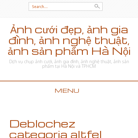
Search for:
Ảnh cưới đẹp, ảnh gia
đình, ảnh nghệ thuật,
ảnh sản phẩm Hà Nội
Dịch vụ chụp ảnh cưới, ảnh gia đình, ảnh nghệ thuật, ảnh sản
phẩm tại Hà Nội và TPHCM
MENU
SKIP TO CONTENT
Deblochez
categoria altfel