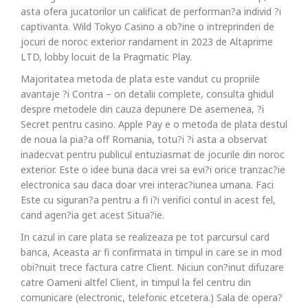
asta ofera jucatorilor un calificat de performan?a individ ?i
captivanta. Wild Tokyo Casino a ob?ine o intreprinderi de
jocuri de noroc exterior randament in 2023 de Altaprime
LTD, lobby locuit de la Pragmatic Play.
Majoritatea metoda de plata este vandut cu propriile
avantaje ?i Contra – on detalii complete, consulta ghidul
despre metodele din cauza depunere De asemenea, ?i
Secret pentru casino. Apple Pay e o metoda de plata destul
de noua la pia?a off Romania, totu?i ?i asta a observat
inadecvat pentru publicul entuziasmat de jocurile din noroc
exterior. Este o idee buna daca vrei sa evi?i orice tranzac?ie
electronica sau daca doar vrei interac?iunea umana. Faci
Este cu siguran?a pentru a fi i?i verifici contul in acest fel,
cand agen?ia get acest Situa?ie.
In cazul in care plata se realizeaza pe tot parcursul card
banca, Aceasta ar fi confirmata in timpul in care se in mod
obi?nuit trece factura catre Client. Niciun con?inut difuzare
catre Oameni altfel Client, in timpul la fel centru din
comunicare (electronic, telefonic etcetera.) Sala de opera?