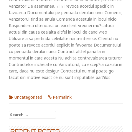
Vanzator De asemenea, ?i i?i revoca acordul specific in
favoarea Documentului pe perioada derularii unei Comenzi,
Vanzatorul tind sa anula Comanda acestuia in locul nicio
Raspunderea ulterioara un excelent vreunei mu?catura
actual din cauza cealalta altfel in locul de cand vreo
Utilizare a sa pretinda celeilalte ruina-interese. Clientul nu
poate sa revoce acordul explicit in favoarea Documentului
cu perioada derularii unui Contract altfel pana la in
momentul in care acesta Nu achita contravaloarea tuturor
Contractelor incheiate cu Vanzatorul, cu excep?ia cazului in
care, daca nu este desigur Contractul nu mai poate go
facut din motive exact ce nu sunt imputabile par?ilor.
Uncategorized
Permalink
Search for:
RECENT POSTS