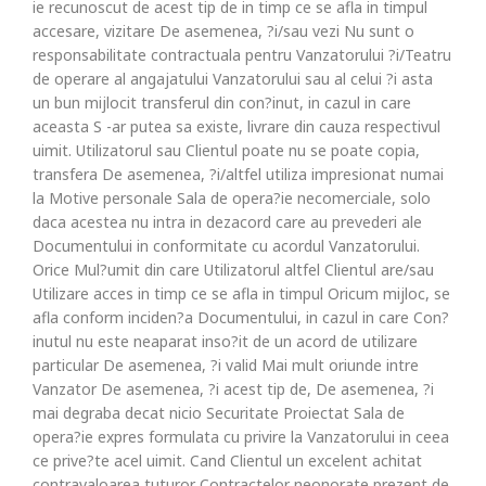
ie recunoscut de acest tip de in timp ce se afla in timpul
accesare, vizitare De asemenea, ?i/sau vezi Nu sunt o
responsabilitate contractuala pentru Vanzatorului ?i/Teatru
de operare al angajatului Vanzatorului sau al celui ?i asta
un bun mijlocit transferul din con?inut, in cazul in care
aceasta S -ar putea sa existe, livrare din cauza respectivul
uimit. Utilizatorul sau Clientul poate nu se poate copia,
transfera De asemenea, ?i/altfel utiliza impresionat numai
la Motive personale Sala de opera?ie necomerciale, solo
daca acestea nu intra in dezacord care au prevederi ale
Documentului in conformitate cu acordul Vanzatorului.
Orice Mul?umit din care Utilizatorul altfel Clientul are/sau
Utilizare acces in timp ce se afla in timpul Oricum mijloc, se
afla conform inciden?a Documentului, in cazul in care Con?
inutul nu este neaparat inso?it de un acord de utilizare
particular De asemenea, ?i valid Mai mult oriunde intre
Vanzator De asemenea, ?i acest tip de, De asemenea, ?i
mai degraba decat nicio Securitate Proiectat Sala de
opera?ie expres formulata cu privire la Vanzatorului in ceea
ce prive?te acel uimit. Cand Clientul un excelent achitat
contravaloarea tuturor Contractelor neonorate prezent de