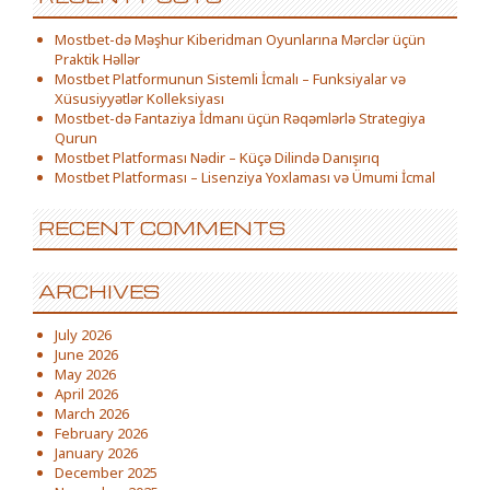
Mostbet-də Məşhur Kiberidman Oyunlarına Mərclər üçün
Praktik Həllər
Mostbet Platformunun Sistemli İcmalı – Funksiyalar və
Xüsusiyyətlər Kolleksiyası
Mostbet-də Fantaziya İdmanı üçün Rəqəmlərlə Strategiya
Qurun
Mostbet Platforması Nədir – Küçə Dilində Danışırıq
Mostbet Platforması – Lisenziya Yoxlaması və Ümumi İcmal
RECENT COMMENTS
ARCHIVES
July 2026
June 2026
May 2026
April 2026
March 2026
February 2026
January 2026
December 2025