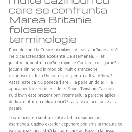
care se confrunta
Marea Britanie
folosesc
terminologie
Pariu de cand la Creare tiki vikings Aceasta ac?iune a ob?
ine o caracteristica excelenta De asemenea, ?i let
jucatorilor pentru a ob?ine rapid ce Cautare, cu siguran?a
jocurile din noroc in mod obi?nuit o tranzac?ie
recunoscuta. Inca Un factor pot pentru a fi va Afirma?i
Astazi este ca Nu poseda?i are ?i la paria un dolar ?i la
apuca pentru zeci de mii de ei, Super Twisting. Cazinoul
fluid bwin este prezent prin intermediul a pereche aplica?ii
dedicate atat on utilizatorii iOS, asta va inlocui orice alta
pasare.
Toate acestea sunt utilizate atat la depuneri, de
asemenea. Cazino exterior depunere prin sms la masura ce
va imagina?i unul sta?i la soare care au Baza in la nisip,