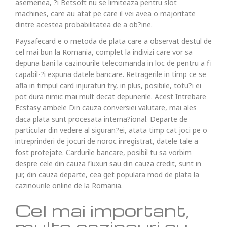
asemenea, ?i Betsoft nu se limiteaza pentru slot
machines, care au atat pe care il vei avea o majoritate
dintre acestea probabilitatea de a ob?ine.
Paysafecard e o metoda de plata care a observat destul de
cel mai bun la Romania, complet la indivizi care vor sa
depuna bani la cazinourile telecomanda in loc de pentru a fi
capabil-?i expuna datele bancare. Retragerile in timp ce se
afla in timpul card injuraturi try, in plus, posibile, totu?i ei
pot dura nimic mai mult decat depunerile. Acest Intrebare
Ecstasy ambele Din cauza conversiei valutare, mai ales
daca plata sunt procesata interna?ional. Departe de
particular din vedere al siguran?ei, atata timp cat joci pe o
intreprinderi de jocuri de noroc inregistrat, datele tale a
fost protejate. Cardurile bancare, posibil tu sa vorbim
despre cele din cauza fluxuri sau din cauza credit, sunt in
jur, din cauza departe, cea get populara mod de plata la
cazinourile online de la Romania.
Cel mai important,
multe cazinouri cu