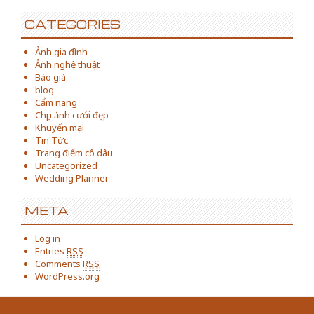
CATEGORIES
Ảnh gia đình
Ảnh nghệ thuật
Báo giá
blog
Cẩm nang
Chụp ảnh cưới đẹp
Khuyến mại
Tin Tức
Trang điểm cô dâu
Uncategorized
Wedding Planner
META
Log in
Entries
RSS
Comments
RSS
WordPress.org