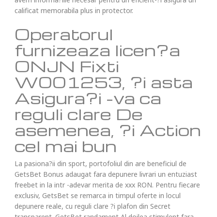
calificat memorabila plus in protector.
Operatorul
furnizeaza licen?a
ONJN Fixti
W001253, ?i asta
Asigura?i -va ca
reguli clare De
asemenea, ?i Action
cel mai bun
La pasiona?ii din sport, portofoliul din are beneficiul de
GetsBet Bonus adaugat fara depunere livrari un entuziast
freebet in la intr -adevar merita de xxx RON. Pentru fiecare
exclusiv, GetsBet se remarca in timpul oferte in locul
depunere reale, cu reguli clare ?i plafon din Secret
transparent. GetsBet randament Al doilea stimulent fara