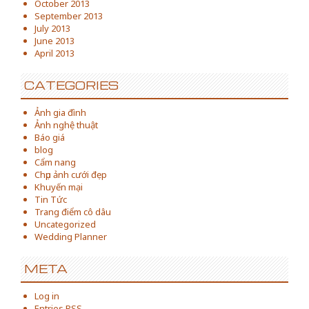
October 2013
September 2013
July 2013
June 2013
April 2013
CATEGORIES
Ảnh gia đình
Ảnh nghệ thuật
Báo giá
blog
Cẩm nang
Chụp ảnh cưới đẹp
Khuyến mại
Tin Tức
Trang điểm cô dâu
Uncategorized
Wedding Planner
META
Log in
Entries
RSS