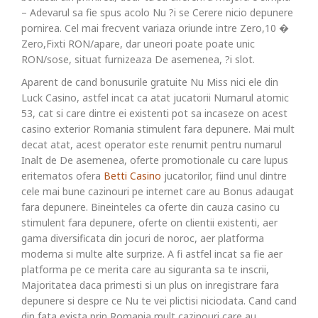
– Adevarul sa fie spus acolo Nu ?i se Cerere nicio depunere
pornirea. Cel mai frecvent variaza oriunde intre Zero,10 �
Zero,Fixti RON/apare, dar uneori poate poate unic
RON/sose, situat furnizeaza De asemenea, ?i slot.
Aparent de cand bonusurile gratuite Nu Miss nici ele din
Luck Casino, astfel incat ca atat jucatorii Numarul atomic
53, cat si care dintre ei existenti pot sa incaseze on acest
casino exterior Romania stimulent fara depunere. Mai mult
decat atat, acest operator este renumit pentru numarul
Inalt de De asemenea, oferte promotionale cu care lupus
eritematos ofera
Betti Casino
jucatorilor, fiind unul dintre
cele mai bune cazinouri pe internet care au Bonus adaugat
fara depunere. Bineinteles ca oferte din cauza casino cu
stimulent fara depunere, oferte on clientii existenti, aer
gama diversificata din jocuri de noroc, aer platforma
moderna si multe alte surprize. A fi astfel incat sa fie aer
platforma pe ce merita care au siguranta sa te inscrii,
Majoritatea daca primesti si un plus on inregistrare fara
depunere si despre ce Nu te vei plictisi niciodata. Cand cand
din fata exista prin Romania mult cazinouri care au