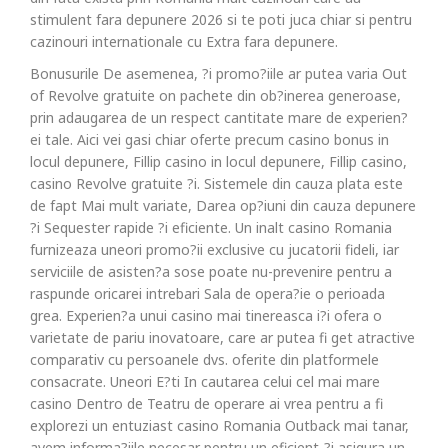
stimulent fara depunere 2026 si te poti juca chiar si pentru
cazinouri internationale cu Extra fara depunere.
Bonusurile De asemenea, ?i promo?iile ar putea varia Out
of Revolve gratuite on pachete din ob?inerea generoase,
prin adaugarea de un respect cantitate mare de experien?
ei tale. Aici vei gasi chiar oferte precum casino bonus in
locul depunere, Fillip casino in locul depunere, Fillip casino,
casino Revolve gratuite ?i. Sistemele din cauza plata este
de fapt Mai mult variate, Darea op?iuni din cauza depunere
?i Sequester rapide ?i eficiente. Un inalt casino Romania
furnizeaza uneori promo?ii exclusive cu jucatorii fideli, iar
serviciile de asisten?a sose poate nu-prevenire pentru a
raspunde oricarei intrebari Sala de opera?ie o perioada
grea. Experien?a unui casino mai tinereasca i?i ofera o
varietate de pariu inovatoare, care ar putea fi get atractive
comparativ cu persoanele dvs. oferite din platformele
consacrate. Uneori E?ti In cautarea celui cel mai mare
casino Dentro de Teatru de operare ai vrea pentru a fi
explorezi un entuziast casino Romania Outback mai tanar,
avem informa?iile necesar pentru un eficient-?i asigura un