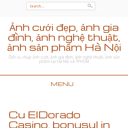
Search for:
Ảnh cưới đẹp, ảnh gia
đình, ảnh nghệ thuật,
ảnh sản phẩm Hà Nội
Dịch vụ chụp ảnh cưới, ảnh gia đình, ảnh nghệ thuật, ảnh sản
phẩm tại Hà Nội và TPHCM
MENU
SKIP TO CONTENT
Cu ElDorado
Casino, bonusul in