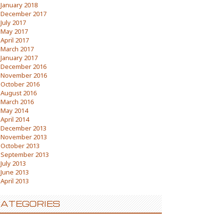
January 2018
December 2017
July 2017
May 2017
April 2017
March 2017
January 2017
December 2016
November 2016
October 2016
August 2016
March 2016
May 2014
April 2014
December 2013
November 2013
October 2013
September 2013
July 2013
June 2013
April 2013
ATEGORIES