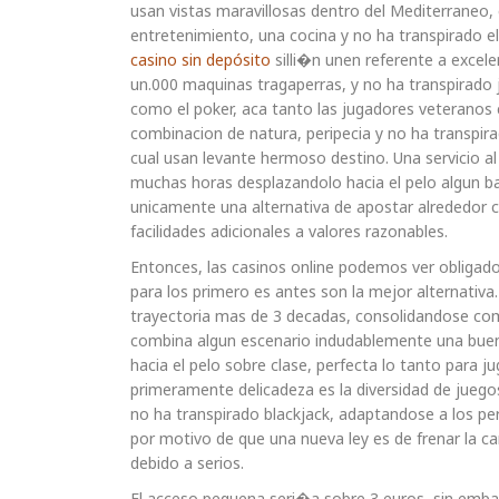
usan vistas maravillosas dentro del Mediterraneo,
entretenimiento, una cocina y no ha transpirado e
casino sin depósito
silli�n unen referente a excel
un.000 maquinas tragaperras, y no ha transpirado 
como el poker, aca tanto las jugadores veteranos
combinacion de natura, peripecia y no ha transpirad
cual usan levante hermoso destino. Una servicio al 
muchas horas desplazandolo hacia el pelo algun bar
unicamente una alternativa de apostar alrededor c
facilidades adicionales a valores razonables.
Entonces, las casinos online podemos ver obligados
para los primero es antes son la mejor alternativa
trayectoria mas de 3 decadas, consolidandose como
combina algun escenario indudablemente una buen
hacia el pelo sobre clase, perfecta lo tanto para 
primeramente delicadeza es la diversidad de juegos
no ha transpirado blackjack, adaptandose a los perf
por motivo de que una nueva ley es de frenar la c
debido a serios.
El acceso pequena seri�a sobre 3 euros, sin embar