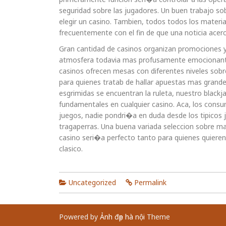
seguridad sobre las jugadores. Un buen trabajo sob
elegir un casino. Tambien, todos todos los material
frecuentemente con el fin de que una noticia acerc
Gran cantidad de casinos organizan promociones y 
atmosfera todavia mas profusamente emocionante
casinos ofrecen mesas con diferentes niveles sob
para quienes tratab de hallar apuestas mas grande
esgrimidas se encuentran la ruleta, nuestro blackja
fundamentales en cualquier casino. Aca, los consu
juegos, nadie pondri�a en duda desde los tipicos 
tragaperras. Una buena variada seleccion sobre m
casino seri�a perfecto tanto para quienes quieren 
clasico.
Uncategorized
Permalink
Powered by
Ảnh đẹp hà nội
Theme