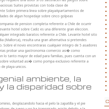
paciosas Suites provistas con toda clase de
nte Sobre primera linea sobre playaApartamentos de
lidades de algun hospedaje sobre cinco golpeas
compania de pension completa referente a Chile de ocurrir
ante hotel sobre Cadiz es una diferente gran eleccion.
lquier integrado baratos referente a Chile. Levante hotel sito
a (Mallorca), resulta una gran alternativa si pretendes
co. Sobre el novio encontraras cualquier integro de 5 asadores
berias probar una gastronomia comercio asi� como
ion lo tanto mayor de edad para familias, pues cuenta con un
ia sobre voluntad asi� como pompa exclusivo referente a
 de playa unicos.
genial ambiente, la
y la disparidad sobre
C
inio, desplazandolo hacia el pelo la zapatilla y el pie
ores de juego y no ha transpirado asistir debido a la