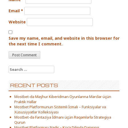
Email
*
Website
Save my name, email, and website in this browser for
the next time I comment.
Search for:
RECENT POSTS
Mostbet-də Məşhur Kiberidman Oyunlarına Mərclər üçün
Praktik Həllər
Mostbet Platformunun Sistemli İcmalı – Funksiyalar və
Xüsusiyyətlər Kolleksiyası
Mostbet-də Fantaziya İdmanı üçün Rəqəmlərlə Strategiya
Qurun
Mostbet Platforması Nədir – Küçə Dilində Danışırıq