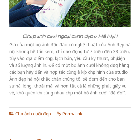
Chụp ảnh cưới ngoại cảnh đẹp ở Hà Nội !
Giá của một bộ ảnh độc đáo có nghệ thuật của Ảnh đẹp hà
nội không hề tốn kém, chỉ dao động từ 7 triệu đến 33 triệu,
tùy vào địa điểm chụp, kịch bản, yêu cầu kỹ thuật, phụ kiện
và số lượng ảnh in. Để có một bộ ảnh cưới không đụng hàng
các bạn hãy đến và hợp tác cùng ê kíp chụp hình của studio
Ảnh đẹp hà nội chắc chắn chúng tôi sẽ đem đến cho bạn
sự hài lòng, thoải mái và hơn tất cả là những phút giây vui
vẻ, khó quên khi cùng nhau chụp một bộ ảnh cưới “để đời”.
Chụp ảnh cưới đẹp
Permalink