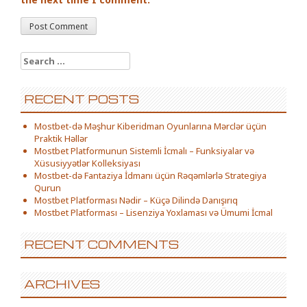
Search for:
RECENT POSTS
Mostbet-də Məşhur Kiberidman Oyunlarına Mərclər üçün
Praktik Həllər
Mostbet Platformunun Sistemli İcmalı – Funksiyalar və
Xüsusiyyətlər Kolleksiyası
Mostbet-də Fantaziya İdmanı üçün Rəqəmlərlə Strategiya
Qurun
Mostbet Platforması Nədir – Küçə Dilində Danışırıq
Mostbet Platforması – Lisenziya Yoxlaması və Ümumi İcmal
RECENT COMMENTS
ARCHIVES