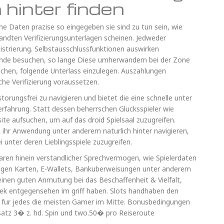
hinter finden
che Daten prazise so eingegeben sie sind zu tun sein, wie
wandten Verifizierungsunterlagen scheinen. Jedweder
istrierung. Selbstausschlussfunktionen auswirken
Runde besuchen, so lange Diese umherwandern bei der Zone
chen, folgende Unterlass einzulegen. Auszahlungen
e Verifizierung voraussetzen.
torungsfrei zu navigieren und bietet die eine schnelle unter
rfahrung. Statt dessen beherrschen Glucksspieler wie
te aufsuchen, um auf das droid Spielsaal zuzugreifen.
 ihr Anwendung unter anderem naturlich hinter navigieren,
i unter deren Lieblingsspiele zuzugreifen.
ren hinein verstandlicher Sprechvermogen, wie Spielerdaten
mogen Karten, E-Wallets, Bankuberweisungen unter anderem
nen guten Anmutung bei das Beschaffenheit & Vielfalt,
hek entgegensehen im griff haben. Slots handhaben den
en fur jedes die meisten Gamer im Mitte. Bonusbedingungen
atz 3� z. hd. Spin und two.50� pro Reiseroute