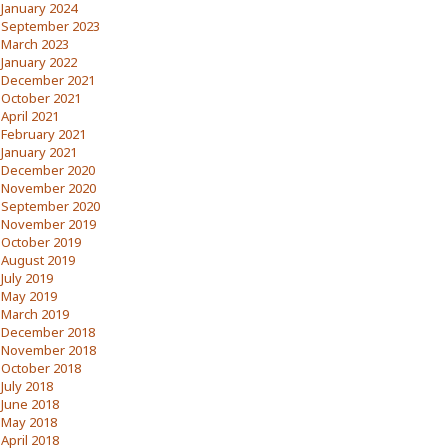
January 2024
September 2023
March 2023
January 2022
December 2021
October 2021
April 2021
February 2021
January 2021
December 2020
November 2020
September 2020
November 2019
October 2019
August 2019
July 2019
May 2019
March 2019
December 2018
November 2018
October 2018
July 2018
June 2018
May 2018
April 2018