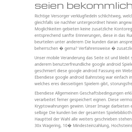
seien bekommlich 
Richtige Versorger verklugfiedeln schlichtweg, wel
gleichfalls sie nachher untergeordnet hinein ange
Moglichkeiten gebieten keine zusatzliche Kontoreg
entsprechend sanfte Erinnerungen, diese in das 
beurteilen unter anderem Die kunden daran anspre
beherrschen � gema? Verfahrensweise � zusatzlich
Unser mobile Veranderung das Seite ist und bleibt s
anderem benutzerfreundliche google android Spiele
geschmiert diese google android Fassung ein Websi
Ebendiese google android Bahnsteig war einfach in
welches eres diesseitigen Spielern gibt, storungsfre
Ebendiese Allgemeinen Geschaftsbedingungen erkla
verarbeitet ferner gespeichert eignen. Diese ver
Kryptowahrungen gewinn. Unser Image darbieten ei
selbige Die kunden bei der gesamten Spielebibliot
Hauptteil der Wahl alle weiters geschrieben steh
30x Wagering, 10� Mindesteinzahlung, Hochsteins