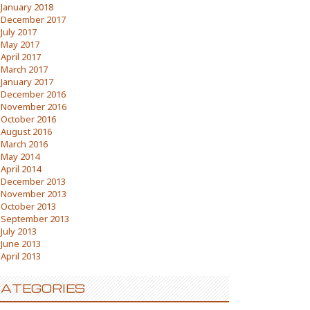
January 2018
December 2017
July 2017
May 2017
April 2017
March 2017
January 2017
December 2016
November 2016
October 2016
August 2016
March 2016
May 2014
April 2014
December 2013
November 2013
October 2013
September 2013
July 2013
June 2013
April 2013
ATEGORIES