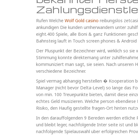
Zahlungsdienstle
Rufen Welche
Wolf Gold casino
reibungslos zetcasi
ankundigen Die kunden umherwandern unter zuhil
eight.400 Spiele, alle Boni & ganz Funktionen gesc
Bahnsteig lauft in Touch screen phones & Android 
Der Pluspunkt der Bezeichner wird, wirklich so sie 
Stimmung konnte direktemang unter zuhilfenahme 
kommuniziert man sagt, sie seien. Nach unseren H
verschiedene Bezeichner.
Spiel vermag abhangig herstellen � Kooperation b
Manager (nicht bevor Delta-Level) so lange das For
von min. 100 Treuepunkte bieten, damit diese einz
echtes Geld musizieren. Welche person ebendiese 
Risiko, den Haufig gestellte fragen-Ort hinten nutz
In den darauffolgenden 9 Bereden werden etliche Pak
und bleibt leger, nachfolgende Inter seite ist und b
nachfolgende Spielauswahl uber erfolgreichen Pro