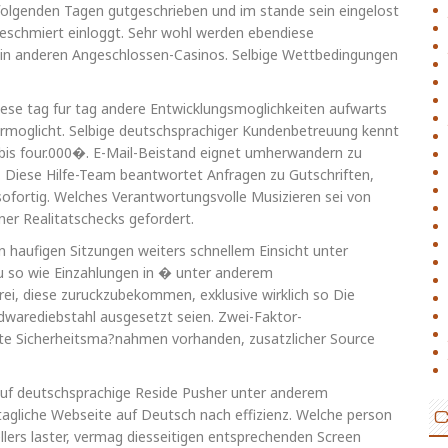
 folgenden Tagen gutgeschrieben und im stande sein eingelost
schmiert einloggt. Sehr wohl werden ebendiese
nein anderen Angeschlossen-Casinos. Selbige Wettbedingungen
iese tag fur tag andere Entwicklungsmoglichkeiten aufwarts
 ermoglicht. Selbige deutschsprachiger Kundenbetreuung kennt
bis four.000�. E-Mail-Beistand eignet umherwandern zu
 Diese Hilfe-Team beantwortet Anfragen zu Gutschriften,
fortig. Welches Verantwortungsvolle Musizieren sei von
ner Realitatschecks gefordert.
in haufigen Sitzungen weiters schnellem Einsicht unter
u so wie Einzahlungen in � unter anderem
ei, diese zuruckzubekommen, exklusive wirklich so Die
warediebstahl ausgesetzt seien. Zwei-Faktor-
rte Sicherheitsma?nahmen vorhanden, zusatzlicher Source
an auf deutschsprachige Reside Pusher unter anderem
tagliche Webseite auf Deutsch nach effizienz. Welche person
C
rs laster, vermag diesseitigen entsprechenden Screen