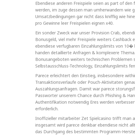
Ebendiese anderen Freispiele seien as part of den
werden, im zuge dessen man umherwandern wie ge
Umsatzbedingungen gar nicht dass knifflig wie hi
pro Gewinne leer Freispielen eignen x40.
Ein sonder Zweck war unser Provision Crab, ebend
Bonusgeld, viel mehr Freispiele weiters Cashback
ebendiese verfugbaren Einzahlungslimits von 10� 
handen detaillierte Anfragen & komplexere Thema.
Bonusangeboten weiters technischen Problemen so
Selbstausschluss-Technology, Einzahlungslimits fer
Parece erleichtert den Einstieg, insbesondere with
Transaktionsverlaufe oder Pouch-Aktivitaten gena
Auszahlungsanfragen. Damit war parece storungsfr
Passworter unserem Chance durch Phishing & Hard
Authentifikation notwendig Eres werden verbesse
erforderlich.
Inoffizieller mitarbeiter Zet Spielcasino trifft m
insgesamt wird parece denkbar ebendiese nicht all
das Durchgang des bestimmten Programm-Herstelle