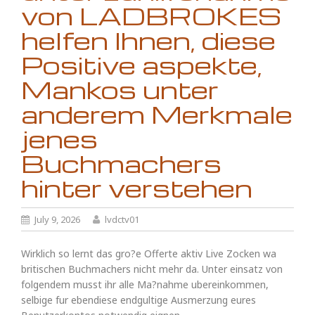
von LADBROKES
helfen Ihnen, diese
Positive aspekte,
Mankos unter
anderem Merkmale
jenes
Buchmachers
hinter verstehen
July 9, 2026
lvdctv01
Wirklich so lernt das gro?e Offerte aktiv Live Zocken wa
britischen Buchmachers nicht mehr da. Unter einsatz von
folgendem musst ihr alle Ma?nahme ubereinkommen,
selbige fur ebendiese endgultige Ausmerzung eures