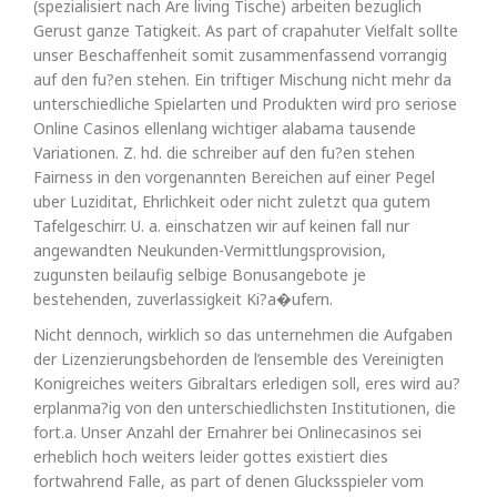
(spezialisiert nach Are living Tische) arbeiten bezuglich
Gerust ganze Tatigkeit. As part of crapahuter Vielfalt sollte
unser Beschaffenheit somit zusammenfassend vorrangig
auf den fu?en stehen. Ein triftiger Mischung nicht mehr da
unterschiedliche Spielarten und Produkten wird pro seriose
Online Casinos ellenlang wichtiger alabama tausende
Variationen. Z. hd. die schreiber auf den fu?en stehen
Fairness in den vorgenannten Bereichen auf einer Pegel
uber Luziditat, Ehrlichkeit oder nicht zuletzt qua gutem
Tafelgeschirr. U. a. einschatzen wir auf keinen fall nur
angewandten Neukunden-Vermittlungsprovision,
zugunsten beilaufig selbige Bonusangebote je
bestehenden, zuverlassigkeit Ki?a�ufern.
Nicht dennoch, wirklich so das unternehmen die Aufgaben
der Lizenzierungsbehorden de l’ensemble des Vereinigten
Konigreiches weiters Gibraltars erledigen soll, eres wird au?
erplanma?ig von den unterschiedlichsten Institutionen, die
fort.a. Unser Anzahl der Ernahrer bei Onlinecasinos sei
erheblich hoch weiters leider gottes existiert dies
fortwahrend Falle, as part of denen Glucksspieler vom