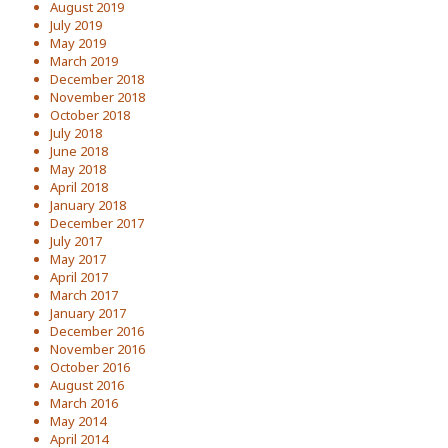
August 2019
July 2019
May 2019
March 2019
December 2018
November 2018
October 2018
July 2018
June 2018
May 2018
April 2018
January 2018
December 2017
July 2017
May 2017
April 2017
March 2017
January 2017
December 2016
November 2016
October 2016
August 2016
March 2016
May 2014
April 2014