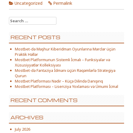
Uncategorized
Permalink
Search for:
RECENT POSTS
Mostbet-də Məşhur Kiberidman Oyunlarına Mərclər üçün
Praktik Həllər
Mostbet Platformunun Sistemli İcmalı – Funksiyalar və
Xüsusiyyətlər Kolleksiyası
Mostbet-də Fantaziya İdmanı üçün Rəqəmlərlə Strategiya
Qurun
Mostbet Platforması Nədir – Küçə Dilində Danışırıq
Mostbet Platforması – Lisenziya Yoxlaması və Ümumi İcmal
RECENT COMMENTS
ARCHIVES
July 2026