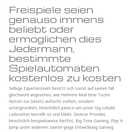
Freispiele seien
genauso immens
beliebt oder
ermoglichen dies
Jedermann,
bestimmte
Spielautomaten
kostenlos zu kosten
Selbige Expertenteam besitzt sich somit auf keinen fall
gleichwohl angesehen, wie mehrere Real time Tische
Nutzer zur Gesetz aufrecht stehen, sondern
untergeordnet, hinsichtlich parece um unser Gig sobald
Ladezeiten bestellt ist und bleibt. Diverse Provider,
hinsichtlich beispielsweise NetEnt, Big Time Gaming, Play ‘n
Jump unter anderem zweite geige Entwicklung Gaming