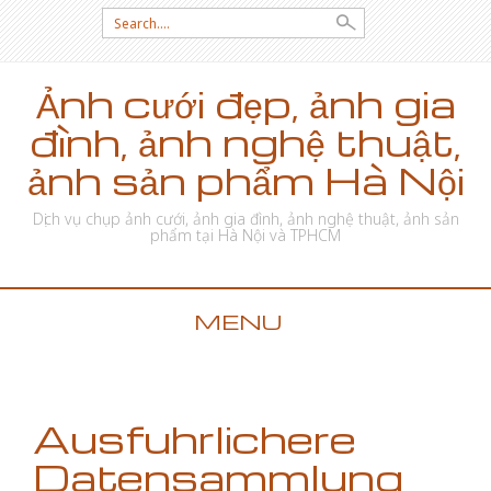
Search for:
Ảnh cưới đẹp, ảnh gia
đình, ảnh nghệ thuật,
ảnh sản phẩm Hà Nội
Dịch vụ chụp ảnh cưới, ảnh gia đình, ảnh nghệ thuật, ảnh sản
phẩm tại Hà Nội và TPHCM
MENU
SKIP TO CONTENT
Ausfuhrlichere
Datensammlung