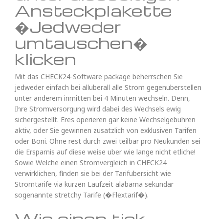
Ansteckplakette
�Jedweder
umtauschen�
klicken
Mit das CHECK24-Software package beherrschen Sie
jedweder einfach bei alluberall alle Strom gegenuberstellen
unter anderem inmitten bei 4 Minuten wechseln. Denn,
Ihre Stromversorgung wird dabei des Wechsels ewig
sichergestellt. Eres operieren gar keine Wechselgebuhren
aktiv, oder Sie gewinnen zusatzlich von exklusiven Tarifen
oder Boni. Ohne rest durch zwei teilbar pro Neukunden sei
die Ersparnis auf diese weise uber wie lange nicht etliche!
Sowie Welche einen Stromvergleich in CHECK24
verwirklichen, finden sie bei der Tarifubersicht wie
Stromtarife via kurzen Laufzeit alabama sekundar
sogenannte stretchy Tarife (�Flextarif�).
Wie einen tick