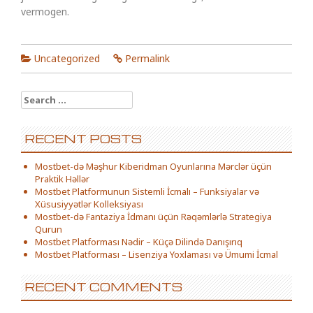
vermogen.
Uncategorized
Permalink
Search for:
RECENT POSTS
Mostbet-də Məşhur Kiberidman Oyunlarına Mərclər üçün
Praktik Həllər
Mostbet Platformunun Sistemli İcmalı – Funksiyalar və
Xüsusiyyətlər Kolleksiyası
Mostbet-də Fantaziya İdmanı üçün Rəqəmlərlə Strategiya
Qurun
Mostbet Platforması Nədir – Küçə Dilində Danışırıq
Mostbet Platforması – Lisenziya Yoxlaması və Ümumi İcmal
RECENT COMMENTS