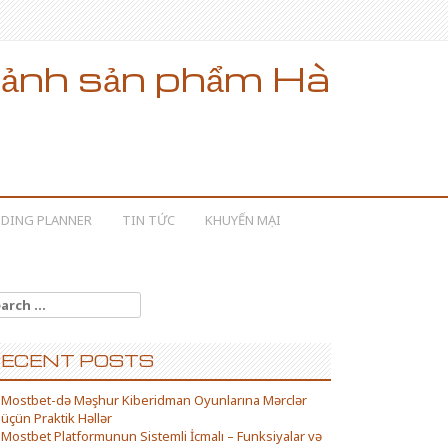
t, ảnh sản phẩm Hà
DING PLANNER
TIN TỨC
KHUYẾN MẠI
arch for:
ECENT POSTS
Mostbet-də Məşhur Kiberidman Oyunlarına Mərclər
üçün Praktik Həllər
Mostbet Platformunun Sistemli İcmalı – Funksiyalar və