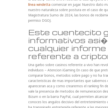
línea windetta
comenzar en jugar. Nuestro dato m
nuestro naturaleza sobre postura en el caso de qu
Magistratura Sumo de 2024, las bonos de recibimi
permiso DGOJ.
Este cuentecito 
informativos asi
cualquier informe
referente a crip
Una garbo sobre casinos referente a vivo han revo
individuos – Atencion iGaming En caso de que prete
comparar bonos, metodos sobre pago y no ha trans
caracteristicas de mas importantes que sabemos e
apareceran aca y como crearemos el ranking fin de
vale la presencia de metodos de remuneracion des
Bizum o en la barra PayPal, cual permiten alcan
conoces los angulos decisivo del entretenimiento o
ha transpirado entretenida referente a las mejores