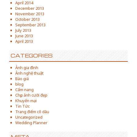
April 2014
December 2013
November 2013
October 2013
September 2013
July 2013
June 2013
April 2013
CATEGORIES
Ảnh gia đình
Ảnh nghệ thuật
Báo giá
blog
Cẩm nang
Chụp ảnh cưới đẹp
Khuyến mại
Tin Tức
Trang điểm cô dâu
Uncategorized
Wedding Planner
META