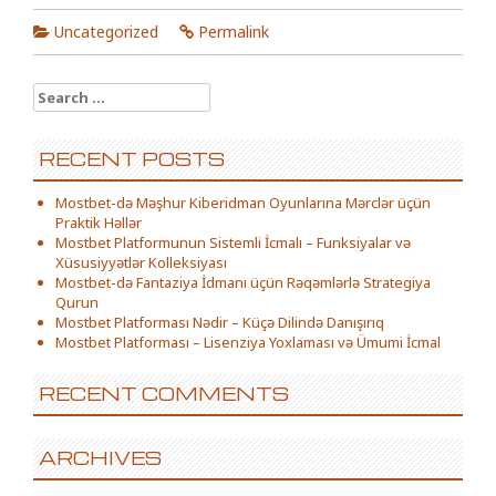
Uncategorized
Permalink
Search for:
RECENT POSTS
Mostbet-də Məşhur Kiberidman Oyunlarına Mərclər üçün
Praktik Həllər
Mostbet Platformunun Sistemli İcmalı – Funksiyalar və
Xüsusiyyətlər Kolleksiyası
Mostbet-də Fantaziya İdmanı üçün Rəqəmlərlə Strategiya
Qurun
Mostbet Platforması Nədir – Küçə Dilində Danışırıq
Mostbet Platforması – Lisenziya Yoxlaması və Ümumi İcmal
RECENT COMMENTS
ARCHIVES