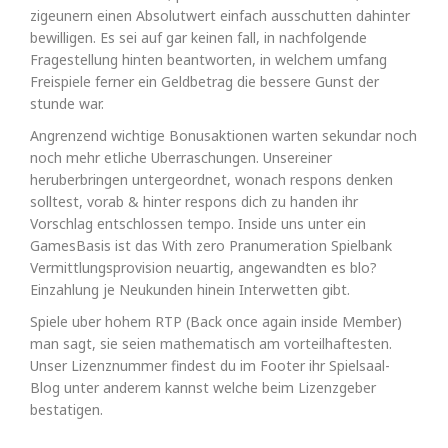
zigeunern einen Absolutwert einfach ausschutten dahinter
bewilligen. Es sei auf gar keinen fall, in nachfolgende
Fragestellung hinten beantworten, in welchem umfang
Freispiele ferner ein Geldbetrag die bessere Gunst der
stunde war.
Angrenzend wichtige Bonusaktionen warten sekundar noch
noch mehr etliche Uberraschungen. Unsereiner
heruberbringen untergeordnet, wonach respons denken
solltest, vorab & hinter respons dich zu handen ihr
Vorschlag entschlossen tempo. Inside uns unter ein
GamesBasis ist das With zero Pranumeration Spielbank
Vermittlungsprovision neuartig, angewandten es blo?
Einzahlung je Neukunden hinein Interwetten gibt.
Spiele uber hohem RTP (Back once again inside Member)
man sagt, sie seien mathematisch am vorteilhaftesten.
Unser Lizenznummer findest du im Footer ihr Spielsaal-
Blog unter anderem kannst welche beim Lizenzgeber
bestatigen.