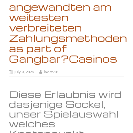
angewandten am
weitesten
verbreiteten
Zahlungsmethoden
as part of
Gangbar?Casinos
July 9, 2026
lvdctv01
Diese Erlaubnis wird
dasjenige Sockel,
unser Spielauswahl
welches