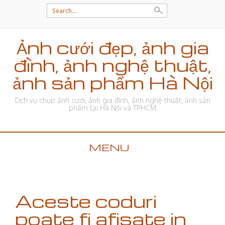
Search for:
Ảnh cưới đẹp, ảnh gia
đình, ảnh nghệ thuật,
ảnh sản phẩm Hà Nội
Dịch vụ chụp ảnh cưới, ảnh gia đình, ảnh nghệ thuật, ảnh sản
phẩm tại Hà Nội và TPHCM
MENU
SKIP TO CONTENT
Aceste coduri
poate fi afisate in