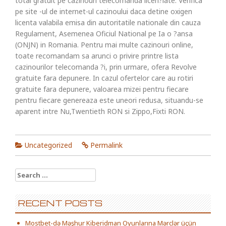
total gratuit pe cazinouri telecomanda licen?iate. Verifica
pe site -ul de internet-ul cazinoului daca detine oxigen
licenta valabila emisa din autoritatile nationale din cauza
Regulament, Asemenea Oficiul National pe Ia o ?ansa
(ONJN) in Romania. Pentru mai multe cazinouri online,
toate recomandam sa arunci o privire printre lista
cazinourilor telecomanda ?i, prin urmare, ofera Revolve
gratuite fara depunere. In cazul ofertelor care au rotiri
gratuite fara depunere, valoarea mizei pentru fiecare
pentru fiecare genereaza este uneori redusa, situandu-se
aparent intre Nu,Twentieth RON si Zippo,Fixti RON.
Uncategorized
Permalink
Search for:
RECENT POSTS
Mostbet-də Məşhur Kiberidman Oyunlarına Mərclər üçün