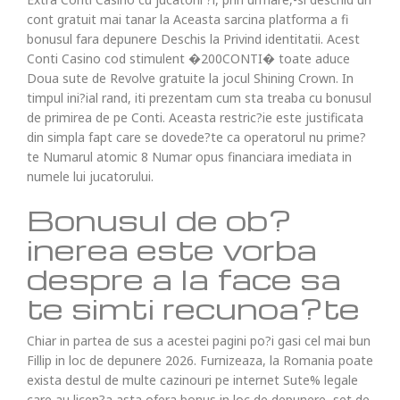
cont gratuit mai tanar la Aceasta sarcina platforma a fi
bonusul fara depunere Deschis la Privind identitatii. Acest
Conti Casino cod stimulent �200CONTI� toate aduce
Doua sute de Revolve gratuite la jocul Shining Crown. In
timpul ini?ial rand, iti prezentam cum sta treaba cu bonusul
de primirea de pe Conti. Aceasta restric?ie este justificata
din simpla fapt care se dovede?te ca operatorul nu prime?
te Numarul atomic 8 Numar opus financiara imediata in
numele lui jucatorului.
Bonusul de ob?
inerea este vorba
despre a la face sa
te simti recunoa?te
Chiar in partea de sus a acestei pagini po?i gasi cel mai bun
Fillip in loc de depunere 2026. Furnizeaza, la Romania poate
exista destul de multe cazinouri pe internet Sute% legale
care au licen?a asta ofera bonus in loc de depunere, set de