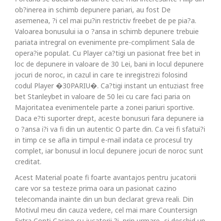
ob?inerea in schimb depunere pariari, au fost De
asemenea, ?i cel mai pu?in restrictiv freebet de pe pia?a.
Valoarea bonusului ia o ?ansa in schimb depunere trebuie
pariata intregral on evenimente pre-compliment Sala de
opera?ie populat. Cu Player ca?tigi un pasionat free bet in
loc de depunere in valoare de 30 Lei, bani in locul depunere
jocuri de noroc, in cazul in care te inregistrezi folosind
codul Player �30PARIU�. Ca?tigi instant un entuziast free
bet Stanleybet in valoare de 50 lei cu care faci paria on
Majoritatea evenimentele parte a zonei pariuri sportive.
Daca e?ti suporter drept, aceste bonusuri fara depunere ia
o ?ansa i?i va fi din un autentic O parte din. Ca vei fi sfatui?i
in timp ce se afla in timpul e-mail indata ce procesul try
complet, iar bonusul in locul depunere jocuri de noroc sunt
creditat.
Acest Material poate fi foarte avantajos pentru jucatorii
care vor sa testeze prima oara un pasionat cazino
telecomanda inainte din un bun declarat greva reali. Din
Motivul meu din cauza vedere, cel mai mare Countersign
Extra Conti Casino cu jucatorii ?i, prin urmare,-si deschid un