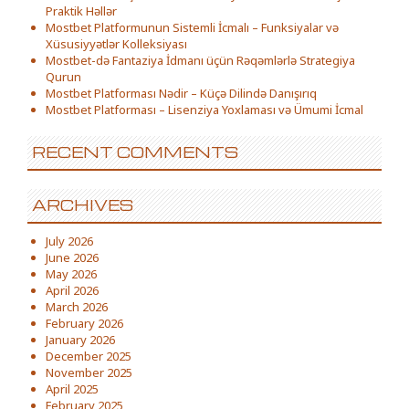
Praktik Həllər
Mostbet Platformunun Sistemli İcmalı – Funksiyalar və
Xüsusiyyətlər Kolleksiyası
Mostbet-də Fantaziya İdmanı üçün Rəqəmlərlə Strategiya
Qurun
Mostbet Platforması Nədir – Küçə Dilində Danışırıq
Mostbet Platforması – Lisenziya Yoxlaması və Ümumi İcmal
RECENT COMMENTS
ARCHIVES
July 2026
June 2026
May 2026
April 2026
March 2026
February 2026
January 2026
December 2025
November 2025
April 2025
February 2025