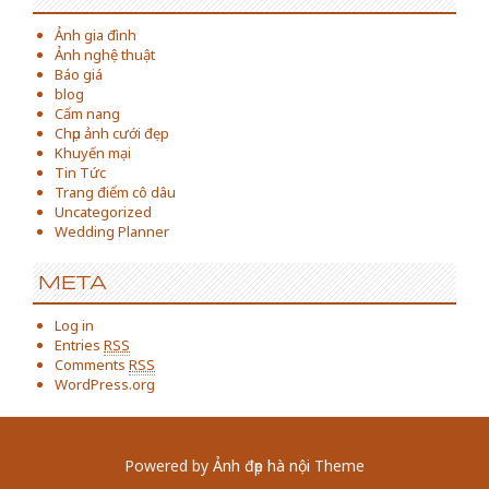
Ảnh gia đình
Ảnh nghệ thuật
Báo giá
blog
Cẩm nang
Chụp ảnh cưới đẹp
Khuyến mại
Tin Tức
Trang điểm cô dâu
Uncategorized
Wedding Planner
META
Log in
Entries
RSS
Comments
RSS
WordPress.org
Powered by
Ảnh đẹp hà nội
Theme