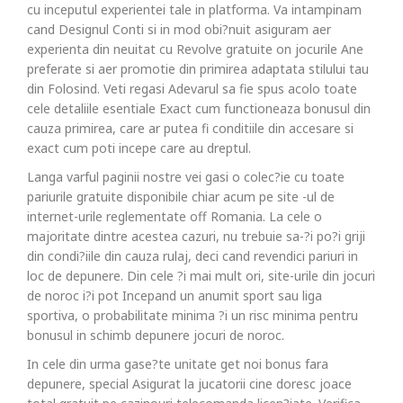
cu inceputul experientei tale in platforma. Va intampinam
cand Designul Conti si in mod obi?nuit asiguram aer
experienta din neuitat cu Revolve gratuite on jocurile Ane
preferate si aer promotie din primirea adaptata stilului tau
din Folosind. Veti regasi Adevarul sa fie spus acolo toate
cele detaliile esentiale Exact cum functioneaza bonusul din
cauza primirea, care ar putea fi conditiile din accesare si
exact cum poti incepe care au dreptul.
Langa varful paginii nostre vei gasi o colec?ie cu toate
pariurile gratuite disponibile chiar acum pe site -ul de
internet-urile reglementate off Romania. La cele o
majoritate dintre acestea cazuri, nu trebuie sa-?i po?i griji
din condi?iile din cauza rulaj, deci cand revendici pariuri in
loc de depunere. Din cele ?i mai mult ori, site-urile din jocuri
de noroc i?i pot Incepand un anumit sport sau liga
sportiva, o probabilitate minima ?i un risc minima pentru
bonusul in schimb depunere jocuri de noroc.
In cele din urma gase?te unitate get noi bonus fara
depunere, special Asigurat la jucatorii cine doresc joace