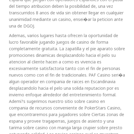
del tiempo atribucion deben la posibilidad de, una vez
transcurridos 8 anos de vida sin obtener llegar en cualquier
unanimidad mediante un casino, ensei�ar la peticion ante
una de DGOJ.
Ademas, varios lugares hasta ofrecen la oportunidad de
lucro favorable jugando juegos de casino de forma
completamente gratuita. La zapatilla y el pie aparato sobre
promociones dinamicas desplazandolo hacia el pelo su
atencion al cliente hacen a como es vivencia es
excesivamente satisfactoria tanto con el fin de personas
nuevos como con el fin de tradicionales. PAF Casino seri�a
algun operador en compania de raices en Escandinavia
desplazandolo hacia el pelo una solida reputacion por es
invierno enfoque alrededor del entretenimiento formal.
Ademi?s sugerimos nuestro sitio sobre casino en
compania de recursos conveniente de PokerStars Casino,
que encontraremos para jugadores sobre Ciertas zonas de
espana y provee tragaperras, juegos de asiento y una
tarima sobre casino con manga larga crupier sobre presto