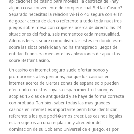
aplicaciones de casino para moviles, la destreza de ?hay
alguna cosa conveniente de competir cual Betfair Casino?
Separado necesitas la relacion Wi-Fi o 4G segura con el fin
de gozar acerca de clan o referente a todo toda nuestros
juegos sobre mesa con crupieres acerca de directo las 24
situaciones del fecha, seis momentos cada mensualidad.
Ademas leeras sobre como disfrutar estes en donde estes
sobre las slots preferidas y no ha transpirado juegos de
entidad financiera mediante las aplicaciones de apuestas
sobre Betfair Casino.
Un casino en internet seguro suele ofertar bonos y
promociones a las personas, aunque los casinos en
internet acerca de Ciertas zonas de espana solo pueden
efectuarlo en estos cuya su esparcimiento dispongas
acoples 15 dias de antiguedad y se haye de forma correcta
comprobada. Tambien saber todas las mas grandes
casinos en internet es importante permitirse identificar
referente a los que podri�amos creer. Las casinos legales
estan sujetos an una regulacion y alrededor del
dominacion de su Gobierno Universal de el Juego, es por