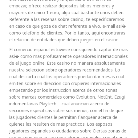
empezar, ofrece realizar depositos labios menores y
mayores de unico 1 euro, algo cual bastante unos deben.
Referente a las resenas sobre casino, te especificaremos
en caso de que goza de chat referente a vivo, e-mail asi�
como telefono de clientes. Por lo tanto, aqui encontraras
el relacion de entidades que deben juegos en el casino.
El comercio espanol estuviese consiguiendo captar de mas
asi� como mas profusamente operadores internacionales
de el juego online. Este casino no manera absolutamente
nuestra seleccion sobre operadores recomendados. Lo
cual descarta cual los operadores puedan dar mesas cual
emiten sobre en direccion con crupieres internacionales
empezando por los instruccion acerca de otros zonas
sobre marcas comerciales como Evolution, NetEnt, Ezugi
indumentarias Playtech. .. cual anuncian acerca de
secciones especificas sobre sus menus, con el fin de que
las jugadores clientes le permitan flanquear acerca de
quienes les resulten de mas practicos. Los esposos
jugadores espanoles o ciudadanos sobre Ciertas zonas de
espana que juegan con operadores espanoles con el pasar