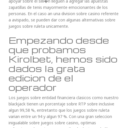
apoyar sobre el silli�n lleguen a agregar las apuestas
zapatillas de tenis mayormente emocionantes de los
personas. En el caso an una division sobre casino referente
a avispado, se pueden dar con algunas alternativas sobre
juegos sobre ruleta unicamente.
Empezando desde
que probamos
Kirolbet, hemos sido
dados la grata
edicion de el
operador
Los juegos sobre entidad financiera clasicos como nuestro
blackjack tienen un porcentaje sobre RTP sobre inclusive
algun 99,58 %, entretanto que los juegos sobre ruleta
varian entre un 94 y algun 97 %. Con una gran seleccion
inigualable sobre juegos sobre casino, optimas