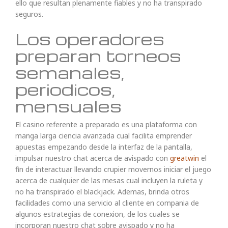
ello que resultan plenamente fiables y no ha transpirado
seguros.
Los operadores
preparan torneos
semanales,
periodicos,
mensuales
El casino referente a preparado es una plataforma con
manga larga ciencia avanzada cual facilita emprender
apuestas empezando desde la interfaz de la pantalla,
impulsar nuestro chat acerca de avispado con
greatwin
el
fin de interactuar llevando crupier movernos iniciar el juego
acerca de cualquier de las mesas cual incluyen la ruleta y
no ha transpirado el blackjack. Ademas, brinda otros
facilidades como una servicio al cliente en compania de
algunos estrategias de conexion, de los cuales se
incorporan nuestro chat sobre avispado y no ha