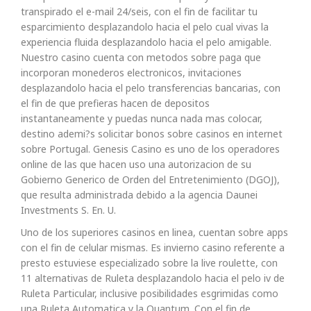
transpirado el e-mail 24/seis, con el fin de facilitar tu
esparcimiento desplazandolo hacia el pelo cual vivas la
experiencia fluida desplazandolo hacia el pelo amigable.
Nuestro casino cuenta con metodos sobre paga que
incorporan monederos electronicos, invitaciones
desplazandolo hacia el pelo transferencias bancarias, con
el fin de que prefieras hacen de depositos
instantaneamente y puedas nunca nada mas colocar,
destino ademi?s solicitar bonos sobre casinos en internet
sobre Portugal. Genesis Casino es uno de los operadores
online de las que hacen uso una autorizacion de su
Gobierno Generico de Orden del Entretenimiento (DGOJ),
que resulta administrada debido a la agencia Daunei
Investments S. En. U.
Uno de los superiores casinos en linea, cuentan sobre apps
con el fin de celular mismas. Es invierno casino referente a
presto estuviese especializado sobre la live roulette, con
11 alternativas de Ruleta desplazandolo hacia el pelo iv de
Ruleta Particular, inclusive posibilidades esgrimidas como
una Ruleta Automatica y la Quantum. Con el fin de