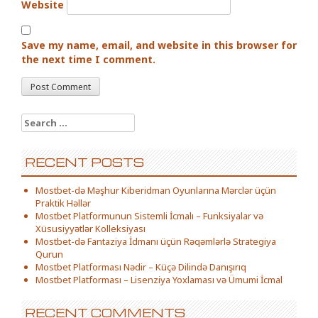
Website
Save my name, email, and website in this browser for
the next time I comment.
Search for:
RECENT POSTS
Mostbet-də Məşhur Kiberidman Oyunlarına Mərclər üçün
Praktik Həllər
Mostbet Platformunun Sistemli İcmalı – Funksiyalar və
Xüsusiyyətlər Kolleksiyası
Mostbet-də Fantaziya İdmanı üçün Rəqəmlərlə Strategiya
Qurun
Mostbet Platforması Nədir – Küçə Dilində Danışırıq
Mostbet Platforması – Lisenziya Yoxlaması və Ümumi İcmal
RECENT COMMENTS