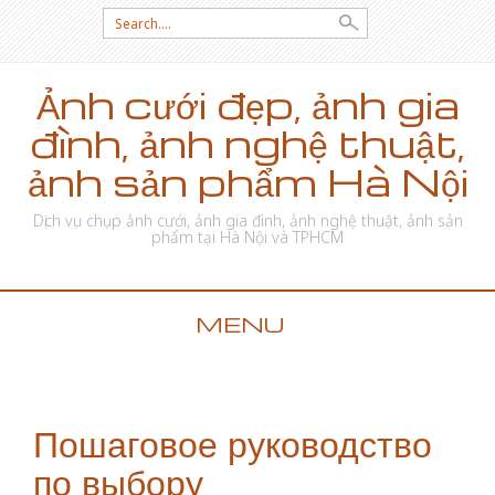
Search for:
Ảnh cưới đẹp, ảnh gia
đình, ảnh nghệ thuật,
ảnh sản phẩm Hà Nội
Dịch vụ chụp ảnh cưới, ảnh gia đình, ảnh nghệ thuật, ảnh sản
phẩm tại Hà Nội và TPHCM
MENU
SKIP TO CONTENT
Пошаговое руководство
по выбору