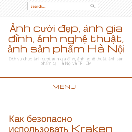
Search for:
Ảnh cưới đẹp, ảnh gia
đình, ảnh nghệ thuật,
ảnh sản phẩm Hà Nội
Dịch vụ chụp ảnh cưới, ảnh gia đình, ảnh nghệ thuật, ảnh sản
phẩm tại Hà Nội và TPHCM
MENU
SKIP TO CONTENT
Как безопасно
использовать Kraken