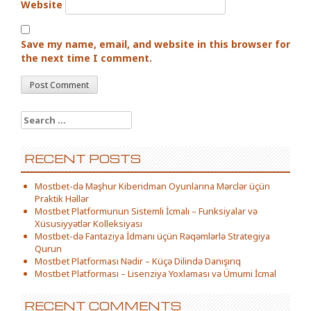
Website
Save my name, email, and website in this browser for
the next time I comment.
Search for:
RECENT POSTS
Mostbet-də Məşhur Kiberidman Oyunlarına Mərclər üçün
Praktik Həllər
Mostbet Platformunun Sistemli İcmalı – Funksiyalar və
Xüsusiyyətlər Kolleksiyası
Mostbet-də Fantaziya İdmanı üçün Rəqəmlərlə Strategiya
Qurun
Mostbet Platforması Nədir – Küçə Dilində Danışırıq
Mostbet Platforması – Lisenziya Yoxlaması və Ümumi İcmal
RECENT COMMENTS